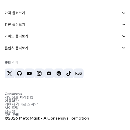
수익 창출
Smart Accounts Kit
에이전트 지갑
신규
가격 둘러보기
임베디드 지갑
Snaps
비트코인 가격
환전 둘러보기
MetaMask Connect
이더리움 가격
보상
신규
BTC를 USD로 환전
솔라나 가격
가이드 둘러보기
Snaps
보안
ETH를 USD로 환전
BTC 매수
시바이누 가격
USDT를 INR로 환전
콘텐츠 둘러보기
웹3 서비스
고객 지원
ETH 매수
페페 가격
비트코인 지갑
BTC를 USDT로 환전
SOL 매수
채용
테더 가격
솔라나 지갑
한국어
BTC를 INR로 환전
PEPE 매수
연락처
USDC 가격
최고의 암호화폐 카드
ETH를 USDT로 환전
USDT 매수
체인링크 가격
최고의 모바일 암호화폐 지갑
USDT를 PHP로 환전
USDC 매수
Polymarket이란?
BTC를 EUR로 환전
SHIB 매수
Consensys
암호화폐 세금 뉴스
개인정보 처리방침
이용약관
BNB 매수
기여자 라이선스 계약
암호화폐 매수 방법
사이트맵
접근성
비트코인 매도 방법
쿠키 관리
©2026 MetaMask • A Consensys Formation