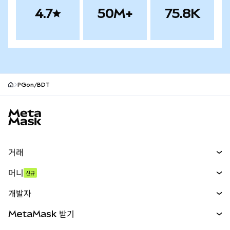
4.7
50M+
75.8K
PGon/BDT
MetaMask 사이트 바닥글
거래
스왑
머니
신규
예측 시장
신규
매수
개발자
무기한 선물
신규
카드
문서 보기
MetaMask 받기
실물자산
mUSD
신규
대시보드
Transaction Shield