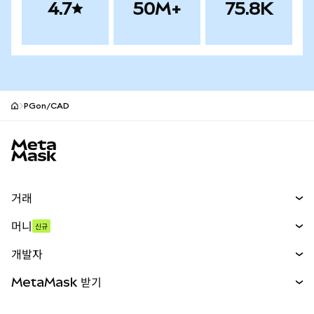
4.7
50M+
75.8K
PGon/CAD
MetaMask 사이트 바닥글
거래
스왑
머니
신규
예측 시장
신규
매수
개발자
무기한 선물
신규
카드
문서 보기
MetaMask 받기
실물자산
mUSD
신규
대시보드
Transaction Shield