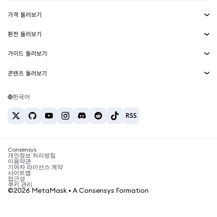
수익 창출
Smart Accounts Kit
에이전트 지갑
신규
가격 둘러보기
임베디드 지갑
Snaps
비트코인 가격
환전 둘러보기
MetaMask Connect
이더리움 가격
보상
신규
BTC를 USD로 환전
솔라나 가격
가이드 둘러보기
Snaps
보안
ETH를 USD로 환전
BTC 매수
시바이누 가격
USDT를 INR로 환전
콘텐츠 둘러보기
웹3 서비스
고객 지원
ETH 매수
페페 가격
비트코인 지갑
BTC를 USDT로 환전
SOL 매수
채용
테더 가격
솔라나 지갑
한국어
BTC를 INR로 환전
PEPE 매수
연락처
USDC 가격
최고의 암호화폐 카드
ETH를 USDT로 환전
USDT 매수
체인링크 가격
최고의 모바일 암호화폐 지갑
USDT를 PHP로 환전
USDC 매수
Polymarket이란?
BTC를 EUR로 환전
SHIB 매수
Consensys
암호화폐 세금 뉴스
개인정보 처리방침
이용약관
BNB 매수
기여자 라이선스 계약
암호화폐 매수 방법
사이트맵
접근성
비트코인 매도 방법
쿠키 관리
©2026 MetaMask • A Consensys Formation