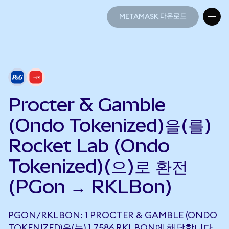
METAMASK 다운로드
METAMASK 다운로드
Procter & Gamble
(Ondo Tokenized)을(를)
Rocket Lab (Ondo
Tokenized)(으)로 환전
(PGon → RKLBon)
PGON/RKLBON: 1 PROCTER & GAMBLE (ONDO
TOKENIZED)은(는) 1.7586 RKLBON에 해당합니다