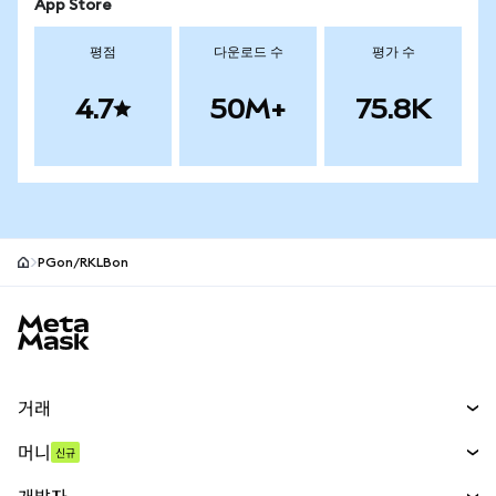
App Store
평점
다운로드 수
평가 수
4.7
50M+
75.8K
PGon/RKLBon
MetaMask 사이트 바닥글
거래
스왑
머니
신규
예측 시장
신규
매수