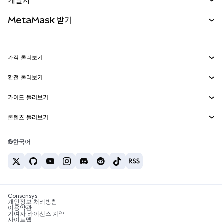
개발자
무기한 선물
신규
카드
문서 보기
MetaMask 받기
실물자산
mUSD
신규
대시보드
Transaction Shield
수익 창출
Smart Accounts Kit
에이전트 지갑
신규
가격 둘러보기
임베디드 지갑
Snaps
비트코인 가격
환전 둘러보기
MetaMask Connect
이더리움 가격
보상
신규
BTC를 USD로 환전
솔라나 가격
가이드 둘러보기
Snaps
보안
ETH를 USD로 환전
BTC 매수
시바이누 가격
USDT를 INR로 환전
콘텐츠 둘러보기
웹3 서비스
고객 지원
ETH 매수
페페 가격
비트코인 지갑
BTC를 USDT로 환전
SOL 매수
채용
테더 가격
솔라나 지갑
한국어
BTC를 INR로 환전
PEPE 매수
연락처
USDC 가격
최고의 암호화폐 카드
ETH를 USDT로 환전
USDT 매수
체인링크 가격
최고의 모바일 암호화폐 지갑
USDT를 PHP로 환전
USDC 매수
Polymarket이란?
BTC를 EUR로 환전
SHIB 매수
Consensys
암호화폐 세금 뉴스
개인정보 처리방침
이용약관
BNB 매수
기여자 라이선스 계약
암호화폐 매수 방법
사이트맵