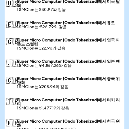
Super Micro Computer (Ondo Tokenized)에서 미국 달
🇺🇸
러
1 SMCIon는 $30.97와 같음
Super Micro Computer (Ondo Tokenized)에서 유로
🇪🇺
1 SMCIon는 €26.79와 같음
Super Micro Computer (Ondo Tokenized)에서 영국 파
🇬🇧
운드 스털링
1 SMCIon는 £22.96와 같음
Super Micro Computer (Ondo Tokenized)에서 일본 엔
🇯🇵
1 SMCIon는 ¥4,887.26와 같음
Super Micro Computer (Ondo Tokenized)에서 중국 위
🇨🇳
안화
1 SMCIon는 ¥208.96와 같음
Super Micro Computer (Ondo Tokenized)에서 터키 리
🇹🇷
라
1 SMCIon는 ₺1,477.19와 같음
Super Micro Computer (Ondo Tokenized)에서 한국 원
🇰🇷
화