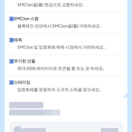
SMCIon을(를) 현금으로 교환하세요.
SMCIon 스왑
블록체인 전반에서 SMCIon을(를) 거래하세요.
예측
SMCIon 및 암호화폐 예측 시장에서 거래하세요.
무기한 선물
최대 50배 레버리지로 토큰을 롱 또는 숏 하세요.
스테이킹
암호화폐를 운용하여 소극적 소득을 얻으세요.
거래