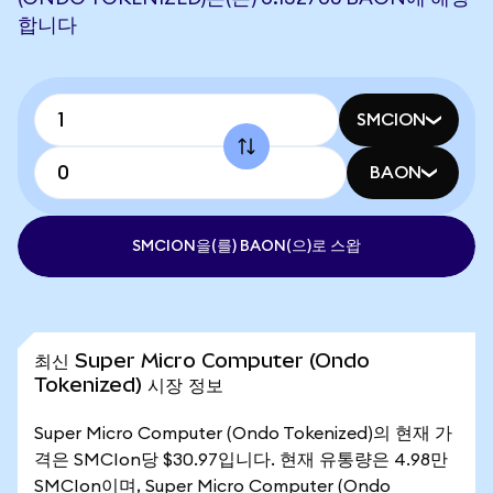
합니다
SMCION
BAON
SMCION을(를) BAON(으)로 스왑
최신 Super Micro Computer (Ondo
Tokenized) 시장 정보
Super Micro Computer (Ondo Tokenized)의 현재 가
격은 SMCIon당 $30.97입니다. 현재 유통량은 4.98만
SMCIon이며, Super Micro Computer (Ondo