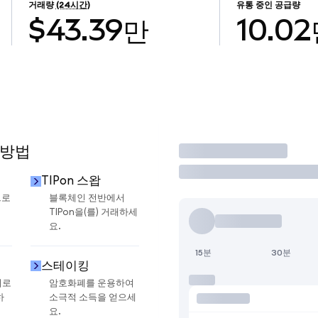
거래량
(24시간)
유통 중인 공급량
$43.39만
10.0
 방법
거래
TIPon 스왑
으로
블록체인 전반에서
TIPon을(를) 거래하세
요.
15분
30분
스테이킹
지로
암호화폐를 운용하여
하
소극적 소득을 얻으세
요.