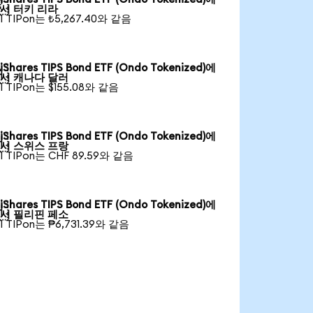

서 터키 리라
1 TIPon는 ₺5,267.40와 같음
iShares TIPS Bond ETF (Ondo Tokenized)에

서 캐나다 달러
1 TIPon는 $155.08와 같음
iShares TIPS Bond ETF (Ondo Tokenized)에

서 스위스 프랑
1 TIPon는 CHF 89.59와 같음
iShares TIPS Bond ETF (Ondo Tokenized)에

서 필리핀 페소
1 TIPon는 ₱6,731.39와 같음