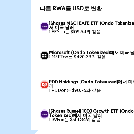
다른 RWA를 USD로 변환
iShares MSCI EAFE ETF (Ondo Tokeniz
서 미국 달러
1 EFAon는 $109.54와 같음
Microsoft (Ondo Tokenized)에서 미국 
1 MSFTon는 $490.33와 같음
PDD Holdings (Ondo Tokenized)에서 
러
1 PDDon는 $90.76와 같음
iShares Russell 1000 Growth ETF (Ondo
Tokenized)에서 미국 달러
1 IWFon는 $501.34와 같음