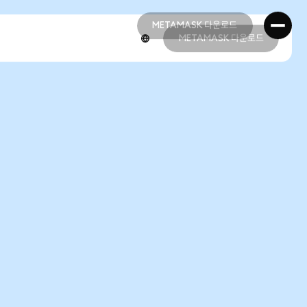
METAMASK 다운로드
METAMASK 다운로드
METAMASK 다운로드
METAMASK 다운로드