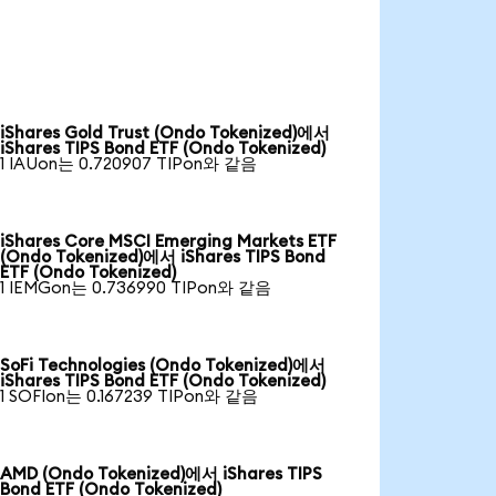
iShares Gold Trust (Ondo Tokenized)에서
iShares TIPS Bond ETF (Ondo Tokenized)
1 IAUon는 0.720907 TIPon와 같음
iShares Core MSCI Emerging Markets ETF
(Ondo Tokenized)에서 iShares TIPS Bond
ETF (Ondo Tokenized)
1 IEMGon는 0.736990 TIPon와 같음
SoFi Technologies (Ondo Tokenized)에서
iShares TIPS Bond ETF (Ondo Tokenized)
1 SOFIon는 0.167239 TIPon와 같음
AMD (Ondo Tokenized)에서 iShares TIPS
Bond ETF (Ondo Tokenized)