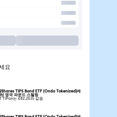
보세요
iShares TIPS Bond ETF (Ondo Tokenized)에

서 영국 파운드 스털링
1 TIPon는 £82.25와 같음
iShares TIPS Bond ETF (Ondo Tokenized)에