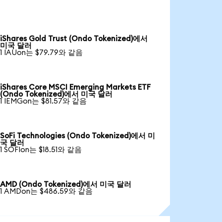
iShares Gold Trust (Ondo Tokenized)에서
미국 달러
1 IAUon는 $79.79와 같음
iShares Core MSCI Emerging Markets ETF
(Ondo Tokenized)에서 미국 달러
1 IEMGon는 $81.57와 같음
SoFi Technologies (Ondo Tokenized)에서 미
국 달러
1 SOFIon는 $18.51와 같음
AMD (Ondo Tokenized)에서 미국 달러
1 AMDon는 $486.59와 같음