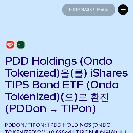
METAMASK 다운로드
METAMASK 다운로드
PDD Holdings (Ondo
Tokenized)을(를) iShares
TIPS Bond ETF (Ondo
Tokenized)(으)로 환전
(PDDon → TIPon)
PDDON/TIPON: 1 PDD HOLDINGS (ONDO
TOKENIZED)은(는) 0.825644 TIPON에 해당합니다