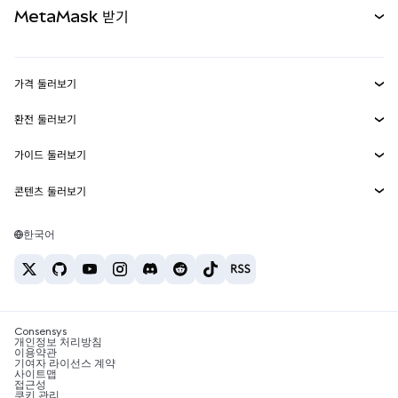
MetaMask 받기
실물자산
mUSD
신규
대시보드
Transaction Shield
수익 창출
Smart Accounts Kit
에이전트 지갑
신규
가격 둘러보기
임베디드 지갑
Snaps
비트코인 가격
환전 둘러보기
MetaMask Connect
이더리움 가격
보상
신규
BTC를 USD로 환전
솔라나 가격
가이드 둘러보기
Snaps
보안
ETH를 USD로 환전
BTC 매수
시바이누 가격
USDT를 INR로 환전
콘텐츠 둘러보기
웹3 서비스
고객 지원
ETH 매수
페페 가격
비트코인 지갑
BTC를 USDT로 환전
SOL 매수
채용
테더 가격
솔라나 지갑
한국어
BTC를 INR로 환전
PEPE 매수
연락처
USDC 가격
최고의 암호화폐 카드
ETH를 USDT로 환전
USDT 매수
체인링크 가격
최고의 모바일 암호화폐 지갑
USDT를 PHP로 환전
USDC 매수
Polymarket이란?
BTC를 EUR로 환전
SHIB 매수
Consensys
암호화폐 세금 뉴스
개인정보 처리방침
이용약관
BNB 매수
기여자 라이선스 계약
암호화폐 매수 방법
사이트맵
접근성
비트코인 매도 방법
쿠키 관리