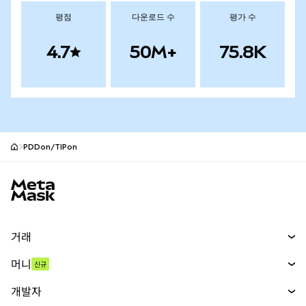
평점
다운로드 수
평가 수
4.7
50M+
75.8K
PDDon/TIPon
MetaMask 사이트 바닥글
거래
스왑
머니
신규
예측 시장
신규
매수
개발자
무기한 선물
신규
카드
문서 보기