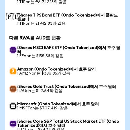
1 TIPon는 ₱6,742.18와 같음
iShares TIPS Bond ETF (Ondo Tokenized)에서 폴란드
🇵🇱
즐로티
1 TIPon는 zł 412.83와 같음
다른 RWA를 AUD로 변환
iShares MSCI EAFE ETF (Ondo Tokenized)에서 호주 달
러
1 EFAon는 $155.58와 같음
Amazon (Ondo Tokenized)에서 호주 달러
1 AMZNon는 $386.85와 같음
iShares Gold Trust (Ondo Tokenized)에서 호주 달러
1 IAUon는 $112.64와 같음
Microsoft (Ondo Tokenized)에서 호주 달러
1 MSFTon는 $707.41와 같음
iShares Core S&P Total US Stock Market ETF (Ondo
Tokenized)에서 호주 달러
1 ITOTon는 $240.11와 같음