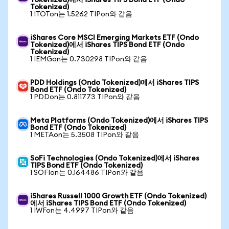
Tokenized)에서 iShares TIPS Bond ETF (Ondo
Tokenized)
1 ITOTon는 1.5262 TIPon와 같음
iShares Core MSCI Emerging Markets ETF (Ondo
Tokenized)에서 iShares TIPS Bond ETF (Ondo
Tokenized)
1 IEMGon는 0.730298 TIPon와 같음
PDD Holdings (Ondo Tokenized)에서 iShares TIPS
Bond ETF (Ondo Tokenized)
1 PDDon는 0.811773 TIPon와 같음
Meta Platforms (Ondo Tokenized)에서 iShares TIPS
Bond ETF (Ondo Tokenized)
1 METAon는 5.3508 TIPon와 같음
SoFi Technologies (Ondo Tokenized)에서 iShares
TIPS Bond ETF (Ondo Tokenized)
1 SOFIon는 0.164486 TIPon와 같음
iShares Russell 1000 Growth ETF (Ondo Tokenized)
에서 iShares TIPS Bond ETF (Ondo Tokenized)
1 IWFon는 4.4997 TIPon와 같음