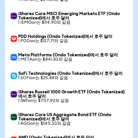
iShares Core MSCI Emerging Markets ETF (Ondo
Tokenized)에서 호주 달러
1 IEMGon는 $114.90와 같음
PDD Holdings (Ondo Tokenized)에서 호주 달러
1 PDDon는 $127.71와 같음
Meta Platforms (Ondo Tokenized)에서 호주 달러
1 METAon는 $841.83와 같음
SoFi Technologies (Ondo Tokenized)에서 호주 달러
1 SOFIon는 $25.88와 같음
iShares Russell 1000 Growth ETF (Ondo Tokenized)
에서 호주 달러
1 IWFon는 $707.92와 같음
iShares Core US Aggregate Bond ETF (Ondo
Tokenized)에서 호주 달러
1 AGGon는 $143.33와 같음
AMD (Ondo Tokenized)에서 호주 달러