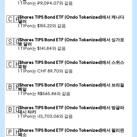
1 TIPon는 ₽9,094.07와 같음
iShares TIPS Bond ETF (Ondo Tokenized)에서 캐나다
🇨🇦
달러
1 TIPon는 $155.22와 같음
iShares TIPS Bond ETF (Ondo Tokenized)에서 싱가포
🇸🇬
르 달러
1 TIPon는 $141.84와 같음
iShares TIPS Bond ETF (Ondo Tokenized)에서 스위스
🇨🇭
프랑
1 TIPon는 CHF 89.70와 같음
iShares TIPS Bond ETF (Ondo Tokenized)에서 브라질
🇧🇷
헤알
1 TIPon는 R$565.86와 같음
iShares TIPS Bond ETF (Ondo Tokenized)에서 방글라
🇧🇩
데시 타카
1 TIPon는 ৳13,703.06와 같음
iShares TIPS Bond ETF (Ondo Tokenized)에서 필리핀
🇵🇭
페소