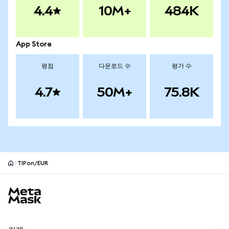
4.4
10M+
484K
App Store
평점
다운로드 수
평가 수
4.7
50M+
75.8K
TIPon/EUR
MetaMask 사이트 바닥글