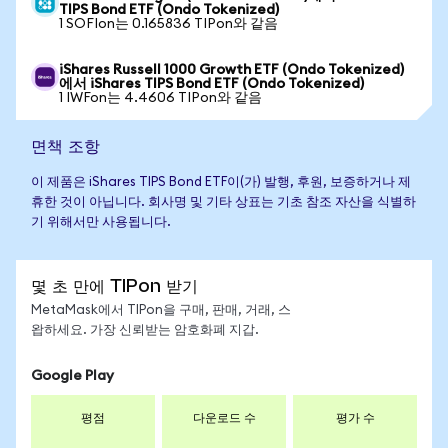
TIPS Bond ETF (Ondo Tokenized)
1 SOFIon는 0.165836 TIPon와 같음
iShares Russell 1000 Growth ETF (Ondo Tokenized)
에서 iShares TIPS Bond ETF (Ondo Tokenized)
1 IWFon는 4.4606 TIPon와 같음
면책 조항
이 제품은 iShares TIPS Bond ETF이(가) 발행, 후원, 보증하거나 제
휴한 것이 아닙니다. 회사명 및 기타 상표는 기초 참조 자산을 식별하
기 위해서만 사용됩니다.
몇 초 만에 TIPon 받기
MetaMask에서 TIPon을 구매, 판매, 거래, 스
왑하세요. 가장 신뢰받는 암호화폐 지갑.
Google Play
평점
다운로드 수
평가 수