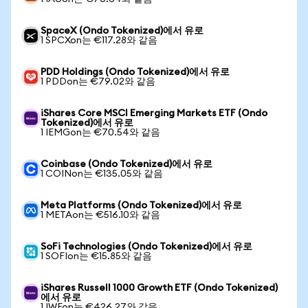
SpaceX (Ondo Tokenized)에서 유로
1 SPCXon는 €117.28와 같음
PDD Holdings (Ondo Tokenized)에서 유로
1 PDDon는 €79.02와 같음
iShares Core MSCI Emerging Markets ETF (Ondo
Tokenized)에서 유로
1 IEMGon는 €70.54와 같음
Coinbase (Ondo Tokenized)에서 유로
1 COINon는 €135.05와 같음
Meta Platforms (Ondo Tokenized)에서 유로
1 METAon는 €516.10와 같음
SoFi Technologies (Ondo Tokenized)에서 유로
1 SOFIon는 €15.85와 같음
iShares Russell 1000 Growth ETF (Ondo Tokenized)
에서 유로
1 IWFon는 €426.27와 같음