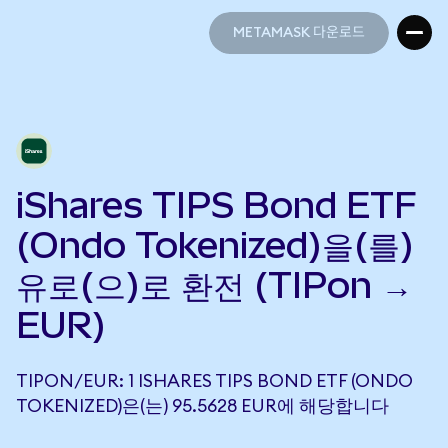
METAMASK 다운로드
METAMASK 다운로드
iShares TIPS Bond ETF
(Ondo Tokenized)을(를)
유로(으)로 환전 (TIPon →
EUR)
TIPON/EUR: 1 ISHARES TIPS BOND ETF (ONDO
TOKENIZED)은(는) 95.5628 EUR에 해당합니다