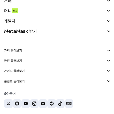
거래
스왑
머니
신규
예측 시장
신규
매수
개발자
무기한 선물
신규
카드
문서 보기
MetaMask 받기
실물자산
mUSD
신규
대시보드
Transaction Shield
수익 창출
Smart Accounts Kit
에이전트 지갑
신규
가격 둘러보기
임베디드 지갑
Snaps
비트코인 가격
환전 둘러보기
MetaMask Connect
이더리움 가격
보상
신규
BTC를 USD로 환전
솔라나 가격
가이드 둘러보기
Snaps
보안
ETH를 USD로 환전
BTC 매수
시바이누 가격
USDT를 INR로 환전
콘텐츠 둘러보기
웹3 서비스
고객 지원
ETH 매수
페페 가격
비트코인 지갑
BTC를 USDT로 환전
SOL 매수
채용
테더 가격
솔라나 지갑
한국어
BTC를 INR로 환전
PEPE 매수
연락처
USDC 가격
최고의 암호화폐 카드
ETH를 USDT로 환전
USDT 매수
체인링크 가격
최고의 모바일 암호화폐 지갑
USDT를 PHP로 환전
USDC 매수