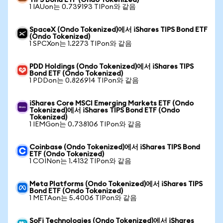
TIPS Bond ETF (Ondo Tokenized)
1 IAUon는 0.739193 TIPon와 같음
SpaceX (Ondo Tokenized)에서 iShares TIPS Bond ETF
(Ondo Tokenized)
1 SPCXon는 1.2273 TIPon와 같음
PDD Holdings (Ondo Tokenized)에서 iShares TIPS
Bond ETF (Ondo Tokenized)
1 PDDon는 0.826914 TIPon와 같음
iShares Core MSCI Emerging Markets ETF (Ondo
Tokenized)에서 iShares TIPS Bond ETF (Ondo
Tokenized)
1 IEMGon는 0.738106 TIPon와 같음
Coinbase (Ondo Tokenized)에서 iShares TIPS Bond
ETF (Ondo Tokenized)
1 COINon는 1.4132 TIPon와 같음
Meta Platforms (Ondo Tokenized)에서 iShares TIPS
Bond ETF (Ondo Tokenized)
1 METAon는 5.4006 TIPon와 같음
SoFi Technologies (Ondo Tokenized)에서 iShares