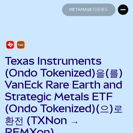
METAMASK 다운로드
METAMASK 다운로드
Texas Instruments
(Ondo Tokenized)을(를)
VanEck Rare Earth and
Strategic Metals ETF
(Ondo Tokenized)(으)로
환전 (TXNon →
REMXon)