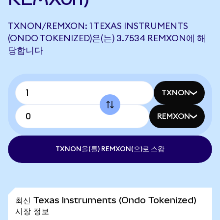
TXNON/REMXON: 1 TEXAS INSTRUMENTS
(ONDO TOKENIZED)은(는) 3.7534 REMXON에 해
당합니다
TXNON
REMXON
TXNON을(를) REMXON(으)로 스왑
최신 Texas Instruments (Ondo Tokenized)
시장 정보