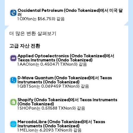
Occidental Petroleum (Ondo Tokenized)에서 미국 달
러
1 OXYon는 $56.75와 같음
더 많은 변환 살펴보기
고급 자산 전환
Applied Optoelectronics (Ondo Tokenized)에서
Texas Instruments (Ondo Tokenized)
1 AAOIon는 0.450471 TXNon와 같음
D-Wave Quantum (Ondo Tokenized)에서 Texas
Instruments (Ondo Tokenized)
1 QBTSon는 0.069459 TXNon와 같음
Shopify (Ondo Tokenized)에서 Texas Instruments
(Ondo Tokenized)
1 SHOPon는 0.511588 TXNon와 같음
MercadoLibre (Ondo Tokenized)에서 Texas
Instruments (Ondo Tokenized)
1 MELIon는 6.2093 TXNon와 같음