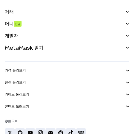
거래
스왑
머니
신규
예측 시장
신규
매수
개발자
무기한 선물
신규
카드
문서 보기
MetaMask 받기
실물자산
mUSD
신규
대시보드
Transaction Shield
수익 창출
Smart Accounts Kit
에이전트 지갑
신규
가격 둘러보기
임베디드 지갑
Snaps
비트코인 가격
환전 둘러보기
MetaMask Connect
이더리움 가격
보상
신규
BTC를 USD로 환전
솔라나 가격
가이드 둘러보기
Snaps
보안
ETH를 USD로 환전
BTC 매수
시바이누 가격
USDT를 INR로 환전
콘텐츠 둘러보기
웹3 서비스
고객 지원
ETH 매수
페페 가격
비트코인 지갑
BTC를 USDT로 환전
SOL 매수
채용
테더 가격
솔라나 지갑
한국어
BTC를 INR로 환전
PEPE 매수
연락처
USDC 가격
최고의 암호화폐 카드
ETH를 USDT로 환전