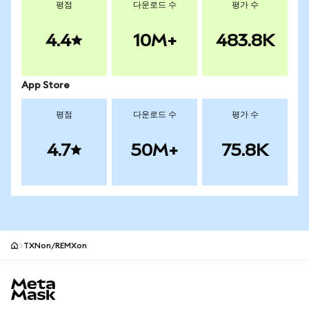
평점
다운로드 수
평가 수
4.4
10M+
483.8K
App Store
평점
다운로드 수
평가 수
4.7
50M+
75.8K
TXNon/REMXon
MetaMask 사이트 바닥글