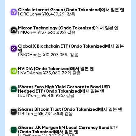
Circle Internet Group (Ondo Tokenized)에서 일본 엔
1 CRCLon는 ¥10,489.2와 같음
Micron Technology (Ondo Tokenized)에서 일본 엔
1 MUon는 ¥137,563.68와 같음
Global X Blockchain ETF (Ondo Tokenized)에서 일본
엔
1 BKCHon는 ¥10,207.05와 같음
NVIDIA (Ondo Tokenized)에서 일본 엔
1 NVDAon는 ¥35,060.79와 같음
iShares Euro High Yield Corporate Bond USD
Hedged ETF (Ondo Tokenized)에서 일본 엔
1 EUHYon는 ¥8,481.92와 같음
iShares Bitcoin Trust (Ondo Tokenized)에서 일본 엔
1 IBITon는 ¥5,734.58와 같음
iShares J.P. Morgan EM Local Currency Bond ETF
(Ondo Tokenized)에서 일본 엔