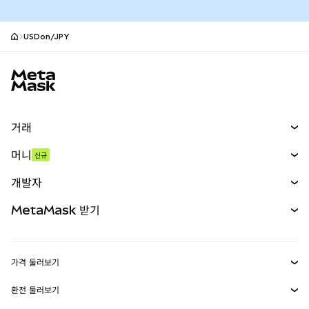
USDon/JPY
MetaMask 사이트 바닥글
거래
스왑
머니
신규
예측 시장
신규
매수
개발자
무기한 선물
신규
카드
문서 보기
MetaMask 받기
실물자산
mUSD
신규
대시보드
Transaction Shield
수익 창출
Smart Accounts Kit
에이전트 지갑
신규
가격 둘러보기
임베디드 지갑
Snaps
비트코인 가격
환전 둘러보기
MetaMask Connect
이더리움 가격
보상
신규
BTC를 USD로 환전