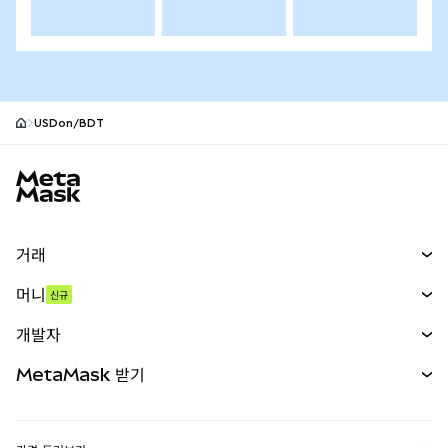
USDon/BDT
MetaMask 사이트 바닥글
거래
스왑
머니
신규
예측 시장
신규
매수
개발자
무기한 선물
신규
카드
문서 보기
MetaMask 받기
실물자산
mUSD
신규
대시보드
Transaction Shield
수익 창출
Smart Accounts Kit
에이전트 지갑
신규