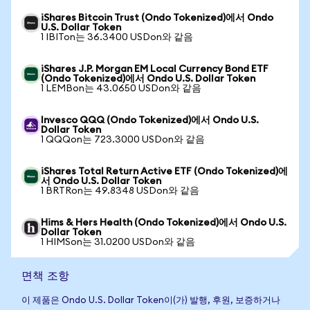
iShares Bitcoin Trust (Ondo Tokenized)에서 Ondo
U.S. Dollar Token
1 IBITon는 36.3400 USDon와 같음
iShares J.P. Morgan EM Local Currency Bond ETF
(Ondo Tokenized)에서 Ondo U.S. Dollar Token
1 LEMBon는 43.0650 USDon와 같음
Invesco QQQ (Ondo Tokenized)에서 Ondo U.S.
Dollar Token
1 QQQon는 723.3000 USDon와 같음
iShares Total Return Active ETF (Ondo Tokenized)에
서 Ondo U.S. Dollar Token
1 BRTRon는 49.8348 USDon와 같음
Hims & Hers Health (Ondo Tokenized)에서 Ondo U.S.
Dollar Token
1 HIMSon는 31.0200 USDon와 같음
면책 조항
이 제품은 Ondo U.S. Dollar Token이(가) 발행, 후원, 보증하거나