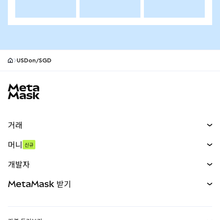
USDon/SGD
MetaMask 사이트 바닥글
거래
스왑
머니
신규
예측 시장
신규
매수
개발자
무기한 선물
신규
카드
문서 보기
MetaMask 받기
실물자산
mUSD
신규
대시보드
Transaction Shield
수익 창출
Smart Accounts Kit
에이전트 지갑
신규