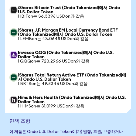
iShares Bitcoin Trust (Ondo Tokenized)에서 Ondo
U.S. Dollar Token
1 IBITon는 36.3398 USDon와 같음
iShares J.P. Morgan EM Local Currency Bond ETF
(Ondo Tokenized)에서 Ondo U.S. Dollar Token
1 LEMBon는 43.0648 USDon와 같음
Invesco QQQ (Ondo Tokenized)에서 Ondo U.S.
Dollar Token
1 QQQon는 723.2966 USDon와 같음
iShares Total Return Active ETF (Ondo Tokenized)에
서 Ondo U.S. Dollar Token
1 BRTRon는 49.8346 USDon와 같음
Hims & Hers Health (Ondo Tokenized)에서 Ondo U.S.
Dollar Token
1 HIMSon는 31.0199 USDon와 같음
면책 조항
이 제품은 Ondo U.S. Dollar Token이(가) 발행, 후원, 보증하거나