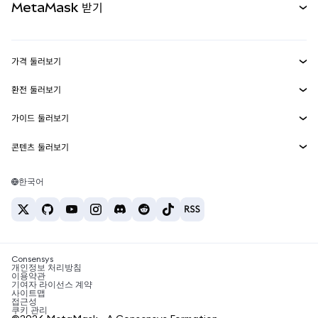
MetaMask 받기
실물자산
mUSD
신규
대시보드
Transaction Shield
수익 창출
Smart Accounts Kit
에이전트 지갑
신규
가격 둘러보기
임베디드 지갑
Snaps
비트코인 가격
환전 둘러보기
MetaMask Connect
이더리움 가격
보상
신규
BTC를 USD로 환전
솔라나 가격
가이드 둘러보기
Snaps
보안
ETH를 USD로 환전
BTC 매수
시바이누 가격
USDT를 INR로 환전
콘텐츠 둘러보기
웹3 서비스
고객 지원
ETH 매수
페페 가격
비트코인 지갑
BTC를 USDT로 환전
SOL 매수
채용
테더 가격
솔라나 지갑
한국어
BTC를 INR로 환전
PEPE 매수
연락처
USDC 가격
최고의 암호화폐 카드
ETH를 USDT로 환전
USDT 매수
체인링크 가격
최고의 모바일 암호화폐 지갑
USDT를 PHP로 환전
USDC 매수
Polymarket이란?
BTC를 EUR로 환전
SHIB 매수
Consensys
암호화폐 세금 뉴스
개인정보 처리방침
이용약관
BNB 매수
기여자 라이선스 계약
암호화폐 매수 방법
사이트맵
접근성
비트코인 매도 방법
쿠키 관리