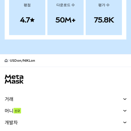
평점
다운로드 수
평가 수
4.7
50M+
75.8K
USDon/NIKLon
MetaMask 사이트 바닥글
거래
스왑
머니
신규
예측 시장
신규
매수
개발자
무기한 선물
신규
카드
문서 보기