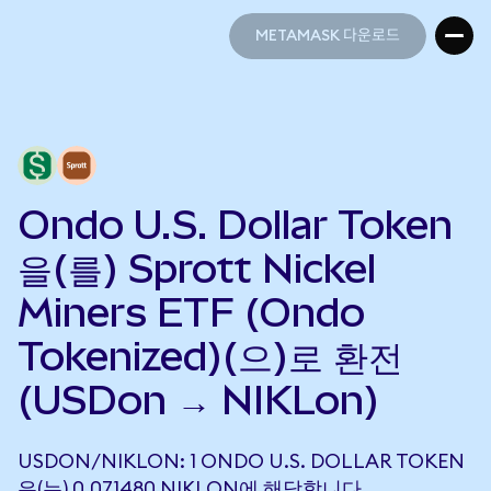
METAMASK 다운로드
METAMASK 다운로드
Ondo U.S. Dollar Token
을(를) Sprott Nickel
Miners ETF (Ondo
Tokenized)(으)로 환전
(USDon → NIKLon)
USDON/NIKLON: 1 ONDO U.S. DOLLAR TOKEN
은(는) 0.071480 NIKLON에 해당합니다