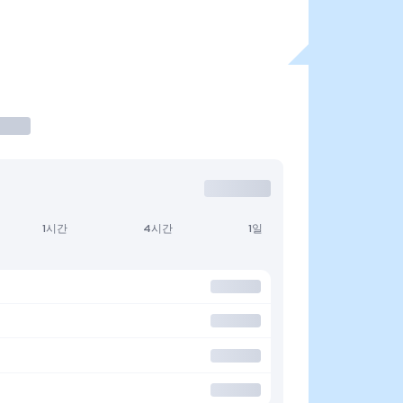
1시간
4시간
1일