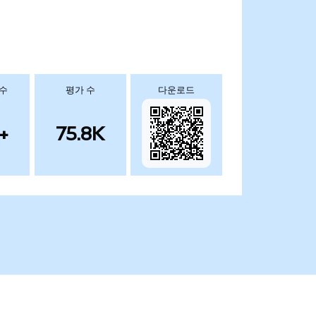
 수
평가 수
다운로드
+
75.8K