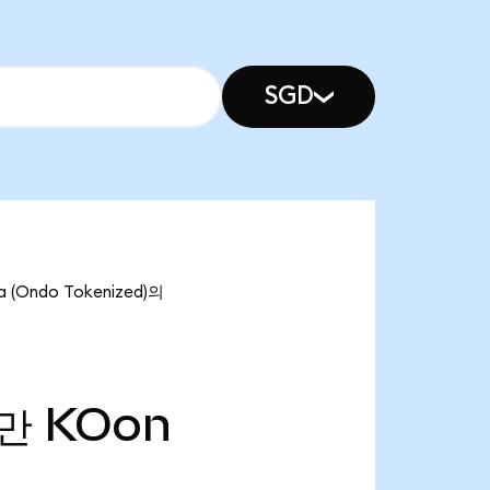
SGD
(Ondo Tokenized)의
9만
KOon