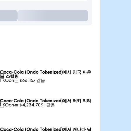
Coca-Cola (Ondo Tokenized)에서 영국 파운

드 스털링
1 KOon는 £66.11와 같음
Coca-Cola (Ondo Tokenized)에서 터키 리라

1 KOon는 ₺4,234.70와 같음
Coca-Cola (Ondo Tokenized)에서 캐나다 달