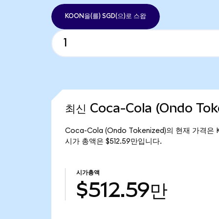
KOON을(를) SGD(으)로 스왑
최신 Coca-Cola (Ondo To
Coca-Cola (Ondo Tokenized)의 현재 가격은 
시가 총액은 $512.59만입니다.
시가총액
$512.59만