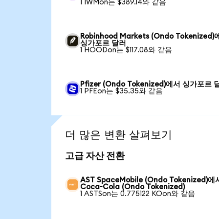
1 IWMon는 $389.14와 같음
Robinhood Markets (Ondo Tokenized
싱가포르 달러
1 HOODon는 $117.08와 같음
Pfizer (Ondo Tokenized)에서 싱가포르
1 PFEon는 $35.35와 같음
더 많은 변환 살펴보기
고급 자산 전환
AST SpaceMobile (Ondo Tokenized)에
Coca-Cola (Ondo Tokenized)
1 ASTSon는 0.775122 KOon와 같음