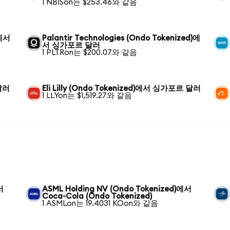
1 NBISon는 $253.46와 같음
)에서
Palantir Technologies (Ondo Tokenized)에
서 싱가포르 달러
1 PLTRon는 $200.07와 같음
 달러
Eli Lilly (Ondo Tokenized)에서 싱가포르 달러
1 LLYon는 $1,519.27와 같음
서
ASML Holding NV (Ondo Tokenized)에서
Coca-Cola (Ondo Tokenized)
1 ASMLon는 19.4031 KOon와 같음