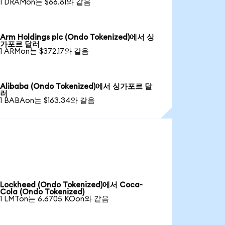
1 DRAMon는 $66.81와 같음
Arm Holdings plc (Ondo Tokenized)에서 싱
가포르 달러
1 ARMon는 $372.17와 같음
Alibaba (Ondo Tokenized)에서 싱가포르 달
러
1 BABAon는 $163.34와 같음
Lockheed (Ondo Tokenized)에서 Coca-
Cola (Ondo Tokenized)
1 LMTon는 6.6705 KOon와 같음