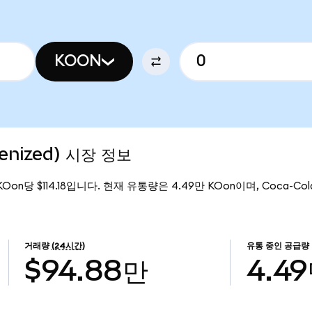
KOON
kenized) 시장 정보
KOon당 $114.18입니다. 현재 유통량은 4.49만 KOon이며, Coca-Cola 
거래량
(24시간)
유통 중인 공급량
$94.88만
4.4