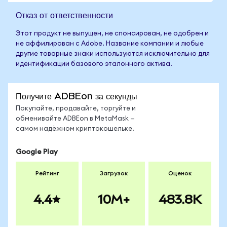
Отказ от ответственности
Этот продукт не выпущен, не спонсирован, не одобрен и
не аффилирован с Adobe. Название компании и любые
другие товарные знаки используются исключительно для
идентификации базового эталонного актива.
Получите ADBEon за секунды
Покупайте, продавайте, торгуйте и
обменивайте ADBEon в MetaMask —
самом надёжном криптокошельке.
Google Play
Рейтинг
Загрузок
Оценок
4.4
10M+
483.8K