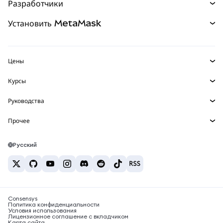
Разработчики
Прогнозы
НОВИНКА
Карта
Документация для разработчиков
Установить MetaMask
Перпы
НОВИНКА
mUSD
НОВИНКА
Инфопанель
Защита транзакций
Реальные активы
Зарабатывайте
Набор умных счетов
Агентский кошелек
НОВИНКА
Цены
Встроенные кошельки
Snaps
Цена Bitcoin
Курсы
MetaMask Connect
Цена Ethereum
Награды
НОВИНКА
BTC в USD
Цена Solana
Руководства
Snaps
Безопасность
ETH в USD
Купить BTC
Цена Shiba Inu
USDT в INR
Прочее
Сервисы Web3
Поддержка
Купить ETH
Цена Pepe
Исследуйте контент
BTC в USDT
Купить SOL
Карьера
Цена Tether
Bitcoin-кошелёк
Русский
BTC в INR
Купить PEPE
Контакты
Цена USDC
Кошелёк Solana
ETH в USDT
Купить USDT
Цена Chainlink
Лучшие крипто-карты
USDT в PHP
Купить USDC
Лучшие мобильные криптокошельки
BTC в EUR
Consensys
Купить SHIB
Что такое Polymarket?
Политика конфиденциальности
Условия использования
Купить BNB
Лицензионное соглашение с вкладчиком
Новости о налогах на криптовалюту
Карта сайта