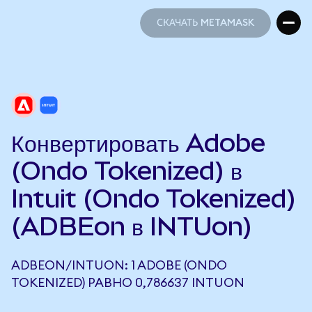
СКАЧАТЬ METAMASK
СКАЧАТЬ METAMASK
Конвертировать Adobe
(Ondo Tokenized) в
Intuit (Ondo Tokenized)
(ADBEon в INTUon)
ADBEON/INTUON: 1 ADOBE (ONDO
TOKENIZED) РАВНО 0,786637 INTUON