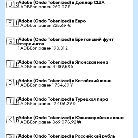
Adobe (Ondo Tokenized) в Доллар США
🇺🇸
1 ADBEon равен 260,07 $
Adobe (Ondo Tokenized) в Евро
🇪🇺
1 ADBEon равен 225,69 €
Adobe (Ondo Tokenized) в Британский фунт
🇬🇧
стерлингов
1 ADBEon равен 193,31 £
Adobe (Ondo Tokenized) в Японская иена
🇯🇵
1 ADBEon равен 41 189,58 ¥
Adobe (Ondo Tokenized) в Китайский юань
🇨🇳
1 ADBEon равен 1 754,89 ¥
Adobe (Ondo Tokenized) в Турецкая лира
🇹🇷
1 ADBEon равен 12 406,29 ₺
Adobe (Ondo Tokenized) в Южнокорейская вона
🇰🇷
1 ADBEon равен 369 073,92 ₩
Adobe (Ondo Tokenized) в Российский рубль