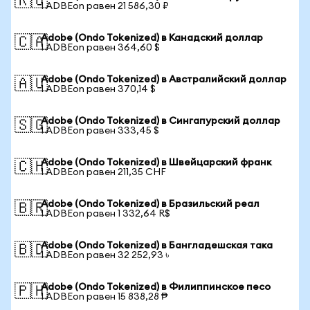
🇷🇺
1 ADBEon равен 21 586,30 ₽
Adobe (Ondo Tokenized) в Канадский доллар
🇨🇦
1 ADBEon равен 364,60 $
Adobe (Ondo Tokenized) в Австралийский доллар
🇦🇺
1 ADBEon равен 370,14 $
Adobe (Ondo Tokenized) в Сингапурский доллар
🇸🇬
1 ADBEon равен 333,45 $
Adobe (Ondo Tokenized) в Швейцарский франк
🇨🇭
1 ADBEon равен 211,35 CHF
Adobe (Ondo Tokenized) в Бразильский реал
🇧🇷
1 ADBEon равен 1 332,64 R$
Adobe (Ondo Tokenized) в Бангладешская така
🇧🇩
1 ADBEon равен 32 252,93 ৳
Adobe (Ondo Tokenized) в Филиппинское песо
🇵🇭
1 ADBEon равен 15 838,28 ₱