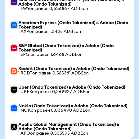
iShares MSCI South Korea ETF (Ondo Tokenized) в
Adobe (Ondo Tokenized)
1 EWYon равен 0,636867 ADBEon
American Express (Ondo Tokenized) в Adobe (Ondo
Tokenized)
1 AXPon равен 1,3428 ADBEon
S&P Global (Ondo Tokenized) в Adobe (Ondo
Tokenized)
1 SPGIon равен 1,6468 ADBEon
Reddit (Ondo Tokenized) в Adobe (Ondo Tokenized)
1 RDDTon равен 0,585381 ADBEon
Uber (Ondo Tokenized) в Adobe (Ondo Tokenized)
1 UBERon равен 0,269927 ADBEon
Nokia (Ondo Tokenized) в Adobe (Ondo Tokenized)
1 NOKon равен 0,036490 ADBEon
Apollo Global Management (Ondo Tokenized) в
Adobe (Ondo Tokenized)
1 APOon равен 0,505595 ADBEon