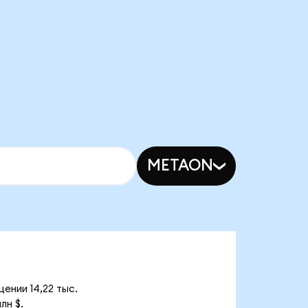
METAON
ении 14,22 тыс.
лн $.