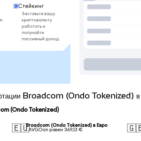
Стейкинг
Заставьте вашу
ом
криптовалюту
работать и
получайте
пассивный доход.
вертации Broadcom (Ondo Tokenized) в
om (Ondo Tokenized)
Broadcom (Ondo Tokenized) в Евро
🇪🇺
🇬
1 AVGOon равен 369,13 €