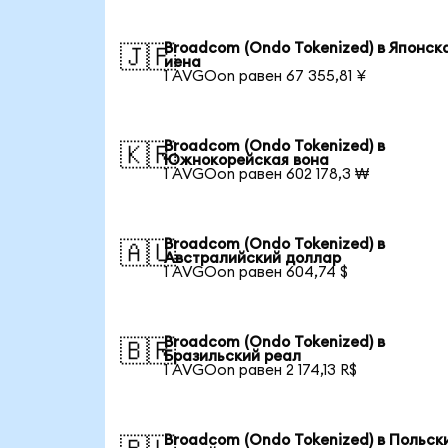
Broadcom (Ondo Tokenized) в Японск
🇯🇵
иена
1 AVGOon равен 67 355,81 ¥
Broadcom (Ondo Tokenized) в
🇰🇷
Южнокорейская вона
1 AVGOon равен 602 178,3 ₩
Broadcom (Ondo Tokenized) в
🇦🇺
Австралийский доллар
1 AVGOon равен 604,74 $
Broadcom (Ondo Tokenized) в
🇧🇷
Бразильский реал
1 AVGOon равен 2 174,13 R$
Broadcom (Ondo Tokenized) в Польск