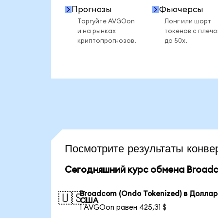
Прогнозы
Фьючерсы
Торгуйте AVGOon
Лонг или шорт
и на рынках
токенов с плеч
криптопрогнозов.
до 50x.
Посмотрите результаты кон
Сегодняшний курс обмена Broadc
Broadcom (Ondo Tokenized) в Доллар
🇺🇸
США
1 AVGOon равен 425,31 $