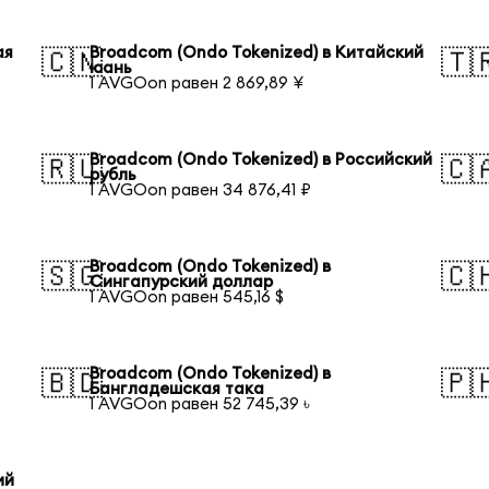
ая
Broadcom (Ondo Tokenized) в Китайский
🇨🇳
🇹
юань
1 AVGOon равен 2 869,89 ¥
Broadcom (Ondo Tokenized) в Российский
🇷🇺
🇨
рубль
1 AVGOon равен 34 876,41 ₽
Broadcom (Ondo Tokenized) в
🇸🇬
🇨
Сингапурский доллар
1 AVGOon равен 545,16 $
Broadcom (Ondo Tokenized) в
🇧🇩
🇵
Бангладешская така
1 AVGOon равен 52 745,39 ৳
ий