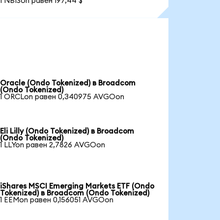
1 NBISon равен 197,44 $
Oracle (Ondo Tokenized) в Broadcom
(Ondo Tokenized)
1 ORCLon равен 0,340975 AVGOon
Eli Lilly (Ondo Tokenized) в Broadcom
(Ondo Tokenized)
1 LLYon равен 2,7826 AVGOon
iShares MSCI Emerging Markets ETF (Ondo
Tokenized) в Broadcom (Ondo Tokenized)
1 EEMon равен 0,156051 AVGOon