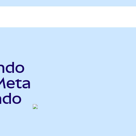
ndo
Meta
ndo