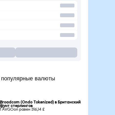
 популярные валюты
Broadcom (Ondo Tokenized) в Британский

фунт стерлингов
1 AVGOon равен 316,14 £