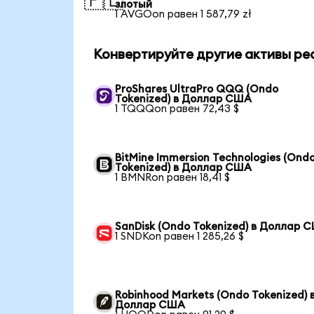
🇵🇱
злотый
1 AVGOon равен 1 587,79 zł
Конвертируйте другие активы ре
ProShares UltraPro QQQ (Ondo
Tokenized) в Доллар США
1 TQQQon равен 72,43 $
BitMine Immersion Technologies (Ond
Tokenized) в Доллар США
1 BMNRon равен 18,41 $
SanDisk (Ondo Tokenized) в Доллар 
1 SNDKon равен 1 285,26 $
Robinhood Markets (Ondo Tokenized) 
Доллар США