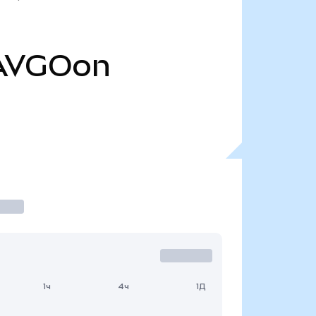
AVGOon
1ч
4ч
1Д