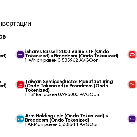
нвертации
ов
iShares Russell 2000 Value ETF (Ondo
ed)
Tokenized) в Broadcom (Ondo Tokenized)
1 IWNon равен 0,535962 AVGOon
o
Taiwan Semiconductor Manufacturing
ed)
(Ondo Tokenized) в Broadcom (Ondo
Tokenized)
1 TSMon равен 0,996003 AVGOon
Arm Holdings plc (Ondo Tokenized) в
Broadcom (Ondo Tokenized)
1 ARMon равен 0,681644 AVGOon