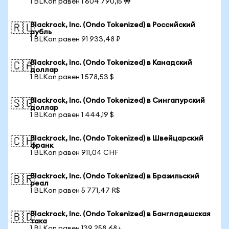
1 BLKon равен 1 604 790,15 ₩
Blackrock, Inc. (Ondo Tokenized) в Российский
🇷🇺
рубль
1 BLKon равен 91 933,48 ₽
Blackrock, Inc. (Ondo Tokenized) в Канадский
🇨🇦
доллар
1 BLKon равен 1 578,53 $
Blackrock, Inc. (Ondo Tokenized) в Сингапурский
🇸🇬
доллар
1 BLKon равен 1 444,19 $
Blackrock, Inc. (Ondo Tokenized) в Швейцарский
🇨🇭
франк
1 BLKon равен 911,04 CHF
Blackrock, Inc. (Ondo Tokenized) в Бразильский
🇧🇷
реал
1 BLKon равен 5 771,47 R$
Blackrock, Inc. (Ondo Tokenized) в Бангладешская
🇧🇩
така
1 BLKon равен 139 258,68 ৳