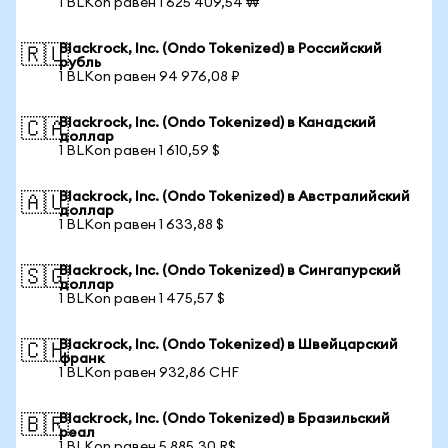
1 BLKon равен 1 625 409,54 ₩
Blackrock, Inc. (Ondo Tokenized) в Российский
🇷🇺
рубль
1 BLKon равен 94 976,08 ₽
Blackrock, Inc. (Ondo Tokenized) в Канадский
🇨🇦
доллар
1 BLKon равен 1 610,59 $
Blackrock, Inc. (Ondo Tokenized) в Австралийский
🇦🇺
доллар
1 BLKon равен 1 633,88 $
Blackrock, Inc. (Ondo Tokenized) в Сингапурский
🇸🇬
доллар
1 BLKon равен 1 475,57 $
Blackrock, Inc. (Ondo Tokenized) в Швейцарский
🇨🇭
франк
1 BLKon равен 932,86 CHF
Blackrock, Inc. (Ondo Tokenized) в Бразильский
🇧🇷
реал
1 BLKon равен 5 885,30 R$