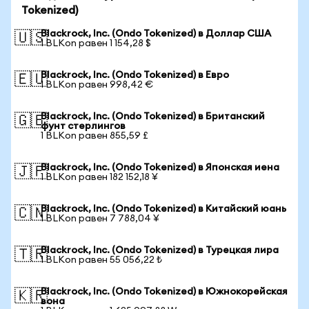
Tokenized)
Blackrock, Inc. (Ondo Tokenized) в Доллар США
🇺🇸
1 BLKon равен 1 154,28 $
Blackrock, Inc. (Ondo Tokenized) в Евро
🇪🇺
1 BLKon равен 998,42 €
Blackrock, Inc. (Ondo Tokenized) в Британский
🇬🇧
фунт стерлингов
1 BLKon равен 855,59 £
Blackrock, Inc. (Ondo Tokenized) в Японская иена
🇯🇵
1 BLKon равен 182 152,18 ¥
Blackrock, Inc. (Ondo Tokenized) в Китайский юань
🇨🇳
1 BLKon равен 7 788,04 ¥
Blackrock, Inc. (Ondo Tokenized) в Турецкая лира
🇹🇷
1 BLKon равен 55 056,22 ₺
Blackrock, Inc. (Ondo Tokenized) в Южнокорейская
🇰🇷
вона