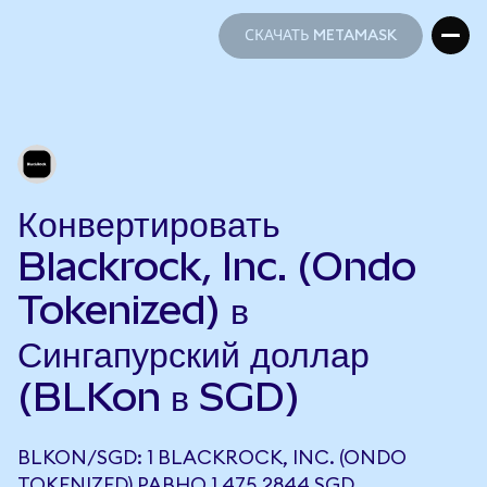
СКАЧАТЬ METAMASK
СКАЧАТЬ METAMASK
Конвертировать
Blackrock, Inc. (Ondo
Tokenized) в
Сингапурский доллар
(BLKon в SGD)
BLKON/SGD: 1 BLACKROCK, INC. (ONDO
TOKENIZED) РАВНО 1 475,2844 SGD