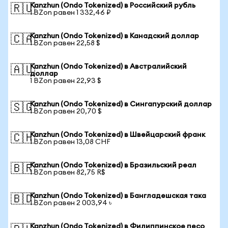
Kanzhun (Ondo Tokenized) в Российский рубль
🇷🇺
1 BZon равен 1 332,46 ₽
Kanzhun (Ondo Tokenized) в Канадский доллар
🇨🇦
1 BZon равен 22,58 $
Kanzhun (Ondo Tokenized) в Австралийский
🇦🇺
доллар
1 BZon равен 22,93 $
Kanzhun (Ondo Tokenized) в Сингапурский доллар
🇸🇬
1 BZon равен 20,70 $
Kanzhun (Ondo Tokenized) в Швейцарский франк
🇨🇭
1 BZon равен 13,08 CHF
Kanzhun (Ondo Tokenized) в Бразильский реал
🇧🇷
1 BZon равен 82,75 R$
Kanzhun (Ondo Tokenized) в Бангладешская така
🇧🇩
1 BZon равен 2 003,94 ৳
Kanzhun (Ondo Tokenized) в Филиппинское песо