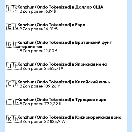
Kanzhun (Ondo Tokenized) в Доллар США
🇺🇸
1 BZon равен 16,19 $
Kanzhun (Ondo Tokenized) в Евро
🇪🇺
1 BZon равен 14,01 €
Kanzhun (Ondo Tokenized) в Британский фунт
🇬🇧
стерлингов
1 BZon равен 12,00 £
Kanzhun (Ondo Tokenized) в Японская иена
🇯🇵
1 BZon равен 2 553,71 ¥
Kanzhun (Ondo Tokenized) в Китайский юань
🇨🇳
1 BZon равен 109,26 ¥
Kanzhun (Ondo Tokenized) в Турецкая лира
🇹🇷
1 BZon равен 772,29 ₺
Kanzhun (Ondo Tokenized) в Южнокорейская вона
🇰🇷
1 BZon равен 22 825,9 ₩