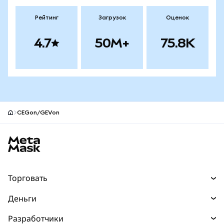
Рейтинг
Загрузок
Оценок
4.7
50M+
75.8K
CEGon/GEVon
Нижний колонтитул сайта MetaMask
Торговать
Торговля
Деньги
Swaps
Покупайте
Разработчики