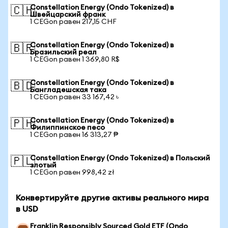
Constellation Energy (Ondo Tokenized) в
🇨🇭
Швейцарский франк
1 CEGon равен 217,15 CHF
Constellation Energy (Ondo Tokenized) в
🇧🇷
Бразильский реал
1 CEGon равен 1 369,80 R$
Constellation Energy (Ondo Tokenized) в
🇧🇩
Бангладешская така
1 CEGon равен 33 167,42 ৳
Constellation Energy (Ondo Tokenized) в
🇵🇭
Филиппинское песо
1 CEGon равен 16 313,27 ₱
Constellation Energy (Ondo Tokenized) в Польский
🇵🇱
злотый
1 CEGon равен 998,42 zł
Конвертируйте другие активы реального мира
в USD
Franklin Responsibly Sourced Gold ETF (Ondo