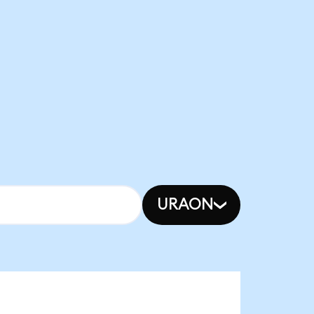
URAON