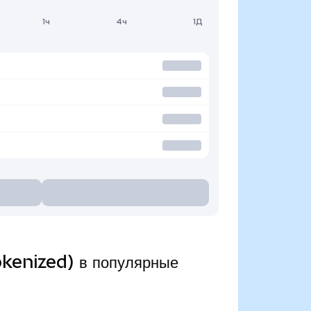
1ч
4ч
1Д
okenized) в популярные