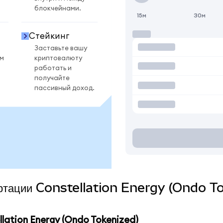
блокчейнами.
15м
30м
Стейкинг
Заставьте вашу
ом
криптовалюту
работать и
получайте
пассивный доход.
вертации Constellation Energy (Ondo T
ation Energy (Ondo Tokenized)