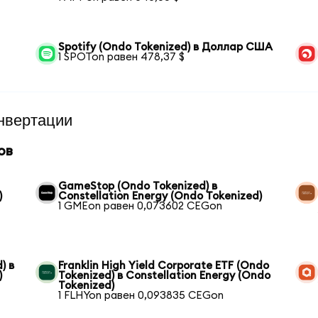
Spotify (Ondo Tokenized) в Доллар США
1 SPOTon равен 478,37 $
нвертации
ов
GameStop (Ondo Tokenized) в
)
Constellation Energy (Ondo Tokenized)
1 GMEon равен 0,073602 CEGon
) в
Franklin High Yield Corporate ETF (Ondo
)
Tokenized) в Constellation Energy (Ondo
Tokenized)
1 FLHYon равен 0,093835 CEGon