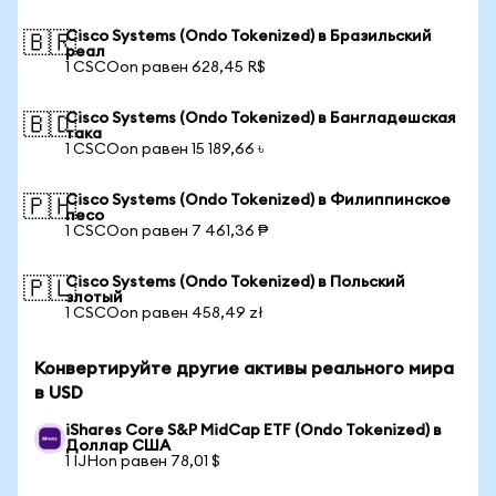
Cisco Systems (Ondo Tokenized) в Бразильский
🇧🇷
реал
1 CSCOon равен 628,45 R$
Cisco Systems (Ondo Tokenized) в Бангладешская
🇧🇩
така
1 CSCOon равен 15 189,66 ৳
Cisco Systems (Ondo Tokenized) в Филиппинское
🇵🇭
песо
1 CSCOon равен 7 461,36 ₱
Cisco Systems (Ondo Tokenized) в Польский
🇵🇱
злотый
1 CSCOon равен 458,49 zł
Конвертируйте другие активы реального мира
в USD
iShares Core S&P MidCap ETF (Ondo Tokenized) в
Доллар США
1 IJHon равен 78,01 $