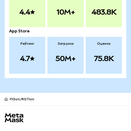
4.4
10M+
483.8K
App Store
Рейтинг
Загрузок
Оценок
4.7
50M+
75.8K
FIGon/RGTIon
Нижний колонтитул сайта MetaMask