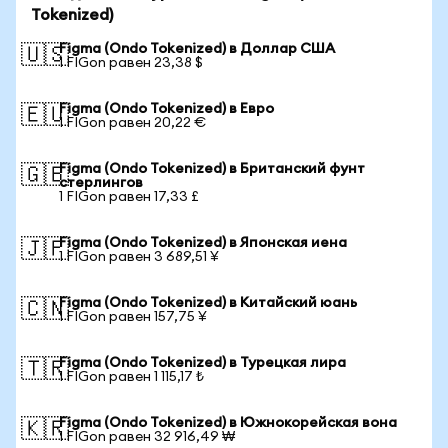
Tokenized)
Figma (Ondo Tokenized) в Доллар США
🇺🇸
1 FIGon равен 23,38 $
Figma (Ondo Tokenized) в Евро
🇪🇺
1 FIGon равен 20,22 €
Figma (Ondo Tokenized) в Британский фунт
🇬🇧
стерлингов
1 FIGon равен 17,33 £
Figma (Ondo Tokenized) в Японская иена
🇯🇵
1 FIGon равен 3 689,51 ¥
Figma (Ondo Tokenized) в Китайский юань
🇨🇳
1 FIGon равен 157,75 ¥
Figma (Ondo Tokenized) в Турецкая лира
🇹🇷
1 FIGon равен 1 115,17 ₺
Figma (Ondo Tokenized) в Южнокорейская вона
🇰🇷
1 FIGon равен 32 916,49 ₩