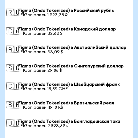
Figma (Ondo Tokenized) в Российский рубль
🇷🇺
1 FIGon равен 1 923,38 ₽
Figma (Ondo Tokenized) в Канадский доллар
🇨🇦
1 FIGon равен 32,62 $
Figma (Ondo Tokenized) в Австралийский доллар
🇦🇺
1 FIGon равен 33,09 $
Figma (Ondo Tokenized) в Сингапурский доллар
🇸🇬
1 FIGon равен 29,88 $
Figma (Ondo Tokenized) в Швейцарский франк
🇨🇭
1 FIGon равен 18,89 CHF
Figma (Ondo Tokenized) в Бразильский реал
🇧🇷
1 FIGon равен 119,18 R$
Figma (Ondo Tokenized) в Бангладешская така
🇧🇩
1 FIGon равен 2 893,89 ৳