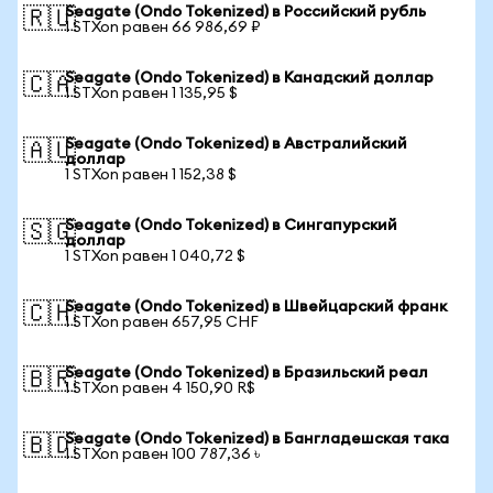
Seagate (Ondo Tokenized) в Российский рубль
🇷🇺
1 STXon равен 66 986,69 ₽
Seagate (Ondo Tokenized) в Канадский доллар
🇨🇦
1 STXon равен 1 135,95 $
Seagate (Ondo Tokenized) в Австралийский
🇦🇺
доллар
1 STXon равен 1 152,38 $
Seagate (Ondo Tokenized) в Сингапурский
🇸🇬
доллар
1 STXon равен 1 040,72 $
Seagate (Ondo Tokenized) в Швейцарский франк
🇨🇭
1 STXon равен 657,95 CHF
Seagate (Ondo Tokenized) в Бразильский реал
🇧🇷
1 STXon равен 4 150,90 R$
Seagate (Ondo Tokenized) в Бангладешская така
🇧🇩
1 STXon равен 100 787,36 ৳