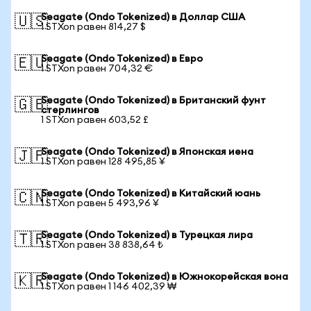
Seagate (Ondo Tokenized) в Доллар США
🇺🇸
1 STXon равен 814,27 $
Seagate (Ondo Tokenized) в Евро
🇪🇺
1 STXon равен 704,32 €
Seagate (Ondo Tokenized) в Британский фунт
🇬🇧
стерлингов
1 STXon равен 603,52 £
Seagate (Ondo Tokenized) в Японская иена
🇯🇵
1 STXon равен 128 495,85 ¥
Seagate (Ondo Tokenized) в Китайский юань
🇨🇳
1 STXon равен 5 493,96 ¥
Seagate (Ondo Tokenized) в Турецкая лира
🇹🇷
1 STXon равен 38 838,64 ₺
Seagate (Ondo Tokenized) в Южнокорейская вона
🇰🇷
1 STXon равен 1 146 402,39 ₩