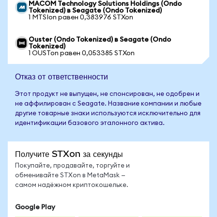
MACOM Technology Solutions Holdings (Ondo
Tokenized) в Seagate (Ondo Tokenized)
1 MTSIon равен 0,383976 STXon
Ouster (Ondo Tokenized) в Seagate (Ondo
Tokenized)
1 OUSTon равен 0,053385 STXon
Отказ от ответственности
Этот продукт не выпущен, не спонсирован, не одобрен и
не аффилирован с Seagate. Название компании и любые
другие товарные знаки используются исключительно для
идентификации базового эталонного актива.
Получите STXon за секунды
Покупайте, продавайте, торгуйте и
обменивайте STXon в MetaMask —
самом надёжном криптокошельке.
Google Play