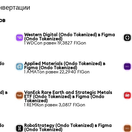
нвертации
ов
Western Digital (Ondo Tokenized) в Figma
(Ondo Tokenized)
1 WDCon равен 19,3827 FIGon
do
Applied Materials (Ondo Tokenized) в
Figma (Ondo Tokenized)
1 AMATon равен 22,2940 FIGon
d) в
VanEck Rare Earth and Strategic Metals
ETF (Ondo Tokenized) в Figma (Ondo
Tokenized)
1 REMXon равен 3,0817 FIGon
do
RoboStrategy (Ondo Tokenized) в Figma
(Ondo Tokenized)