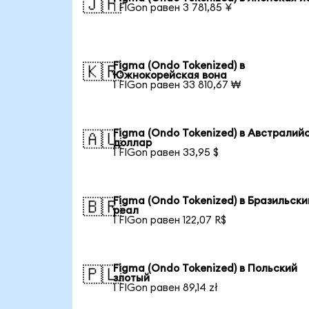
🇯🇵
1 FIGon равен 3 781,85 ¥
Figma (Ondo Tokenized) в
🇰🇷
Южнокорейская вона
1 FIGon равен 33 810,67 ₩
Figma (Ondo Tokenized) в Австралий
🇦🇺
доллар
1 FIGon равен 33,95 $
Figma (Ondo Tokenized) в Бразильски
🇧🇷
реал
1 FIGon равен 122,07 R$
Figma (Ondo Tokenized) в Польский
🇵🇱
злотый
1 FIGon равен 89,14 zł