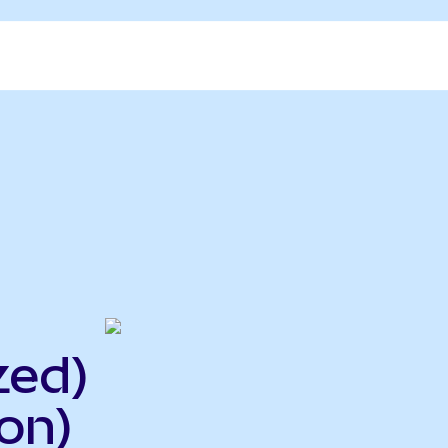
zed)
on)