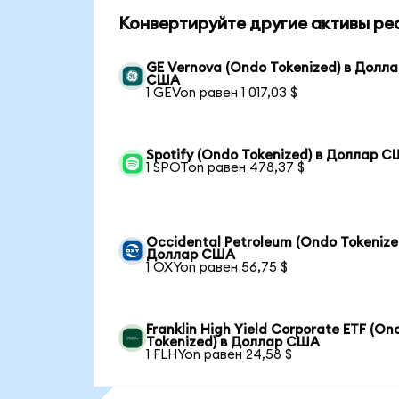
Конвертируйте другие активы ре
GE Vernova (Ondo Tokenized) в Долл
США
1 GEVon равен 1 017,03 $
Spotify (Ondo Tokenized) в Доллар 
1 SPOTon равен 478,37 $
Occidental Petroleum (Ondo Tokenize
Доллар США
1 OXYon равен 56,75 $
Franklin High Yield Corporate ETF (On
Tokenized) в Доллар США
1 FLHYon равен 24,58 $