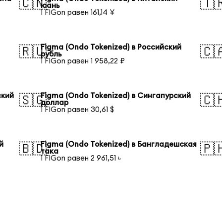
🇨🇳
🇹
юань
1 FIGon равен 161,14 ¥
Figma (Ondo Tokenized) в Российский
🇷🇺
🇨
рубль
1 FIGon равен 1 958,22 ₽
ский
Figma (Ondo Tokenized) в Сингапурский
🇸🇬
🇨
доллар
1 FIGon равен 30,61 $
й
Figma (Ondo Tokenized) в Бангладешская
🇧🇩
🇵
така
1 FIGon равен 2 961,51 ৳