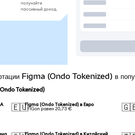
получайте
пассивный доход.
вертации Figma (Ondo Tokenized) в поп
Ondo Tokenized)
ША
Figma (Ondo Tokenized) в Евро
🇪🇺
🇬
1 FIGon равен 20,73 €
ена
Figma (Ondo Tokenized) в Китайский