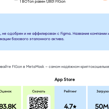
1 BOTon равен 1,1801 FIGon
, не одобрен и не аффилирован с Figma. Название компании 
кации базового эталонного актива.
ивайте FIGon в MetaMask — самом надёжном криптокошельке
App Store
Оценок
Скачать
Рейтинг
Загрузо
83.8K
4.7
50M