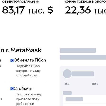
ОБЪЕМ ТОРГОВЛИ
(24 Ч)
СУММА ТОКЕНОВ В ОБОРО
83,17 тыс. $
22,36 ты
Gon в MetaMask
Торговать
n
Обменять FIGon
n
Торгуйте FIGon
внутри и между
блокчейнами.
15м
30м
Стейкинг
Заставьте вашу
ом
криптовалюту
работать и