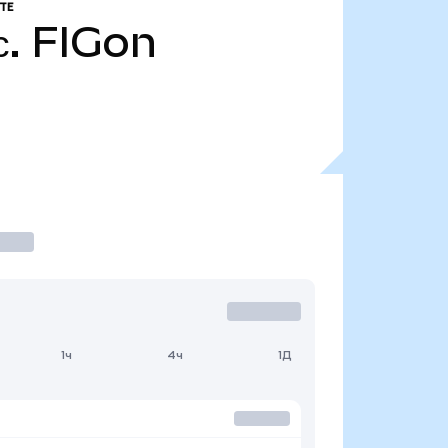
ТЕ
с.
FIGon
1ч
4ч
1Д