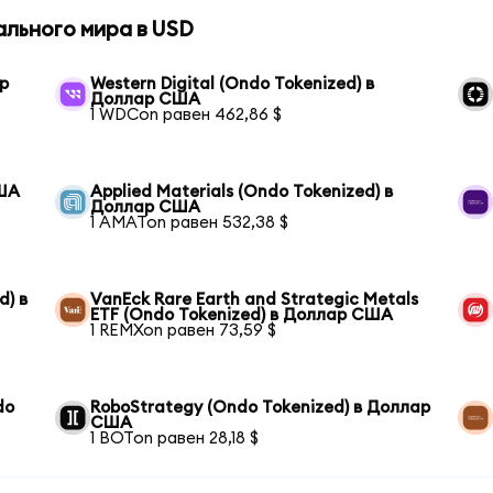
ального мира в USD
ар
Western Digital (Ondo Tokenized) в
Доллар США
1 WDCon равен 462,86 $
США
Applied Materials (Ondo Tokenized) в
Доллар США
1 AMATon равен 532,38 $
d) в
VanEck Rare Earth and Strategic Metals
ETF (Ondo Tokenized) в Доллар США
1 REMXon равен 73,59 $
do
RoboStrategy (Ondo Tokenized) в Доллар
США
1 BOTon равен 28,18 $