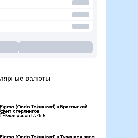
улярные валюты
Figma (Ondo Tokenized) в Британский

фунт стерлингов
1 FIGon равен 17,75 £
Figma (Ondo Tokenized) в Турецкая лира