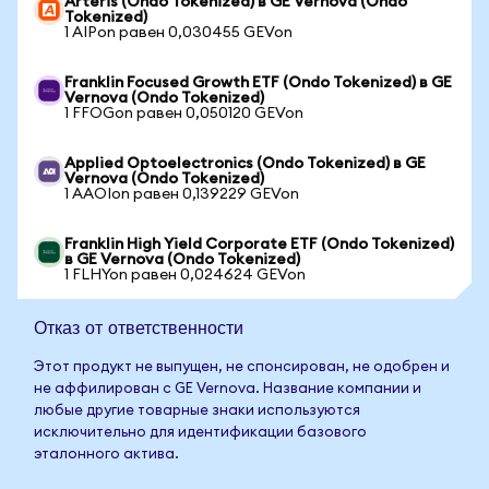
Arteris (Ondo Tokenized) в GE Vernova (Ondo
Tokenized)
1 AIPon равен 0,030455 GEVon
Franklin Focused Growth ETF (Ondo Tokenized) в GE
Vernova (Ondo Tokenized)
1 FFOGon равен 0,050120 GEVon
Applied Optoelectronics (Ondo Tokenized) в GE
Vernova (Ondo Tokenized)
1 AAOIon равен 0,139229 GEVon
Franklin High Yield Corporate ETF (Ondo Tokenized)
в GE Vernova (Ondo Tokenized)
1 FLHYon равен 0,024624 GEVon
Отказ от ответственности
Этот продукт не выпущен, не спонсирован, не одобрен и
не аффилирован с GE Vernova. Название компании и
любые другие товарные знаки используются
исключительно для идентификации базового
эталонного актива.