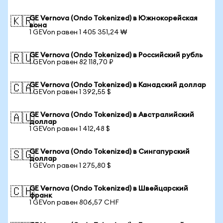
GE Vernova (Ondo Tokenized) в Южнокорейская
🇰🇷
вона
1 GEVon равен 1 405 351,24 ₩
GE Vernova (Ondo Tokenized) в Российский рубль
🇷🇺
1 GEVon равен 82 118,70 ₽
GE Vernova (Ondo Tokenized) в Канадский доллар
🇨🇦
1 GEVon равен 1 392,55 $
GE Vernova (Ondo Tokenized) в Австралийский
🇦🇺
доллар
1 GEVon равен 1 412,48 $
GE Vernova (Ondo Tokenized) в Сингапурский
🇸🇬
доллар
1 GEVon равен 1 275,80 $
GE Vernova (Ondo Tokenized) в Швейцарский
🇨🇭
франк
1 GEVon равен 806,57 CHF