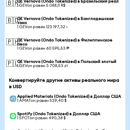
GE Vernova (Ondo Tokenized) в Бразильский реал
🇧🇷
1 GEVon равен 5 088,11 R$
GE Vernova (Ondo Tokenized) в Бангладешская
🇧🇩
така
1 GEVon равен 123 197,32 ৳
GE Vernova (Ondo Tokenized) в Филиппинское
🇵🇭
песо
1 GEVon равен 60 595,53 ₱
GE Vernova (Ondo Tokenized) в Польский злотый
🇵🇱
1 GEVon равен 3 708,53 zł
Конвертируйте другие активы реального мира
в USD
Applied Materials (Ondo Tokenized) в Доллар США
1 AMATon равен 539,40 $
Spotify (Ondo Tokenized) в Доллар США
1 SPOTon равен 490,38 $