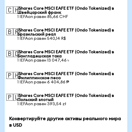
iShares Core MSCI EAFE ETF (Ondo Tokenized) в
🇨🇭
Швейцарский франк
1 IEFAon равен 85,66 CHF
iShares Core MSCI EAFE ETF (Ondo Tokenized) в
🇧🇷
Бразильский реал
1 IEFAon равен 540,14 R$
iShares Core MSCI EAFE ETF (Ondo Tokenized) в
🇧🇩
Бангладешская така
1 IEFAon равен 13 047,46 ৳
iShares Core MSCI EAFE ETF (Ondo Tokenized) в
🇵🇭
Филиппинское песо
1 IEFAon равен 6 404,86 ₱
iShares Core MSCI EAFE ETF (Ondo Tokenized) в
🇵🇱
Польский злотый
1 IEFAon равен 393,54 zł
Конвертируйте другие активы реального мира
в USD