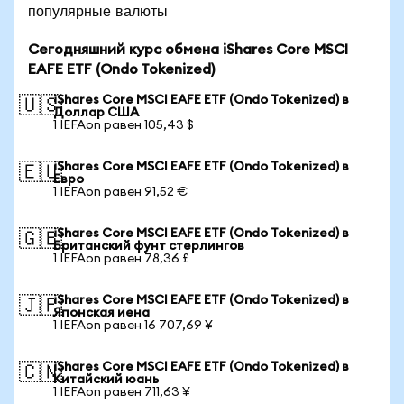
популярные валюты
Сегодняшний курс обмена iShares Core MSCI
EAFE ETF (Ondo Tokenized)
iShares Core MSCI EAFE ETF (Ondo Tokenized) в
🇺🇸
Доллар США
1 IEFAon равен 105,43 $
iShares Core MSCI EAFE ETF (Ondo Tokenized) в
🇪🇺
Евро
1 IEFAon равен 91,52 €
iShares Core MSCI EAFE ETF (Ondo Tokenized) в
🇬🇧
Британский фунт стерлингов
1 IEFAon равен 78,36 £
iShares Core MSCI EAFE ETF (Ondo Tokenized) в
🇯🇵
Японская иена
1 IEFAon равен 16 707,69 ¥
iShares Core MSCI EAFE ETF (Ondo Tokenized) в
🇨🇳
Китайский юань
1 IEFAon равен 711,63 ¥