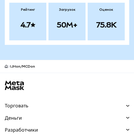
Рейтинг
Загрузок
Оценок
4.7
50M+
75.8K
IJHon/MCDon
Нижний колонтитул сайта MetaMask
Торговать
Торговля
Деньги
Swaps
Покупайте
Разработчики
Прогнозы
НОВИНКА