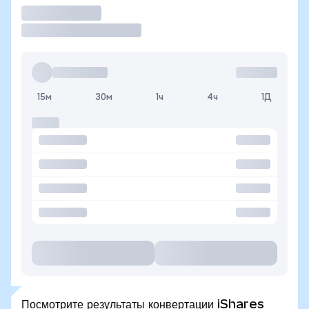
Торговать
15м
30м
1ч
4ч
1Д
Посмотрите результаты конвертации iShares