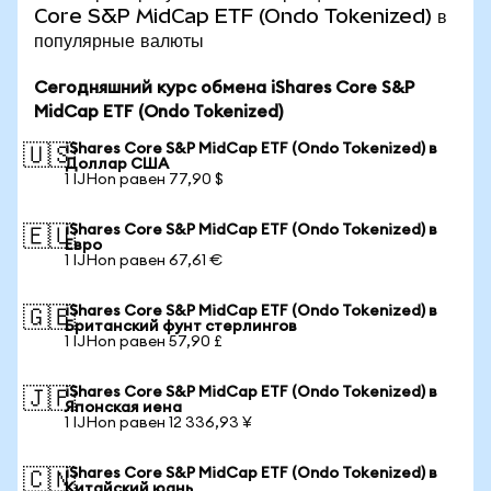
Core S&P MidCap ETF (Ondo Tokenized) в
популярные валюты
Сегодняшний курс обмена iShares Core S&P
MidCap ETF (Ondo Tokenized)
iShares Core S&P MidCap ETF (Ondo Tokenized) в
🇺🇸
Доллар США
1 IJHon равен 77,90 $
iShares Core S&P MidCap ETF (Ondo Tokenized) в
🇪🇺
Евро
1 IJHon равен 67,61 €
iShares Core S&P MidCap ETF (Ondo Tokenized) в
🇬🇧
Британский фунт стерлингов
1 IJHon равен 57,90 £
iShares Core S&P MidCap ETF (Ondo Tokenized) в
🇯🇵
Японская иена
1 IJHon равен 12 336,93 ¥
iShares Core S&P MidCap ETF (Ondo Tokenized) в
🇨🇳
Китайский юань