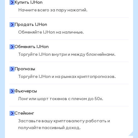
Купить IJHon
Начните всего за пару нажатий.
Продать IJHon
Обменяйте IJHon на наличные.
Обменять IJHon
Торгуйте IJHon внутри и между блокчейнами.
Прогнозы
Торгуйте IJHon и на рынках криптопрогнозов.
Фьючерсы
Лонг или шорт токенов с плечом до 50x.
Стейкинг
Заставьте вашу криптовалюту работать и
получайте пассивный доход.