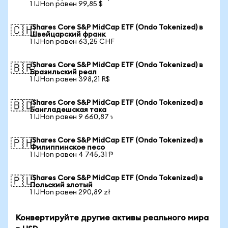
1 IJHon равен 99,85 $
iShares Core S&P MidCap ETF (Ondo Tokenized) в
🇨🇭
Швейцарский франк
1 IJHon равен 63,25 CHF
iShares Core S&P MidCap ETF (Ondo Tokenized) в
🇧🇷
Бразильский реал
1 IJHon равен 398,21 R$
iShares Core S&P MidCap ETF (Ondo Tokenized) в
🇧🇩
Бангладешская така
1 IJHon равен 9 660,87 ৳
iShares Core S&P MidCap ETF (Ondo Tokenized) в
🇵🇭
Филиппинское песо
1 IJHon равен 4 745,31 ₱
iShares Core S&P MidCap ETF (Ondo Tokenized) в
🇵🇱
Польский злотый
1 IJHon равен 290,89 zł
Конвертируйте другие активы реального мира