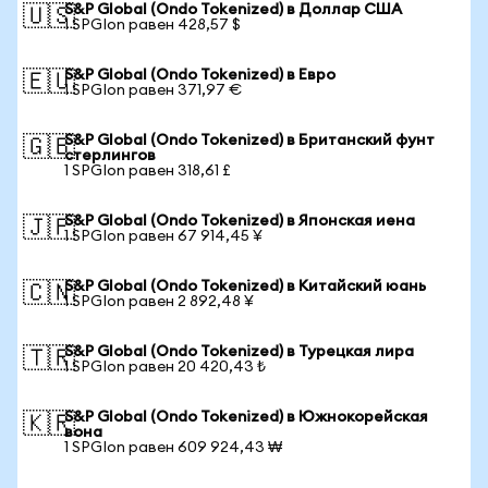
S&P Global (Ondo Tokenized) в Доллар США
🇺🇸
1 SPGIon равен 428,57 $
S&P Global (Ondo Tokenized) в Евро
🇪🇺
1 SPGIon равен 371,97 €
S&P Global (Ondo Tokenized) в Британский фунт
🇬🇧
стерлингов
1 SPGIon равен 318,61 £
S&P Global (Ondo Tokenized) в Японская иена
🇯🇵
1 SPGIon равен 67 914,45 ¥
S&P Global (Ondo Tokenized) в Китайский юань
🇨🇳
1 SPGIon равен 2 892,48 ¥
S&P Global (Ondo Tokenized) в Турецкая лира
🇹🇷
1 SPGIon равен 20 420,43 ₺
S&P Global (Ondo Tokenized) в Южнокорейская
🇰🇷
вона
1 SPGIon равен 609 924,43 ₩