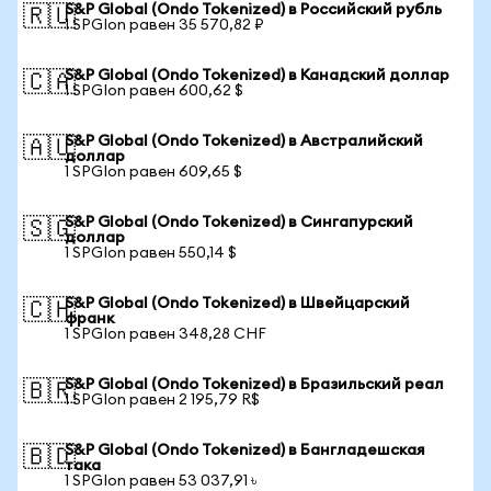
S&P Global (Ondo Tokenized) в Российский рубль
🇷🇺
1 SPGIon равен 35 570,82 ₽
S&P Global (Ondo Tokenized) в Канадский доллар
🇨🇦
1 SPGIon равен 600,62 $
S&P Global (Ondo Tokenized) в Австралийский
🇦🇺
доллар
1 SPGIon равен 609,65 $
S&P Global (Ondo Tokenized) в Сингапурский
🇸🇬
доллар
1 SPGIon равен 550,14 $
S&P Global (Ondo Tokenized) в Швейцарский
🇨🇭
франк
1 SPGIon равен 348,28 CHF
S&P Global (Ondo Tokenized) в Бразильский реал
🇧🇷
1 SPGIon равен 2 195,79 R$
S&P Global (Ondo Tokenized) в Бангладешская
🇧🇩
така
1 SPGIon равен 53 037,91 ৳