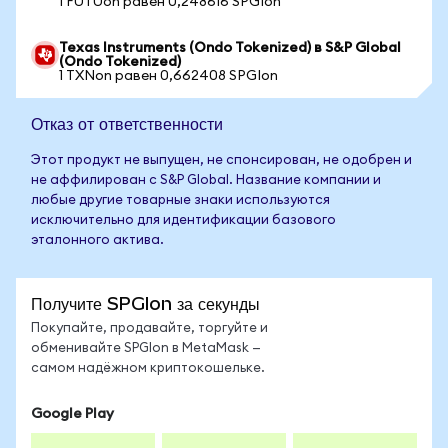
1 FUTUon равен 0,248616 SPGIon
Texas Instruments (Ondo Tokenized) в S&P Global
(Ondo Tokenized)
1 TXNon равен 0,662408 SPGIon
Отказ от ответственности
Этот продукт не выпущен, не спонсирован, не одобрен и
не аффилирован с S&P Global. Название компании и
любые другие товарные знаки используются
исключительно для идентификации базового
эталонного актива.
Получите SPGIon за секунды
Покупайте, продавайте, торгуйте и
обменивайте SPGIon в MetaMask —
самом надёжном криптокошельке.
Google Play