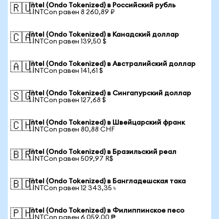
Intel (Ondo Tokenized) в Российский рубль
🇷🇺
1 INTCon равен 8 260,89 ₽
Intel (Ondo Tokenized) в Канадский доллар
🇨🇦
1 INTCon равен 139,50 $
Intel (Ondo Tokenized) в Австралийский доллар
🇦🇺
1 INTCon равен 141,61 $
Intel (Ondo Tokenized) в Сингапурский доллар
🇸🇬
1 INTCon равен 127,68 $
Intel (Ondo Tokenized) в Швейцарский франк
🇨🇭
1 INTCon равен 80,88 CHF
Intel (Ondo Tokenized) в Бразильский реал
🇧🇷
1 INTCon равен 509,97 R$
Intel (Ondo Tokenized) в Бангладешская така
🇧🇩
1 INTCon равен 12 343,35 ৳
Intel (Ondo Tokenized) в Филиппинское песо
🇵🇭
1 INTCon равен 6 059,00 ₱