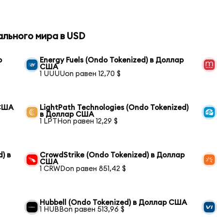
ального мира в USD
р
Energy Fuels (Ondo Tokenized) в Доллар
США
1 UUUUon равен 12,70 $
 США
LightPath Technologies (Ondo Tokenized)
в Доллар США
1 LPTHon равен 12,29 $
) в
CrowdStrike (Ondo Tokenized) в Доллар
США
1 CRWDon равен 851,42 $
Hubbell (Ondo Tokenized) в Доллар США
1 HUBBon равен 513,96 $