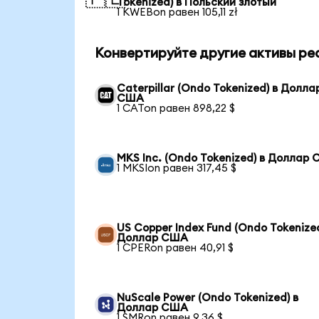
Tokenized) в Польский злотый
1 KWEBon равен 105,11 zł
Конвертируйте другие активы ре
Caterpillar (Ondo Tokenized) в Долла
США
1 CATon равен 898,22 $
MKS Inc. (Ondo Tokenized) в Доллар
1 MKSIon равен 317,45 $
US Copper Index Fund (Ondo Tokenized
Доллар США
1 CPERon равен 40,91 $
NuScale Power (Ondo Tokenized) в
Доллар США
1 SMRon равен 9,36 $