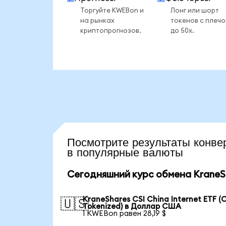
Торгуйте KWEBon и
Лонг или шорт
на рынках
токенов с плеч
криптопрогнозов.
до 50x.
Посмотрите результаты кон
в популярные валюты
Сегодняшний курс обмена KraneSha
KraneShares CSI China Internet ETF (
🇺🇸
Tokenized) в Доллар США
1 KWEBon равен 28,19 $