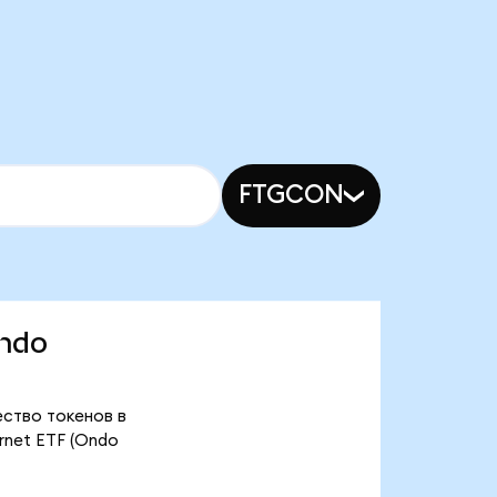
FTGCON
Ondo
ество токенов в
rnet ETF (Ondo