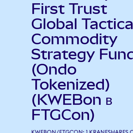
First Trust
Global Tactica
Commodity
Strategy Fun
(Ondo
Tokenized)
(KWEBon в
FTGCon)
KWEBON/FTGCON: 1 KRANESHARES C