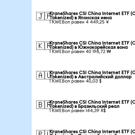
KraneShares CSI China Internet ETF (
🇯🇵
Tokenized) в Японская иена
1 KWEBon равен 4 449,25 ¥
KraneShares CSI China Internet ETF (
🇰🇷
Tokenized) в Южнокорейская вона
1 KWEBon равен 40 198,72 ₩
KraneShares CSI China Internet ETF (
🇦🇺
Tokenized) в Австралийский доллар
1 KWEBon равен 40,03 $
KraneShares CSI China Internet ETF (
🇧🇷
Tokenized) в Бразильский реал
1 KWEBon равен 144,39 R$
KraneShares CSI China Internet ETF (
🇵🇱