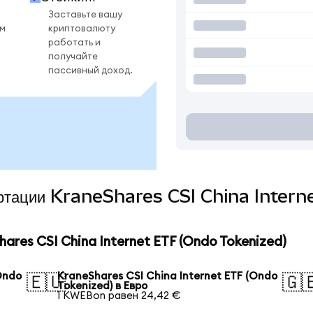
Заставьте вашу
ом
криптовалюту
работать и
получайте
пассивный доход.
вертации KraneShares CSI China Inter
res CSI China Internet ETF (Ondo Tokenized)
Ondo
KraneShares CSI China Internet ETF (Ondo
🇪🇺
🇬
Tokenized) в Евро
1 KWEBon равен 24,42 €