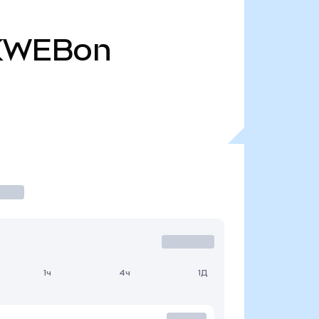
KWEBon
1ч
4ч
1Д