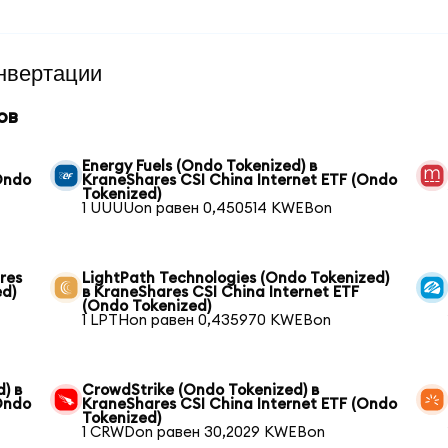
нвертации
ов
Energy Fuels (Ondo Tokenized) в
Ondo
KraneShares CSI China Internet ETF (Ondo
Tokenized)
1 UUUUon равен 0,450514 KWEBon
res
LightPath Technologies (Ondo Tokenized)
ed)
в KraneShares CSI China Internet ETF
(Ondo Tokenized)
1 LPTHon равен 0,435970 KWEBon
) в
CrowdStrike (Ondo Tokenized) в
Ondo
KraneShares CSI China Internet ETF (Ondo
Tokenized)
1 CRWDon равен 30,2029 KWEBon