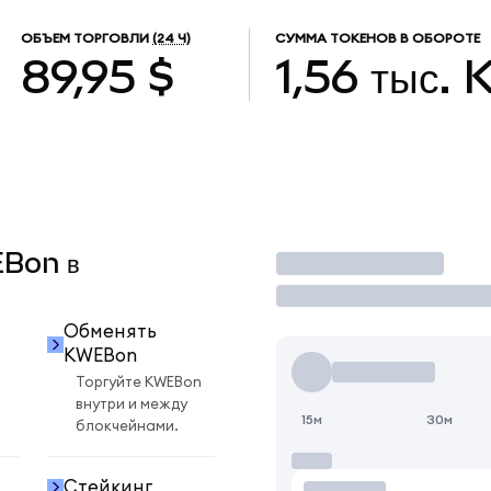
ОБЪЕМ ТОРГОВЛИ
(24 Ч)
СУММА ТОКЕНОВ В ОБОРОТЕ
89,95 $
1,56 тыс.
EBon в
Торговать
Обменять
KWEBon
Торгуйте KWEBon
внутри и между
15м
30м
блокчейнами.
Стейкинг