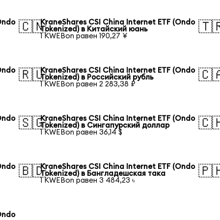
Ondo
KraneShares CSI China Internet ETF (Ondo
🇨🇳
🇹
Tokenized) в Китайский юань
1 KWEBon равен 190,27 ¥
Ondo
KraneShares CSI China Internet ETF (Ondo
🇷🇺
🇨
Tokenized) в Российский рубль
1 KWEBon равен 2 283,38 ₽
Ondo
KraneShares CSI China Internet ETF (Ondo
🇸🇬
🇨
Tokenized) в Сингапурский доллар
1 KWEBon равен 36,14 $
Ondo
KraneShares CSI China Internet ETF (Ondo
🇧🇩
🇵
Tokenized) в Бангладешская така
1 KWEBon равен 3 484,23 ৳
Ondo