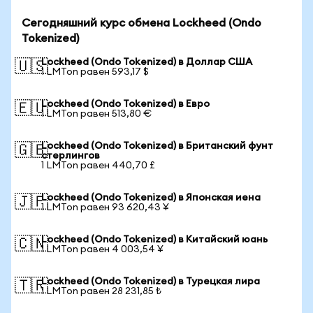
Сегодняшний курс обмена Lockheed (Ondo
Tokenized)
Lockheed (Ondo Tokenized) в Доллар США
🇺🇸
1 LMTon равен 593,17 $
Lockheed (Ondo Tokenized) в Евро
🇪🇺
1 LMTon равен 513,80 €
Lockheed (Ondo Tokenized) в Британский фунт
🇬🇧
стерлингов
1 LMTon равен 440,70 £
Lockheed (Ondo Tokenized) в Японская иена
🇯🇵
1 LMTon равен 93 620,43 ¥
Lockheed (Ondo Tokenized) в Китайский юань
🇨🇳
1 LMTon равен 4 003,54 ¥
Lockheed (Ondo Tokenized) в Турецкая лира
🇹🇷
1 LMTon равен 28 231,85 ₺