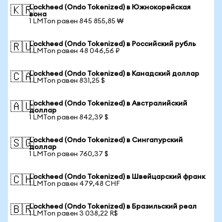
Lockheed (Ondo Tokenized) в Южнокорейская
🇰🇷
вона
1 LMTon равен 845 855,85 ₩
Lockheed (Ondo Tokenized) в Российский рубль
🇷🇺
1 LMTon равен 48 046,56 ₽
Lockheed (Ondo Tokenized) в Канадский доллар
🇨🇦
1 LMTon равен 831,25 $
Lockheed (Ondo Tokenized) в Австралийский
🇦🇺
доллар
1 LMTon равен 842,39 $
Lockheed (Ondo Tokenized) в Сингапурский
🇸🇬
доллар
1 LMTon равен 760,37 $
Lockheed (Ondo Tokenized) в Швейцарский франк
🇨🇭
1 LMTon равен 479,48 CHF
Lockheed (Ondo Tokenized) в Бразильский реал
🇧🇷
1 LMTon равен 3 038,22 R$