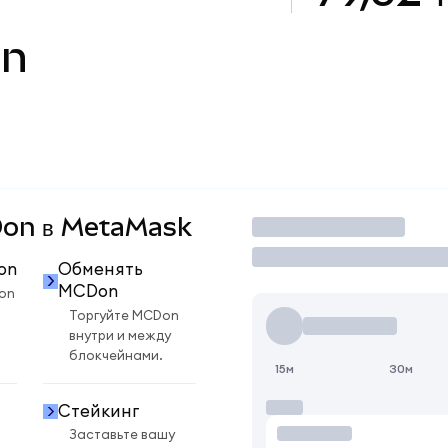
n
CDon в MetaMask
Торговать
on
Обменять
MCDon
on
Торгуйте MCDon
внутри и между
блокчейнами.
15м
30м
Стейкинг
Заставьте вашу