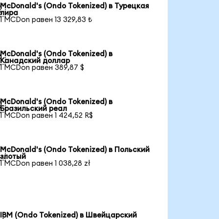
McDonald's (Ondo Tokenized) в Турецкая

лира
1 MCDon равен 13 329,83 ₺
McDonald's (Ondo Tokenized) в

Канадский доллар
1 MCDon равен 389,87 $
McDonald's (Ondo Tokenized) в

Бразильский реал
1 MCDon равен 1 424,52 R$
McDonald's (Ondo Tokenized) в Польский

злотый
1 MCDon равен 1 038,28 zł
IBM (Ondo Tokenized) в Швейцарский