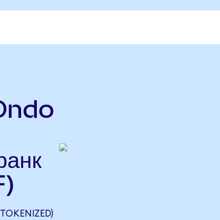
Ondo
ранк
F)
TOKENIZED)