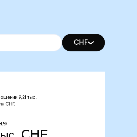
CHF
ащении 9,21 тыс.
лн CHF.
4 Ч)
тыс. CHF