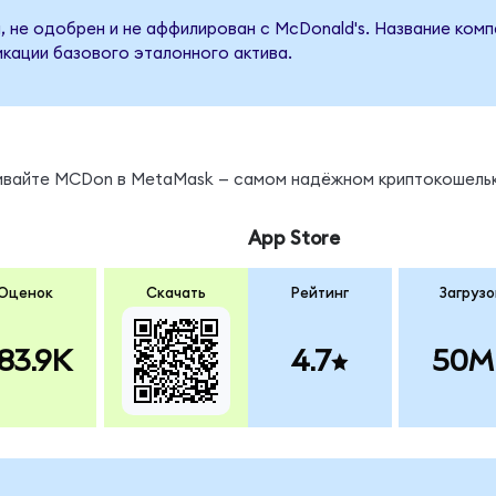
, не одобрен и не аффилирован с McDonald's. Название комп
кации базового эталонного актива.
ы
нивайте MCDon в MetaMask — самом надёжном криптокошельк
App Store
Оценок
Скачать
Рейтинг
Загрузо
83.9K
4.7
50M