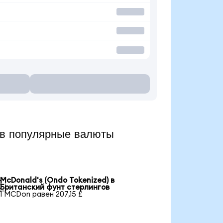
в популярные валюты
McDonald's (Ondo Tokenized) в

Британский фунт стерлингов
1 MCDon равен 207,15 £