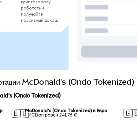
ом
криптовалюту
работать и
получайте
пассивный доход.
вертации McDonald's (Ondo Tokenized) 
d's (Ondo Tokenized)
ар
McDonald's (Ondo Tokenized) в Евро
🇪🇺
🇬
1 MCDon равен 241,76 €