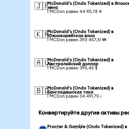
McDonald's (Ondo Tokenized) в Японс
🇯🇵
иена
1 MCDon равен 44 101,78 ¥
McDonald's (Ondo Tokenized) в
🇰🇷
Южнокорейская вона
1 MCDon равен 393 457,51 ₩
McDonald's (Ondo Tokenized) в
🇦🇺
Австралийский доллар
1 MCDon равен 395,45 $
McDonald's (Ondo Tokenized) в
🇧🇩
Бангладешская така
1 MCDon равен 34 491,70 ৳
Конвертируйте другие активы ре
Procter & Gamble (Ondo Tokenized) в