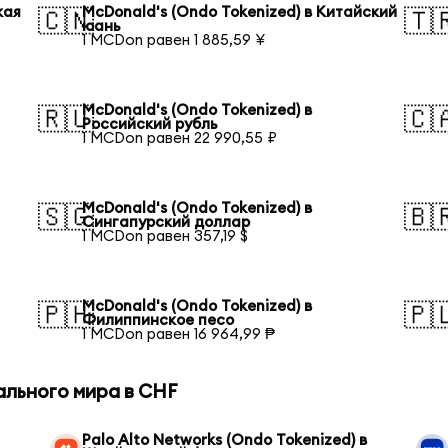
кая
McDonald's (Ondo Tokenized) в Китайский
🇨🇳
🇹
юань
1 MCDon равен 1 885,59 ¥
McDonald's (Ondo Tokenized) в
🇷🇺
🇨
Российский рубль
1 MCDon равен 22 990,55 ₽
McDonald's (Ondo Tokenized) в
🇸🇬
🇧
Сингапурский доллар
1 MCDon равен 357,19 $
McDonald's (Ondo Tokenized) в
🇵🇭
🇵
Филиппинское песо
1 MCDon равен 16 964,99 ₱
ального мира в CHF
Palo Alto Networks (Ondo Tokenized) в