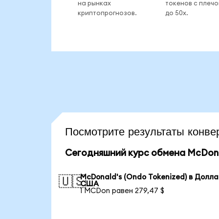
на рынках
токенов с плеч
криптопрогнозов.
до 50x.
Посмотрите результаты кон
Сегодняшний курс обмена McDonal
McDonald's (Ondo Tokenized) в Долл
🇺🇸
США
1 MCDon равен 279,47 $