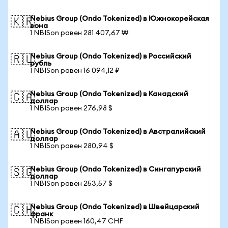
Nebius Group (Ondo Tokenized) в Южнокорейская
🇰🇷
вона
1 NBISon равен 281 407,67 ₩
Nebius Group (Ondo Tokenized) в Российский
🇷🇺
рубль
1 NBISon равен 16 094,12 ₽
Nebius Group (Ondo Tokenized) в Канадский
🇨🇦
доллар
1 NBISon равен 276,98 $
Nebius Group (Ondo Tokenized) в Австралийский
🇦🇺
доллар
1 NBISon равен 280,94 $
Nebius Group (Ondo Tokenized) в Сингапурский
🇸🇬
доллар
1 NBISon равен 253,57 $
Nebius Group (Ondo Tokenized) в Швейцарский
🇨🇭
франк
1 NBISon равен 160,47 CHF