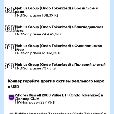
Nebius Group (Ondo Tokenized) в Бразильский
🇧🇷
реал
1 NBISon равен 1 011,39 R$
Nebius Group (Ondo Tokenized) в Бангладешская
🇧🇩
така
1 NBISon равен 24 445,28 ৳
Nebius Group (Ondo Tokenized) в Филиппинское
🇵🇭
песо
1 NBISon равен 12 008,25 ₱
Nebius Group (Ondo Tokenized) в Польский злотый
🇵🇱
1 NBISon равен 737,51 zł
Конвертируйте другие активы реального мира
в USD
iShares Russell 2000 Value ETF (Ondo Tokenized) в
Доллар США
1 IWNon равен 227,95 $