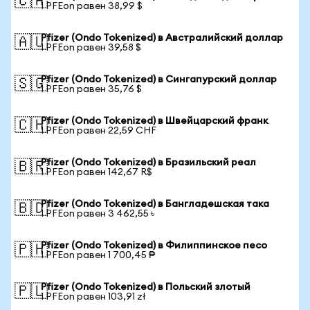
🇨🇦
1 PFEon равен 38,99 $
Pfizer (Ondo Tokenized) в Австралийский доллар
🇦🇺
1 PFEon равен 39,58 $
Pfizer (Ondo Tokenized) в Сингапурский доллар
🇸🇬
1 PFEon равен 35,76 $
Pfizer (Ondo Tokenized) в Швейцарский франк
🇨🇭
1 PFEon равен 22,59 CHF
Pfizer (Ondo Tokenized) в Бразильский реал
🇧🇷
1 PFEon равен 142,67 R$
Pfizer (Ondo Tokenized) в Бангладешская така
🇧🇩
1 PFEon равен 3 462,55 ৳
Pfizer (Ondo Tokenized) в Филиппинское песо
🇵🇭
1 PFEon равен 1 700,45 ₱
Pfizer (Ondo Tokenized) в Польский злотый
🇵🇱
1 PFEon равен 103,91 zł