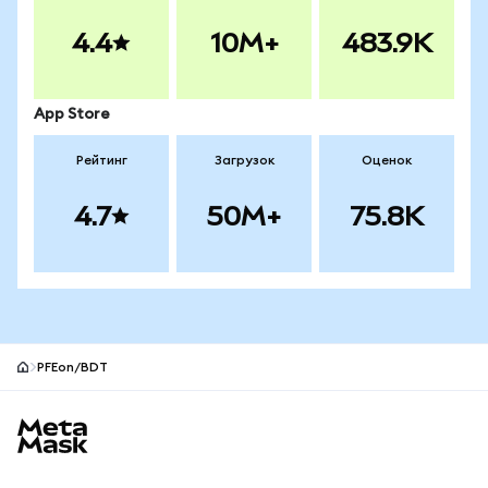
4.4
10M+
483.9K
App Store
Рейтинг
Загрузок
Оценок
4.7
50M+
75.8K
PFEon/BDT
Нижний колонтитул сайта MetaMask