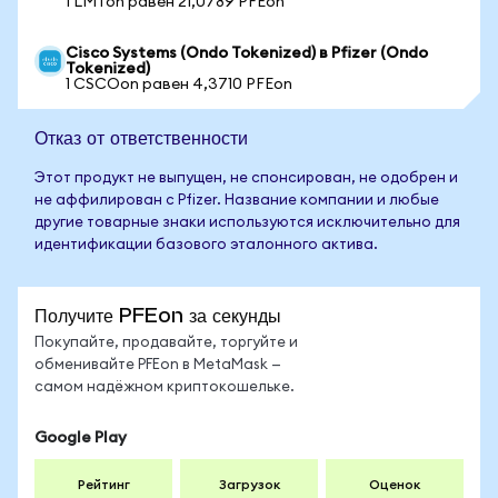
1 LMTon равен 21,0789 PFEon
Cisco Systems (Ondo Tokenized) в Pfizer (Ondo
Tokenized)
1 CSCOon равен 4,3710 PFEon
Отказ от ответственности
Этот продукт не выпущен, не спонсирован, не одобрен и
не аффилирован с Pfizer. Название компании и любые
другие товарные знаки используются исключительно для
идентификации базового эталонного актива.
Получите PFEon за секунды
Покупайте, продавайте, торгуйте и
обменивайте PFEon в MetaMask —
самом надёжном криптокошельке.
Google Play
Рейтинг
Загрузок
Оценок