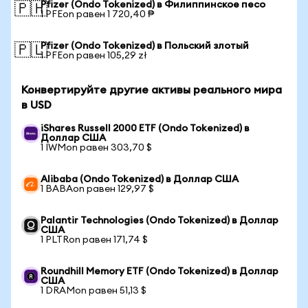
Pfizer (Ondo Tokenized) в Филиппинское песо
🇵🇭
1 PFEon равен 1 720,40 ₱
Pfizer (Ondo Tokenized) в Польский злотый
🇵🇱
1 PFEon равен 105,29 zł
Конвертируйте другие активы реального мира
в USD
iShares Russell 2000 ETF (Ondo Tokenized) в
Доллар США
1 IWMon равен 303,70 $
Alibaba (Ondo Tokenized) в Доллар США
1 BABAon равен 129,97 $
Palantir Technologies (Ondo Tokenized) в Доллар
США
1 PLTRon равен 171,74 $
Roundhill Memory ETF (Ondo Tokenized) в Доллар
США
1 DRAMon равен 51,13 $