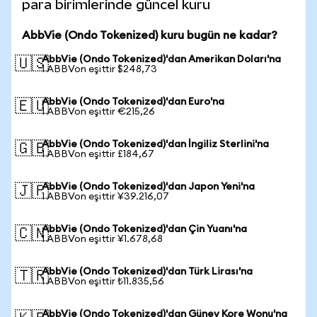
para birimlerinde güncel kuru
AbbVie (Ondo Tokenized) kuru bugün ne kadar?
AbbVie (Ondo Tokenized)'dan Amerikan Doları'na
🇺🇸
1 ABBVon eşittir $248,73
AbbVie (Ondo Tokenized)'dan Euro'na
🇪🇺
1 ABBVon eşittir €215,26
AbbVie (Ondo Tokenized)'dan İngiliz Sterlini'na
🇬🇧
1 ABBVon eşittir £184,67
AbbVie (Ondo Tokenized)'dan Japon Yeni'na
🇯🇵
1 ABBVon eşittir ¥39.216,07
AbbVie (Ondo Tokenized)'dan Çin Yuanı'na
🇨🇳
1 ABBVon eşittir ¥1.678,68
AbbVie (Ondo Tokenized)'dan Türk Lirası'na
🇹🇷
1 ABBVon eşittir ₺11.835,56
AbbVie (Ondo Tokenized)'dan Güney Kore Wonu'na