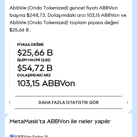
AbbVie (Ondo Tokenized) güncel fiyatı ABBVon
başına $248,73. Dolaşımdaki arzı 103,15 ABBVon ve
AbbVie (Ondo Tokenized) toplam piyasa değeri
$25,66 B .
PIYASA DEĞERI
$25,66 B
İŞLEM HACMI
(24S)
$54,72 B
DOLAŞIMDAKI ARZ
103,15
ABBVon
DAHA FAZLA İSTATİSTİK GÖR
DAHA FAZLA İSTATİSTİK GÖR
MetaMask'ta ABBVon ile neler yapılır