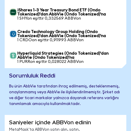
iShares 1-3 Year Treasury Bond ETF (Ondo
Tokenized)'dan AbbVie (Ondo Tokenized)'na
1 SHYon eşittir 0,332569 ABBVon
Credo Technology Group Holding (Ondo
Tokenized)'dan AbbVie (Ondo Tokenized)'na
1 CRDOon eşittir 0,911993 ABBVon
Hyperliquid Strategies (Ondo Tokenized)'dan
AbbVie (Ondo Tokenized)'na
1 PURRon eşittir 0,028022 ABBVon
Sorumluluk Reddi
Bu ürün AbbVie tarafından ihraç edilmemiş, desteklenmemiş,
onaylanmamış veya AbbVie ile ilişkilendirilmemiştir. Şirket adı
ve diğer ticari markalar yalnızca dayanak referans varlığını
tanımlamak amacıyla kullanılmaktadır.
Saniyeler içinde ABBVon edinin
MetaMask'ta ABBVon satın alın, satın,