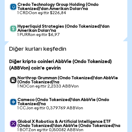
Credo Technology Group Holding (Ondo
Tokenized)'dan Amerikan Doları'na
1 CRDOon eşittir $226,84
Hyperliquid Strategies (Ondo Tokenized)'dan
Amerikan Doları'na
1 PURRon eşittir $6,97
Diğer kurları keşfedin
Diğer kripto coinleri AbbVie (Ondo Tokenized)
(ABBVon) coin'e çevirin
Northrop Grumman (Ondo Tokenized)'dan AbbVie
(Ondo Tokenized)'na
1 NOCon eşittir 2,2333 ABBVon
Cameco (Ondo Tokenized)'dan AbbVie (Ondo
Tokenized)'na
1 CCJon eşittir 0,379769 ABBVon
Global X Robotics & Artificial Intelligence ETF
(Ondo Tokenized)'dan AbbVie (Ondo Tokenized)'na
1 BOTZon eşittir 0,150082 ABBVon