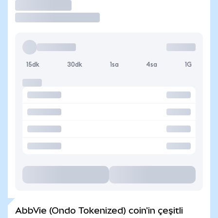
İşlem Yap
15dk
30dk
1sa
4sa
1G
AbbVie (Ondo Tokenized) coin'in çeşitli