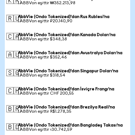
🇰🇷
1 ABBVon eşittir ₩352.213,98
AbbVie (Ondo Tokenized)'dan Rus Rublesi'na
🇷🇺
1 ABBVon eşittir ₽20.140,90
AbbVie (Ondo Tokenized)'dan Kanada Doları'na
🇨🇦
1 ABBVon eşittir $348,38
AbbVie (Ondo Tokenized)'dan Avustralya Doları'na
🇦🇺
1 ABBVon eşittir $352,46
AbbVie (Ondo Tokenized)'dan Singapur Doları'na
🇸🇬
1 ABBVon eşittir $318,54
AbbVie (Ondo Tokenized)'dan İsviçre Frangı'na
🇨🇭
1 ABBVon eşittir CHF 200,55
AbbVie (Ondo Tokenized)'dan Brezilya Reali'na
🇧🇷
1 ABBVon eşittir R$1.278,35
AbbVie (Ondo Tokenized)'dan Bangladeş Takası'na
🇧🇩
1 ABBVon eşittir ৳30.742,59