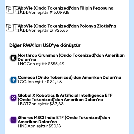
AbbVie (Ondo Tokenized)'dan Filipin Pezosu'na
🇵🇭
1 ABBVon eşittir ₱15.099,15
AbbVie (Ondo Tokenized)'dan Polonya Zlotisi'na
🇵🇱
1 ABBVon eşittir zł 925,85
Diğer RWA'ları USD'ye dönüştür
Northrop Grumman (Ondo Tokenized)'dan Amerikan
Doları'na
1 NOCon eşittir $555,49
Cameco (Ondo Tokenized)'dan Amerikan Doları'na
1 CCJon eşittir $94,46
Global X Robotics & Artificial Intelligence ETF
(Ondo Tokenized)'dan Amerikan Doları'na
1 BOTZon eşittir $37,33
iShares MSCI India ETF (Ondo Tokenized)'dan
Amerikan Doları'na
1 INDAon eşittir $50,13