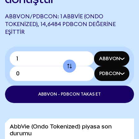
ABBVON/PDBCON: 1 ABBVIE (ONDO
TOKENIZED), 14,6484 PDBCON DEĞERINE
EŞITTIR
ABBVON
PDBCON
ABBVON - PDBCON TAKAS ET
AbbVie (Ondo Tokenized) piyasa son
durumu