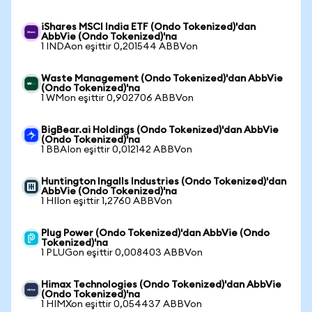
iShares MSCI India ETF (Ondo Tokenized)'dan
AbbVie (Ondo Tokenized)'na
1 INDAon eşittir 0,201544 ABBVon
Waste Management (Ondo Tokenized)'dan AbbVie
(Ondo Tokenized)'na
1 WMon eşittir 0,902706 ABBVon
BigBear.ai Holdings (Ondo Tokenized)'dan AbbVie
(Ondo Tokenized)'na
1 BBAIon eşittir 0,012142 ABBVon
Huntington Ingalls Industries (Ondo Tokenized)'dan
AbbVie (Ondo Tokenized)'na
1 HIIon eşittir 1,2760 ABBVon
Plug Power (Ondo Tokenized)'dan AbbVie (Ondo
Tokenized)'na
1 PLUGon eşittir 0,008403 ABBVon
Himax Technologies (Ondo Tokenized)'dan AbbVie
(Ondo Tokenized)'na
1 HIMXon eşittir 0,054437 ABBVon