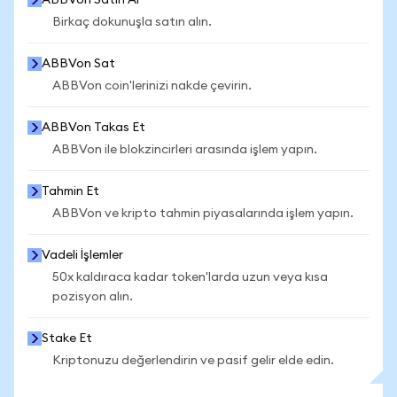
ABBVon Satın Al
Birkaç dokunuşla satın alın.
ABBVon Sat
ABBVon coin'lerinizi nakde çevirin.
ABBVon Takas Et
ABBVon ile blokzincirleri arasında işlem yapın.
Tahmin Et
ABBVon ve kripto tahmin piyasalarında işlem yapın.
Vadeli İşlemler
50x kaldıraca kadar token'larda uzun veya kısa
pozisyon alın.
Stake Et
Kriptonuzu değerlendirin ve pasif gelir elde edin.