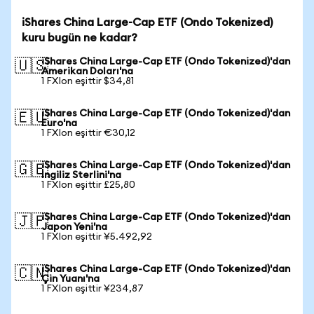
iShares China Large-Cap ETF (Ondo Tokenized)
kuru bugün ne kadar?
iShares China Large-Cap ETF (Ondo Tokenized)'dan
🇺🇸
Amerikan Doları'na
1 FXIon eşittir $34,81
iShares China Large-Cap ETF (Ondo Tokenized)'dan
🇪🇺
Euro'na
1 FXIon eşittir €30,12
iShares China Large-Cap ETF (Ondo Tokenized)'dan
🇬🇧
İngiliz Sterlini'na
1 FXIon eşittir £25,80
iShares China Large-Cap ETF (Ondo Tokenized)'dan
🇯🇵
Japon Yeni'na
1 FXIon eşittir ¥5.492,92
iShares China Large-Cap ETF (Ondo Tokenized)'dan
🇨🇳
Çin Yuanı'na
1 FXIon eşittir ¥234,87