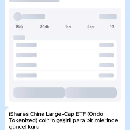
15dk
30dk
1sa
4sa
1G
iShares China Large-Cap ETF (Ondo
Tokenized) coin'in çeşitli para birimlerinde
güncel kuru