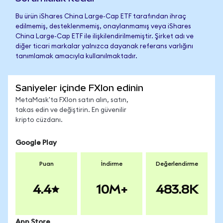
Bu ürün iShares China Large-Cap ETF tarafından ihraç
edilmemiş, desteklenmemiş, onaylanmamış veya iShares
China Large-Cap ETF ile ilişkilendirilmemiştir. Şirket adı ve
diğer ticari markalar yalnızca dayanak referans varlığını
tanımlamak amacıyla kullanılmaktadır.
Saniyeler içinde FXIon edinin
MetaMask'ta FXIon satın alın, satın,
takas edin ve değiştirin. En güvenilir
kripto cüzdanı.
Google Play
Puan
İndirme
Değerlendirme
4.4
10M+
483.8K
App Store