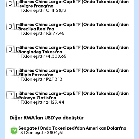
iShares China Large-Cap ETF (Ondo Tokenized)'dan
🇨🇭
İsviçre Frangı'na
1 FXIon eşittir CHF 28,13
iShares China Large-Cap ETF (Ondo Tokenized)'dan
🇧🇷
Brezilya Reali'na
1 FXIon eşittir R$177,45
iShares China Large-Cap ETF (Ondo Tokenized)'dan
🇧🇩
Bangladeş Takası'na
1 FXIon eşittir ৳4.308,65
iShares China Large-Cap ETF (Ondo Tokenized)'dan
🇵🇭
Filipin Pezosu'na
1 FXIon eşittir ₱2.113,13
iShares China Large-Cap ETF (Ondo Tokenized)'dan
🇵🇱
Polonya Zlotisi'na
1 FXIon eşittir zł 129,44
Diğer RWA'ları USD'ye dönüştür
Seagate (Ondo Tokenized)'dan Amerikan Doları'na
1 STXon eşittir $804,61