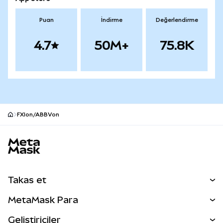
Puan
İndirme
Değerlendirme
4.7
50M+
75.8K
FXIon/ABBVon
MetaMask site alt bilgisi
Takas et
Takas İşlemleri
MetaMask Para
Tahmin Et
YENİ
Kripto Al
Geliştiriciler