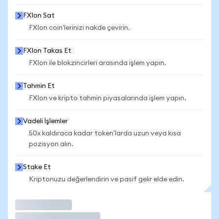
FXIon Sat
FXIon coin'lerinizi nakde çevirin.
FXIon Takas Et
FXIon ile blokzincirleri arasında işlem yapın.
Tahmin Et
FXIon ve kripto tahmin piyasalarında işlem yapın.
Vadeli İşlemler
50x kaldıraca kadar token'larda uzun veya kısa
pozisyon alın.
Stake Et
Kriptonuzu değerlendirin ve pasif gelir elde edin.
İşlem Yap