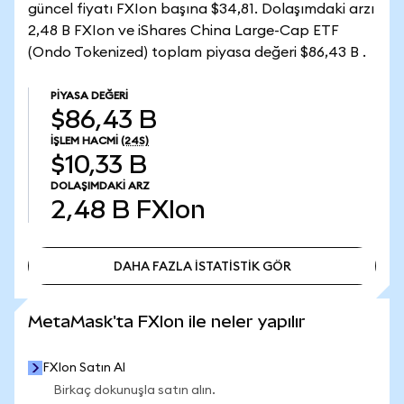
güncel fiyatı FXIon başına $34,81. Dolaşımdaki arzı
2,48 B FXIon ve iShares China Large-Cap ETF
(Ondo Tokenized) toplam piyasa değeri $86,43 B .
PIYASA DEĞERI
$86,43 B
İŞLEM HACMI
(24S)
$10,33 B
DOLAŞIMDAKI ARZ
2,48 B
FXIon
DAHA FAZLA İSTATİSTİK GÖR
DAHA FAZLA İSTATİSTİK GÖR
MetaMask'ta FXIon ile neler yapılır
FXIon Satın Al
Birkaç dokunuşla satın alın.