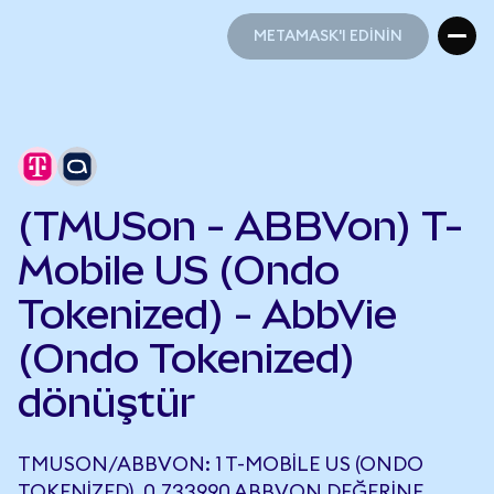
METAMASK'I EDİNİN
METAMASK'I EDİNİN
(TMUSon - ABBVon) T-
Mobile US (Ondo
Tokenized) - AbbVie
(Ondo Tokenized)
dönüştür
TMUSON/ABBVON: 1 T-MOBILE US (ONDO
TOKENIZED), 0,733990 ABBVON DEĞERINE