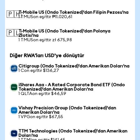
T-Mobile US (Ondo Tokenized)'dan Filipin Pezosu'na
🇵🇭
1 TMUSon eşittir ₱11.020,61
T-Mobile US (Ondo Tokenized)'dan Polonya
🇵🇱
Zlotisi'na
1 TMUSon eşittir zł 675,98
Diğer RWA'ları USD'ye dönüştür
Citigroup (Ondo Tokenized)'dan Amerikan Doları'na
1 Con eşittir $136,27
iShares Aaa - A Rated Corporate Bond ETF (Ondo
Tokenized)'dan Amerikan Doları'na
1 QLTAon eşittir $46,59
Vishay Precision Group (Ondo Tokenized)'dan
Amerikan Doları'na
1 VPGon eşittir $67,55
TTM Technologies (Ondo Tokenized)'dan Amerikan
Doları'na