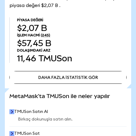
piyasa değeri $2,07 B .
PIYASA DEĞERI
$2,07 B
İŞLEM HACMI
(24S)
$57,45 B
DOLAŞIMDAKI ARZ
11,46
TMUSon
DAHA FAZLA İSTATİSTİK GÖR
DAHA FAZLA İSTATİSTİK GÖR
MetaMask'ta TMUSon ile neler yapılır
TMUSon Satın Al
Birkaç dokunuşla satın alın.
TMUSon Sat