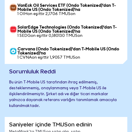
VanEck Oil Services ETF (Ondo Tokenized)'dan T-
Mobile US (Ondo Tokenized)'na
1 OIHon eşittir 2,1706 TMUSon
SolarEdge Technologies (Ondo Tokenized)'dan T-
Mobile US (Ondo Tokenized)'na
1 SEDGon eşittir 0,180130 TMUSon
Carvana (Ondo Tokenized)'dan T-Mobile US (Ondo
Tokenized)'na
1 CVNAon eşittir 1,9057 TMUSon
Sorumluluk Reddi
Bu ürün T-Mobile US tarafından ihraç edilmemiş,
desteklenmemiş, onaylanmamış veya T-Mobile US ile
ilişkilendirilmemiştir. Şirket adı ve diğer ticari markalar
yalnızca dayanak referans varlığını tanımlamak amacıyla
kullanılmaktadır.
Saniyeler içinde TMUSon edinin
MetaMask'ta TMUSon satın alın, satın,