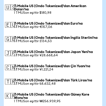
T-Mobile US (Ondo Tokenized)'dan Amerikan
🇺🇸
Doları'na
1 TMUSon eşittir $180,98
T-Mobile US (Ondo Tokenized)'dan Euro'na
🇪🇺
1 TMUSon eşittir €157,06
T-Mobile US (Ondo Tokenized)'dan İngiliz Sterlini'na
🇬🇧
1 TMUSon eşittir £134,53
T-Mobile US (Ondo Tokenized)'dan Japon Yeni'na
🇯🇵
1 TMUSon eşittir ¥28.668,64
T-Mobile US (Ondo Tokenized)'dan Çin Yuanı'na
🇨🇳
1 TMUSon eşittir ¥1.221,24
T-Mobile US (Ondo Tokenized)'dan Türk Lirası'na
🇹🇷
1 TMUSon eşittir ₺8.632,48
T-Mobile US (Ondo Tokenized)'dan Güney Kore
🇰🇷
Wonu'na
1 TMUSon eşittir ₩256.939,95