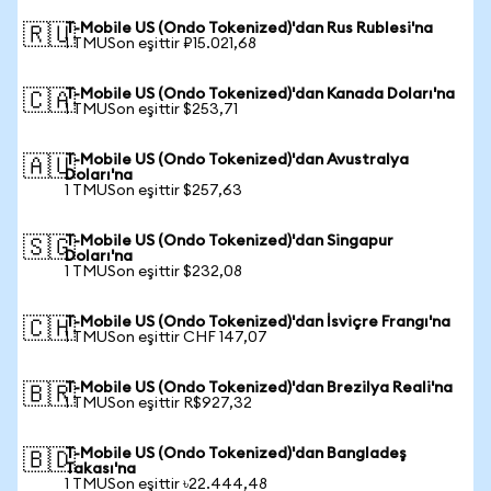
T-Mobile US (Ondo Tokenized)'dan Rus Rublesi'na
🇷🇺
1 TMUSon eşittir ₽15.021,68
T-Mobile US (Ondo Tokenized)'dan Kanada Doları'na
🇨🇦
1 TMUSon eşittir $253,71
T-Mobile US (Ondo Tokenized)'dan Avustralya
🇦🇺
Doları'na
1 TMUSon eşittir $257,63
T-Mobile US (Ondo Tokenized)'dan Singapur
🇸🇬
Doları'na
1 TMUSon eşittir $232,08
T-Mobile US (Ondo Tokenized)'dan İsviçre Frangı'na
🇨🇭
1 TMUSon eşittir CHF 147,07
T-Mobile US (Ondo Tokenized)'dan Brezilya Reali'na
🇧🇷
1 TMUSon eşittir R$927,32
T-Mobile US (Ondo Tokenized)'dan Bangladeş
🇧🇩
Takası'na
1 TMUSon eşittir ৳22.444,48