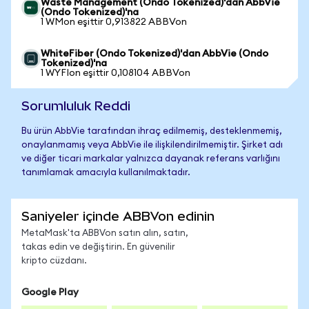
Waste Management (Ondo Tokenized)'dan AbbVie
(Ondo Tokenized)'na
1 WMon eşittir 0,913822 ABBVon
WhiteFiber (Ondo Tokenized)'dan AbbVie (Ondo
Tokenized)'na
1 WYFIon eşittir 0,108104 ABBVon
Sorumluluk Reddi
Bu ürün AbbVie tarafından ihraç edilmemiş, desteklenmemiş,
onaylanmamış veya AbbVie ile ilişkilendirilmemiştir. Şirket adı
ve diğer ticari markalar yalnızca dayanak referans varlığını
tanımlamak amacıyla kullanılmaktadır.
Saniyeler içinde ABBVon edinin
MetaMask'ta ABBVon satın alın, satın,
takas edin ve değiştirin. En güvenilir
kripto cüzdanı.
Google Play