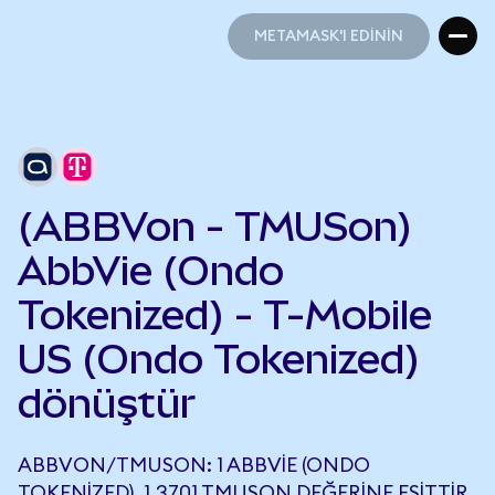
METAMASK'I EDİNİN
METAMASK'I EDİNİN
(ABBVon - TMUSon)
AbbVie (Ondo
Tokenized) - T-Mobile
US (Ondo Tokenized)
dönüştür
ABBVON/TMUSON: 1 ABBVIE (ONDO
TOKENIZED), 1,3701 TMUSON DEĞERINE EŞITTIR