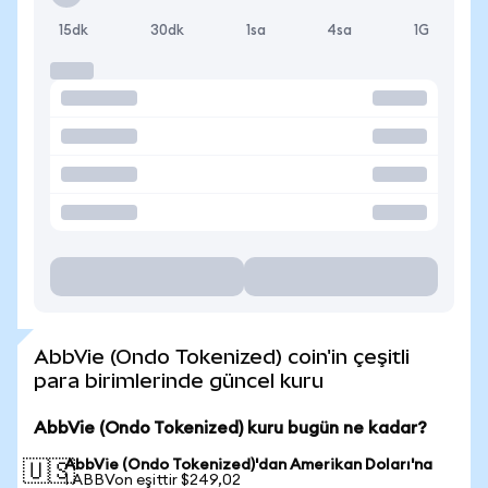
15dk
30dk
1sa
4sa
1G
AbbVie (Ondo Tokenized) coin'in çeşitli
para birimlerinde güncel kuru
AbbVie (Ondo Tokenized) kuru bugün ne kadar?
AbbVie (Ondo Tokenized)'dan Amerikan Doları'na
🇺🇸
1 ABBVon eşittir $249,02