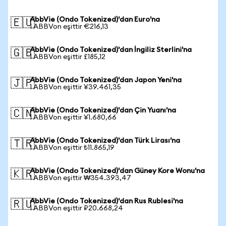
AbbVie (Ondo Tokenized)'dan Euro'na
🇪🇺
1 ABBVon eşittir €216,13
AbbVie (Ondo Tokenized)'dan İngiliz Sterlini'na
🇬🇧
1 ABBVon eşittir £185,12
AbbVie (Ondo Tokenized)'dan Japon Yeni'na
🇯🇵
1 ABBVon eşittir ¥39.461,35
AbbVie (Ondo Tokenized)'dan Çin Yuanı'na
🇨🇳
1 ABBVon eşittir ¥1.680,66
AbbVie (Ondo Tokenized)'dan Türk Lirası'na
🇹🇷
1 ABBVon eşittir ₺11.865,19
AbbVie (Ondo Tokenized)'dan Güney Kore Wonu'na
🇰🇷
1 ABBVon eşittir ₩354.393,47
AbbVie (Ondo Tokenized)'dan Rus Rublesi'na
🇷🇺
1 ABBVon eşittir ₽20.668,24