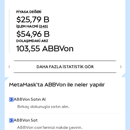
PIYASA DEĞERI
$25,79 B
İŞLEM HACMI
(24S)
$54,96 B
DOLAŞIMDAKI ARZ
103,55
ABBVon
DAHA FAZLA İSTATİSTİK GÖR
DAHA FAZLA İSTATİSTİK GÖR
MetaMask'ta ABBVon ile neler yapılır
ABBVon Satın Al
Birkaç dokunuşla satın alın.
ABBVon Sat
ABBVon coin'lerinizi nakde çevirin.