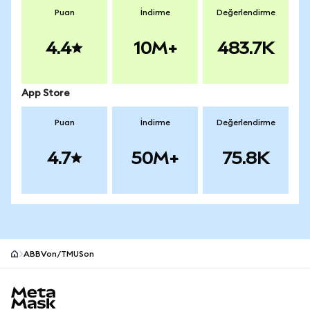
Puan
İndirme
Değerlendirme
4.4
10M+
483.7K
App Store
Puan
İndirme
Değerlendirme
4.7
50M+
75.8K
ABBVon/TMUSon
MetaMask site alt bilgisi