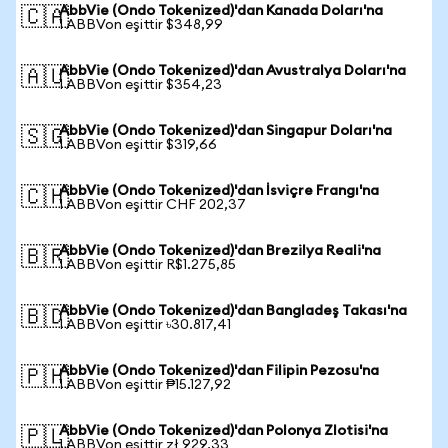
AbbVie (Ondo Tokenized)'dan Kanada Doları'na
🇨🇦
1 ABBVon eşittir $348,99
AbbVie (Ondo Tokenized)'dan Avustralya Doları'na
🇦🇺
1 ABBVon eşittir $354,23
AbbVie (Ondo Tokenized)'dan Singapur Doları'na
🇸🇬
1 ABBVon eşittir $319,66
AbbVie (Ondo Tokenized)'dan İsviçre Frangı'na
🇨🇭
1 ABBVon eşittir CHF 202,37
AbbVie (Ondo Tokenized)'dan Brezilya Reali'na
🇧🇷
1 ABBVon eşittir R$1.275,85
AbbVie (Ondo Tokenized)'dan Bangladeş Takası'na
🇧🇩
1 ABBVon eşittir ৳30.817,41
AbbVie (Ondo Tokenized)'dan Filipin Pezosu'na
🇵🇭
1 ABBVon eşittir ₱15.127,92
AbbVie (Ondo Tokenized)'dan Polonya Zlotisi'na
🇵🇱
1 ABBVon eşittir zł 929,33