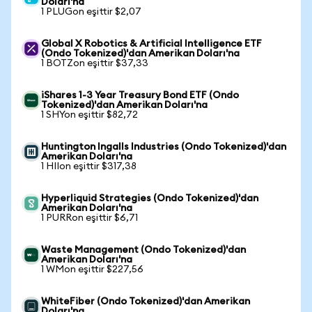
Doları'na
1 PLUGon eşittir $2,07
Global X Robotics & Artificial Intelligence ETF
(Ondo Tokenized)'dan Amerikan Doları'na
1 BOTZon eşittir $37,33
iShares 1-3 Year Treasury Bond ETF (Ondo
Tokenized)'dan Amerikan Doları'na
1 SHYon eşittir $82,72
Huntington Ingalls Industries (Ondo Tokenized)'dan
Amerikan Doları'na
1 HIIon eşittir $317,38
Hyperliquid Strategies (Ondo Tokenized)'dan
Amerikan Doları'na
1 PURRon eşittir $6,71
Waste Management (Ondo Tokenized)'dan
Amerikan Doları'na
1 WMon eşittir $227,56
WhiteFiber (Ondo Tokenized)'dan Amerikan
Doları'na