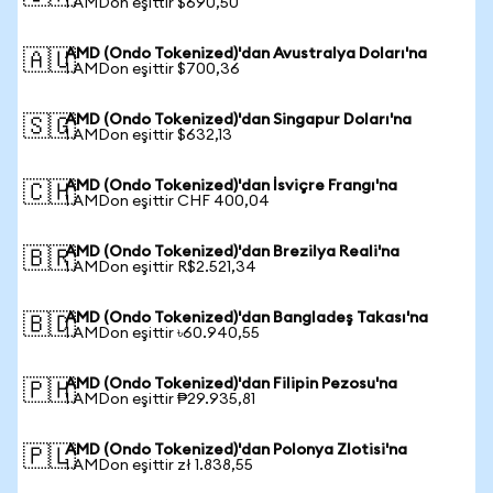
1 AMDon eşittir $690,50
AMD (Ondo Tokenized)'dan Avustralya Doları'na
🇦🇺
1 AMDon eşittir $700,36
AMD (Ondo Tokenized)'dan Singapur Doları'na
🇸🇬
1 AMDon eşittir $632,13
AMD (Ondo Tokenized)'dan İsviçre Frangı'na
🇨🇭
1 AMDon eşittir CHF 400,04
AMD (Ondo Tokenized)'dan Brezilya Reali'na
🇧🇷
1 AMDon eşittir R$2.521,34
AMD (Ondo Tokenized)'dan Bangladeş Takası'na
🇧🇩
1 AMDon eşittir ৳60.940,55
AMD (Ondo Tokenized)'dan Filipin Pezosu'na
🇵🇭
1 AMDon eşittir ₱29.935,81
AMD (Ondo Tokenized)'dan Polonya Zlotisi'na
🇵🇱
1 AMDon eşittir zł 1.838,55