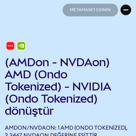
METAMASK'I EDİNİN
METAMASK'I EDİNİN
(AMDon - NVDAon)
AMD (Ondo
Tokenized) - NVIDIA
(Ondo Tokenized)
dönüştür
AMDON/NVDAON: 1 AMD (ONDO TOKENIZED),
2,2467 NVDAON DEĞERINE EŞITTIR