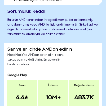
1 SNDKon eşittir 2,8746 AMDon
Sorumluluk Reddi
Bu ürün AMD tarafından ihraç edilmemiş, desteklenmemiş,
onaylanmamış veya AMD ile ilişkilendirilmemiştir. Şirket adı ve
diğer ticari markalar yalnızca dayanak referans varlığını
tanımlamak amacıyla kullanılmaktadır.
Saniyeler içinde AMDon edinin
MetaMask'ta AMDon satın alın, satın,
takas edin ve değiştirin. En güvenilir
kripto cüzdanı.
Google Play
Puan
İndirme
Değerlendirme
4.4
10M+
483.7K