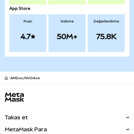
App Store
Puan
İndirme
Değerlendirme
4.7
50M+
75.8K
AMDon/NVDAon
MetaMask site alt bilgisi
Takas et
Takas İşlemleri
MetaMask Para