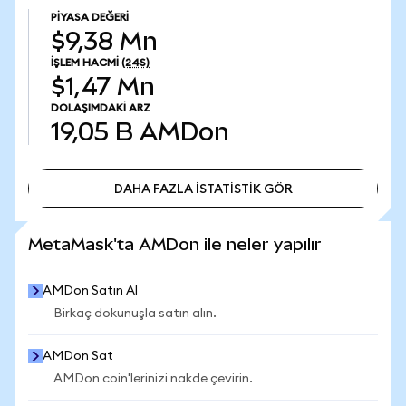
PIYASA DEĞERI
$9,38 Mn
İŞLEM HACMI
(24S)
$1,47 Mn
DOLAŞIMDAKI ARZ
19,05 B
AMDon
DAHA FAZLA İSTATİSTİK GÖR
DAHA FAZLA İSTATİSTİK GÖR
MetaMask'ta AMDon ile neler yapılır
AMDon Satın Al
Birkaç dokunuşla satın alın.
AMDon Sat
AMDon coin'lerinizi nakde çevirin.