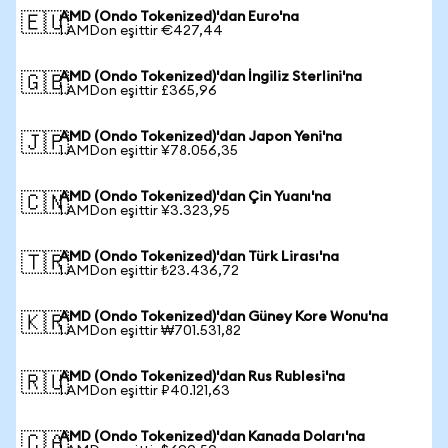
AMD (Ondo Tokenized)'dan Euro'na
🇪🇺
1 AMDon eşittir €427,44
AMD (Ondo Tokenized)'dan İngiliz Sterlini'na
🇬🇧
1 AMDon eşittir £365,96
AMD (Ondo Tokenized)'dan Japon Yeni'na
🇯🇵
1 AMDon eşittir ¥78.056,35
AMD (Ondo Tokenized)'dan Çin Yuanı'na
🇨🇳
1 AMDon eşittir ¥3.323,95
AMD (Ondo Tokenized)'dan Türk Lirası'na
🇹🇷
1 AMDon eşittir ₺23.436,72
AMD (Ondo Tokenized)'dan Güney Kore Wonu'na
🇰🇷
1 AMDon eşittir ₩701.531,82
AMD (Ondo Tokenized)'dan Rus Rublesi'na
🇷🇺
1 AMDon eşittir ₽40.121,63
AMD (Ondo Tokenized)'dan Kanada Doları'na
🇨🇦