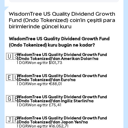
WisdomTree US Quality Dividend Growth
Fund (Ondo Tokenized) coin'in çeşitli para
birimlerinde güncel kuru
WisdomTree US Quality Dividend Growth Fund
(Ondo Tokenized) kuru bugün ne kadar?
WisdomTree US Quality Dividend Growth Fund
🇺🇸
(Ondo Tokenized)'dan Amerikan Doları'na
1 DGRWon eşittir $101,73
WisdomTree US Quality Dividend Growth Fund
🇪🇺
(Ondo Tokenized)'dan Euro'na
1 DGRWon eşittir €88,01
WisdomTree US Quality Dividend Growth Fund
🇬🇧
(Ondo Tokenized)'dan İngiliz Sterlini'na
1 DGRWon eşittir £75,41
WisdomTree US Quality Dividend Growth Fund
🇯🇵
(Ondo Tokenized)'dan Japon Yeni'na
1 DGRWon eşittir ¥16.052,71