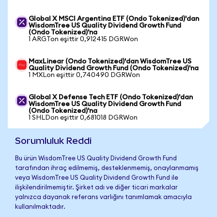
Global X MSCI Argentina ETF (Ondo Tokenized)'dan
WisdomTree US Quality Dividend Growth Fund
(Ondo Tokenized)'na
1 ARGTon eşittir 0,912415 DGRWon
MaxLinear (Ondo Tokenized)'dan WisdomTree US
Quality Dividend Growth Fund (Ondo Tokenized)'na
1 MXLon eşittir 0,740490 DGRWon
Global X Defense Tech ETF (Ondo Tokenized)'dan
WisdomTree US Quality Dividend Growth Fund
(Ondo Tokenized)'na
1 SHLDon eşittir 0,681018 DGRWon
Sorumluluk Reddi
Bu ürün WisdomTree US Quality Dividend Growth Fund
tarafından ihraç edilmemiş, desteklenmemiş, onaylanmamış
veya WisdomTree US Quality Dividend Growth Fund ile
ilişkilendirilmemiştir. Şirket adı ve diğer ticari markalar
yalnızca dayanak referans varlığını tanımlamak amacıyla
kullanılmaktadır.