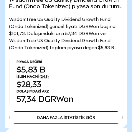
Fund (Ondo Tokenized) piyasa son durumu
WisdomTree US Quality Dividend Growth Fund
(Ondo Tokenized) güncel fiyatı DGRWon başına
$101,73. Dolaşımdaki arzı 57,34 DGRWon ve
WisdomTree US Quality Dividend Growth Fund
(Ondo Tokenized) toplam piyasa değeri $5,83 B .
PIYASA DEĞERI
$5,83 B
İŞLEM HACMI
(24S)
$28,33
DOLAŞIMDAKI ARZ
57,34
DGRWon
DAHA FAZLA İSTATİSTİK GÖR
DAHA FAZLA İSTATİSTİK GÖR