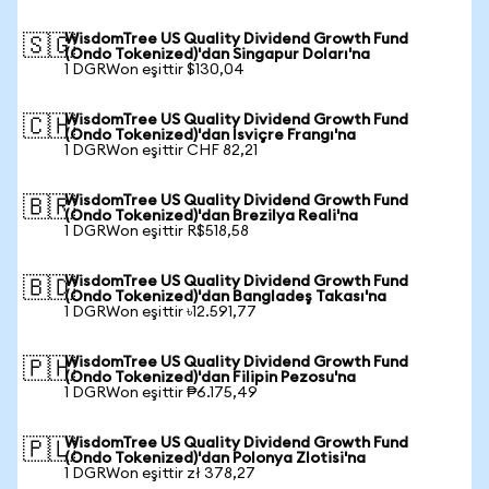
WisdomTree US Quality Dividend Growth Fund
🇸🇬
(Ondo Tokenized)'dan Singapur Doları'na
1 DGRWon eşittir $130,04
WisdomTree US Quality Dividend Growth Fund
🇨🇭
(Ondo Tokenized)'dan İsviçre Frangı'na
1 DGRWon eşittir CHF 82,21
WisdomTree US Quality Dividend Growth Fund
🇧🇷
(Ondo Tokenized)'dan Brezilya Reali'na
1 DGRWon eşittir R$518,58
WisdomTree US Quality Dividend Growth Fund
🇧🇩
(Ondo Tokenized)'dan Bangladeş Takası'na
1 DGRWon eşittir ৳12.591,77
WisdomTree US Quality Dividend Growth Fund
🇵🇭
(Ondo Tokenized)'dan Filipin Pezosu'na
1 DGRWon eşittir ₱6.175,49
WisdomTree US Quality Dividend Growth Fund
🇵🇱
(Ondo Tokenized)'dan Polonya Zlotisi'na
1 DGRWon eşittir zł 378,27