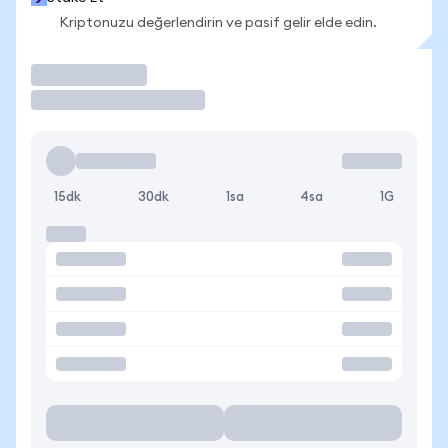
Kriptonuzu değerlendirin ve pasif gelir elde edin.
İşlem Yap
15dk
30dk
1sa
4sa
1G