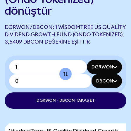
dönüştür
DGRWON/DBCON: 1 WISDOMTREE US QUALITY
DIVIDEND GROWTH FUND (ONDO TOKENIZED),
3,5409 DBCON DEĞERINE EŞITTIR
DGRWON
DBCON
DGRWON - DBCON TAKAS ET
WisdomTree US Quality Dividend Growth