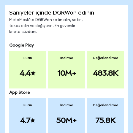
Saniyeler içinde DGRWon edinin
MetaMask'ta DGRWon satın alın, satın,
takas edin ve değiştirin. En güvenilir
kripto cüzdanı.
Google Play
Puan
İndirme
Değerlendirme
4.4
10M+
483.8K
App Store
Puan
İndirme
Değerlendirme
4.7
50M+
75.8K