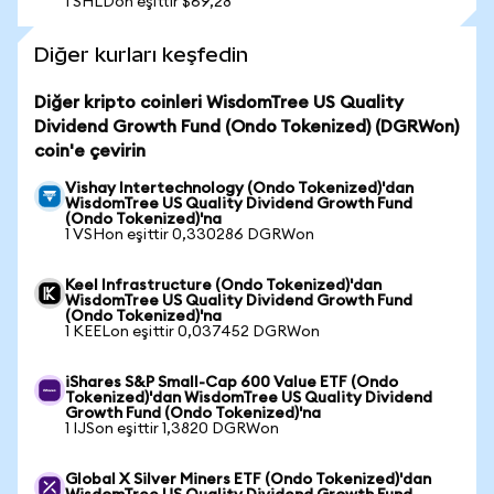
1 SHLDon eşittir $69,28
Diğer kurları keşfedin
Diğer kripto coinleri WisdomTree US Quality
Dividend Growth Fund (Ondo Tokenized) (DGRWon)
coin'e çevirin
Vishay Intertechnology (Ondo Tokenized)'dan
WisdomTree US Quality Dividend Growth Fund
(Ondo Tokenized)'na
1 VSHon eşittir 0,330286 DGRWon
Keel Infrastructure (Ondo Tokenized)'dan
WisdomTree US Quality Dividend Growth Fund
(Ondo Tokenized)'na
1 KEELon eşittir 0,037452 DGRWon
iShares S&P Small-Cap 600 Value ETF (Ondo
Tokenized)'dan WisdomTree US Quality Dividend
Growth Fund (Ondo Tokenized)'na
1 IJSon eşittir 1,3820 DGRWon
Global X Silver Miners ETF (Ondo Tokenized)'dan