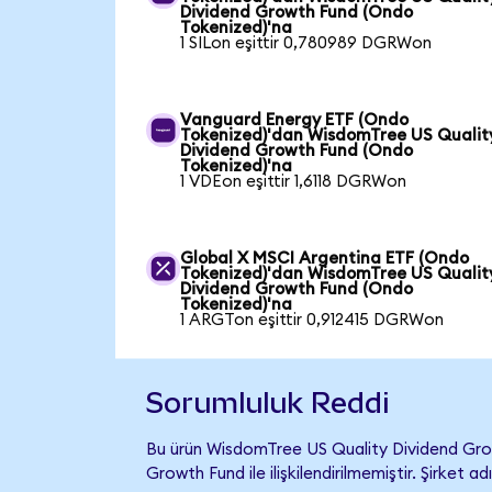
Dividend Growth Fund (Ondo
Tokenized)'na
1 SILon eşittir 0,780989 DGRWon
Vanguard Energy ETF (Ondo
Tokenized)'dan WisdomTree US Qualit
Dividend Growth Fund (Ondo
Tokenized)'na
1 VDEon eşittir 1,6118 DGRWon
Global X MSCI Argentina ETF (Ondo
Tokenized)'dan WisdomTree US Qualit
Dividend Growth Fund (Ondo
Tokenized)'na
1 ARGTon eşittir 0,912415 DGRWon
Sorumluluk Reddi
Bu ürün WisdomTree US Quality Dividend Gro
Growth Fund ile ilişkilendirilmemiştir. Şirket 