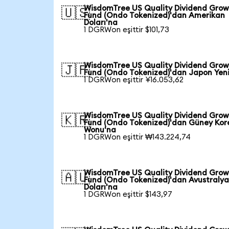
WisdomTree US Quality Dividend Gro
🇺🇸
Fund (Ondo Tokenized)'dan Amerikan
Doları'na
1 DGRWon eşittir $101,73
WisdomTree US Quality Dividend Gro
🇯🇵
Fund (Ondo Tokenized)'dan Japon Yen
1 DGRWon eşittir ¥16.053,62
WisdomTree US Quality Dividend Gro
🇰🇷
Fund (Ondo Tokenized)'dan Güney Kor
Wonu'na
1 DGRWon eşittir ₩143.224,74
WisdomTree US Quality Dividend Gro
🇦🇺
Fund (Ondo Tokenized)'dan Avustraly
Doları'na
1 DGRWon eşittir $143,97