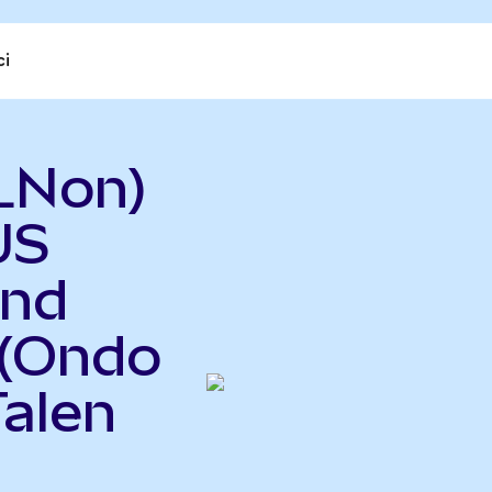
ci
LNon)
US
end
 (Ondo
Talen