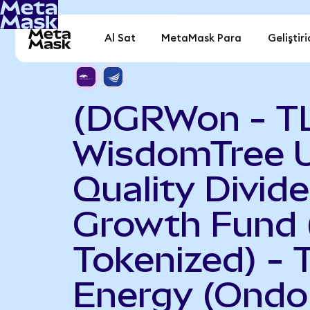
Al Sat
MetaMask Para
Geliştiri
(DGRWon - T
WisdomTree 
Quality Divid
Growth Fund
Tokenized) - 
Energy (Ondo