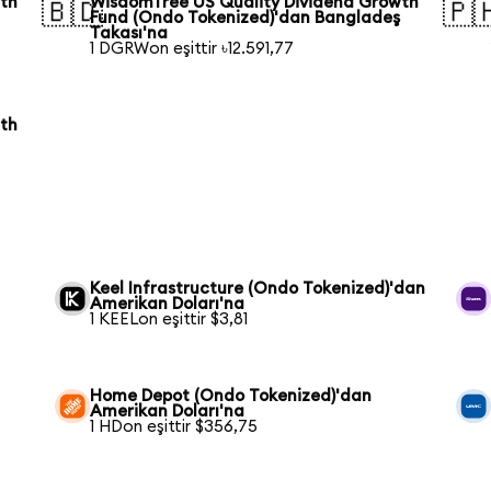
wth
WisdomTree US Quality Dividend Growth
🇧🇩
🇵
Fund (Ondo Tokenized)'dan Bangladeş
Takası'na
1 DGRWon eşittir ৳12.591,77
wth
Keel Infrastructure (Ondo Tokenized)'dan
Amerikan Doları'na
1 KEELon eşittir $3,81
Home Depot (Ondo Tokenized)'dan
Amerikan Doları'na
1 HDon eşittir $356,75