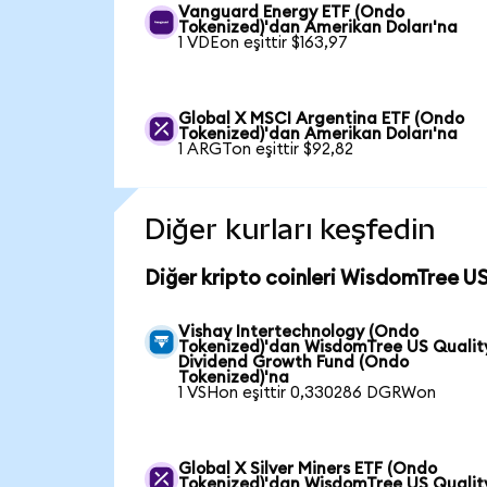
Vanguard Energy ETF (Ondo
Tokenized)'dan Amerikan Doları'na
1 VDEon eşittir $163,97
Global X MSCI Argentina ETF (Ondo
Tokenized)'dan Amerikan Doları'na
1 ARGTon eşittir $92,82
Diğer kurları keşfedin
Diğer kripto coinleri WisdomTree U
Vishay Intertechnology (Ondo
Tokenized)'dan WisdomTree US Qualit
Dividend Growth Fund (Ondo
Tokenized)'na
1 VSHon eşittir 0,330286 DGRWon
Global X Silver Miners ETF (Ondo
Tokenized)'dan WisdomTree US Qualit