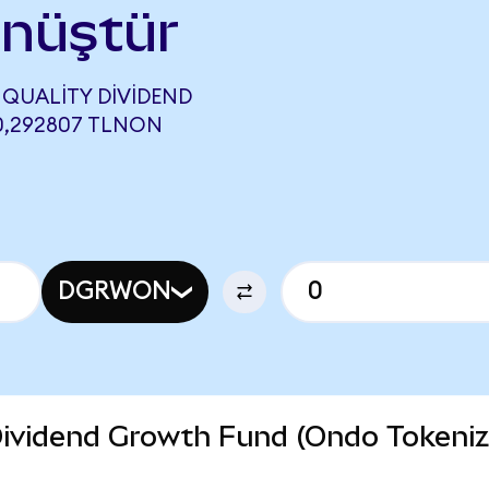
önüştür
QUALITY DIVIDEND
0,292807 TLNON
DGRWON
ividend Growth Fund (Ondo Tokeniz