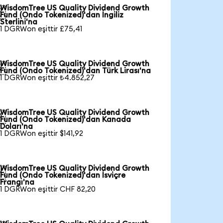
WisdomTree US Quality Dividend Growth

Fund (Ondo Tokenized)'dan İngiliz
Sterlini'na
1 DGRWon eşittir £75,41
WisdomTree US Quality Dividend Growth

Fund (Ondo Tokenized)'dan Türk Lirası'na
1 DGRWon eşittir ₺4.852,27
WisdomTree US Quality Dividend Growth

Fund (Ondo Tokenized)'dan Kanada
Doları'na
1 DGRWon eşittir $141,92
WisdomTree US Quality Dividend Growth

Fund (Ondo Tokenized)'dan İsviçre
Frangı'na
1 DGRWon eşittir CHF 82,20