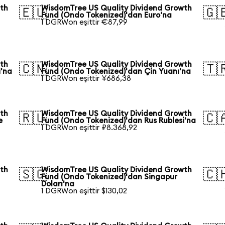
wth
WisdomTree US Quality Dividend Growth
🇪🇺
🇬
Fund (Ondo Tokenized)'dan Euro'na
1 DGRWon eşittir €87,99
wth
WisdomTree US Quality Dividend Growth
🇨🇳
🇹
i'na
Fund (Ondo Tokenized)'dan Çin Yuanı'na
1 DGRWon eşittir ¥686,38
wth
WisdomTree US Quality Dividend Growth
🇷🇺
🇨
e
Fund (Ondo Tokenized)'dan Rus Rublesi'na
1 DGRWon eşittir ₽8.368,92
wth
WisdomTree US Quality Dividend Growth
🇸🇬
🇨
a
Fund (Ondo Tokenized)'dan Singapur
Doları'na
1 DGRWon eşittir $130,02