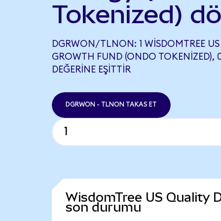
Tokenized) d
DGRWON/TLNON: 1 WISDOMTREE US 
GROWTH FUND (ONDO TOKENIZED), 
DEĞERINE EŞITTIR
DGRWON - TLNON TAKAS ET
WisdomTree US Quality D
son durumu