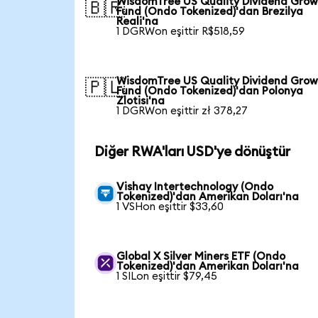
WisdomTree US Quality Dividend Gro
🇧🇷
Fund (Ondo Tokenized)'dan Brezilya
Reali'na
1 DGRWon eşittir R$518,59
WisdomTree US Quality Dividend Gro
🇵🇱
Fund (Ondo Tokenized)'dan Polonya
Zlotisi'na
1 DGRWon eşittir zł 378,27
Diğer RWA'ları USD'ye dönüştür
Vishay Intertechnology (Ondo
Tokenized)'dan Amerikan Doları'na
1 VSHon eşittir $33,60
Global X Silver Miners ETF (Ondo
Tokenized)'dan Amerikan Doları'na
1 SILon eşittir $79,45