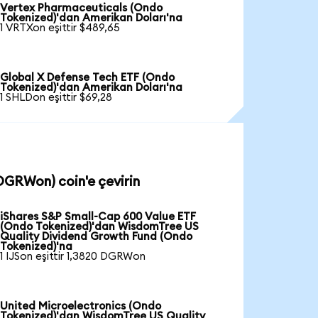
Vertex Pharmaceuticals (Ondo
Tokenized)'dan Amerikan Doları'na
1 VRTXon eşittir $489,65
Global X Defense Tech ETF (Ondo
Tokenized)'dan Amerikan Doları'na
1 SHLDon eşittir $69,28
DGRWon) coin'e çevirin
iShares S&P Small-Cap 600 Value ETF
(Ondo Tokenized)'dan WisdomTree US
Quality Dividend Growth Fund (Ondo
Tokenized)'na
1 IJSon eşittir 1,3820 DGRWon
United Microelectronics (Ondo
Tokenized)'dan WisdomTree US Quality