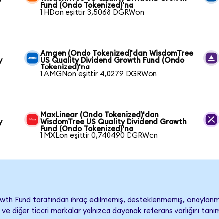
Fund (Ondo Tokenized)'na
1 HDon eşittir 3,5068 DGRWon
Amgen (Ondo Tokenized)'dan WisdomTree
y
US Quality Dividend Growth Fund (Ondo
Tokenized)'na
1 AMGNon eşittir 4,0279 DGRWon
MaxLinear (Ondo Tokenized)'dan
y
WisdomTree US Quality Dividend Growth
Fund (Ondo Tokenized)'na
1 MXLon eşittir 0,740490 DGRWon
wth Fund tarafından ihraç edilmemiş, desteklenmemiş, onaylan
adı ve diğer ticari markalar yalnızca dayanak referans varlığını ta