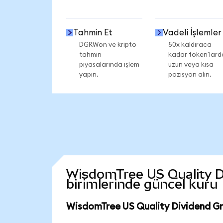
Tahmin Et
Vadeli İşlemler
DGRWon ve kripto
50x kaldıraca
tahmin
kadar token'lard
piyasalarında işlem
uzun veya kısa
yapın.
pozisyon alın.
WisdomTree US Quality Di
birimlerinde güncel kuru
WisdomTree US Quality Dividend Gr