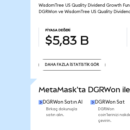
WisdomTree US Quality Dividend Growth Fund
DGRWon ve WisdomTree US Quality Dividend 
PIYASA DEĞERI
$5,83 B
DAHA FAZLA İSTATİSTİK GÖR
DAHA FAZLA İSTATİSTİK GÖR
MetaMask'ta DGRWon ile n
DGRWon Satın Al
DGRWon Sat
Birkaç dokunuşla
DGRWon
satın alın.
coin'lerinizi nakd
çevirin.