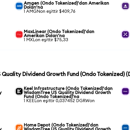
Amgen (Ondo Tokenized)'dan Amerikan
Doları'na
1 AMGNon eşittir $409,76
MaxLinear (Ondo Tokenized)'dan
Amerikan Doları'na
1 MXLon eşittir $75,33
S Quality Dividend Growth Fund (Ondo Tokenized) (
Keel Infrastructure (Ondo Tokenized)'dan
y
WisdomTree US Quality Dividend Growth
Fund (Ondo Tokenized)'na
1 KEELon eşittir 0,037452 DGRWon
Home Depot (Ondo Tokenized)'dan
y
WisdomTree US Quality Dividend Growth