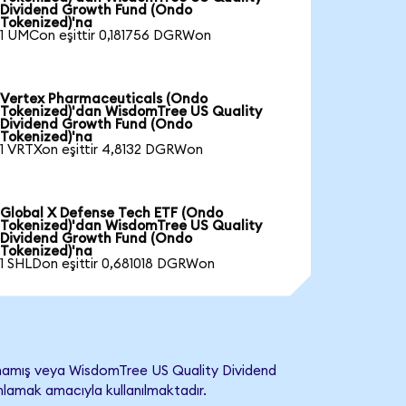
Dividend Growth Fund (Ondo
Tokenized)'na
1 UMCon eşittir 0,181756 DGRWon
Vertex Pharmaceuticals (Ondo
Tokenized)'dan WisdomTree US Quality
Dividend Growth Fund (Ondo
Tokenized)'na
1 VRTXon eşittir 4,8132 DGRWon
Global X Defense Tech ETF (Ondo
Tokenized)'dan WisdomTree US Quality
Dividend Growth Fund (Ondo
Tokenized)'na
1 SHLDon eşittir 0,681018 DGRWon
mamış veya WisdomTree US Quality Dividend
nımlamak amacıyla kullanılmaktadır.