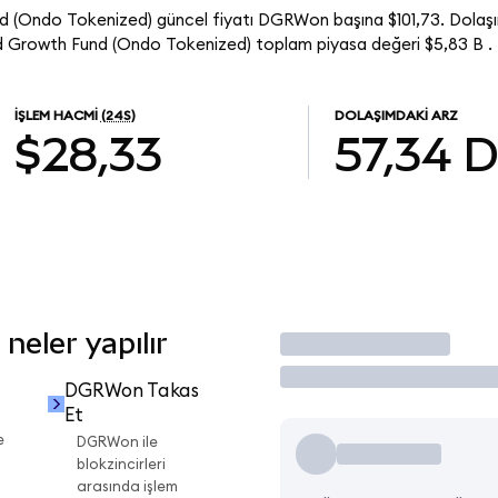
 (Ondo Tokenized) güncel fiyatı DGRWon başına $101,73. Dolaşı
Growth Fund (Ondo Tokenized) toplam piyasa değeri $5,83 B .
İŞLEM HACMI
(24S)
DOLAŞIMDAKI ARZ
$28,33
57,34
eler yapılır
İşlem Yap
DGRWon Takas
Et
e
DGRWon ile
blokzincirleri
arasında işlem