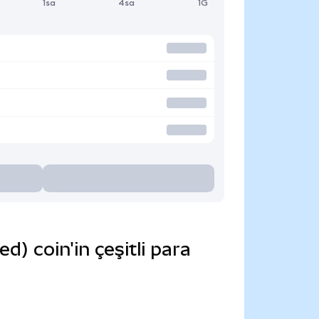
1sa
4sa
1G
 coin'in çeşitli para