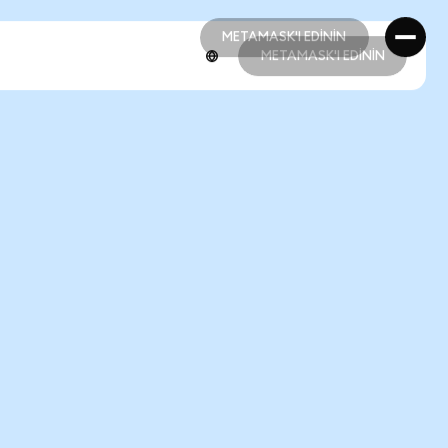
METAMASK'I EDİNİN
METAMASK'I EDİNİN
METAMASK'I EDİNİN
METAMASK'I EDİNİN