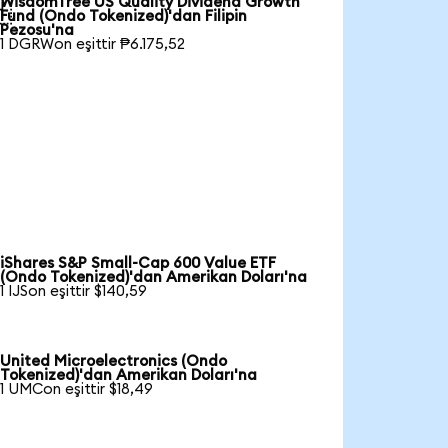
WisdomTree US Quality Dividend Growth

Fund (Ondo Tokenized)'dan Filipin
Pezosu'na
1 DGRWon eşittir ₱6.175,52
iShares S&P Small-Cap 600 Value ETF
(Ondo Tokenized)'dan Amerikan Doları'na
1 IJSon eşittir $140,59
United Microelectronics (Ondo
Tokenized)'dan Amerikan Doları'na
1 UMCon eşittir $18,49