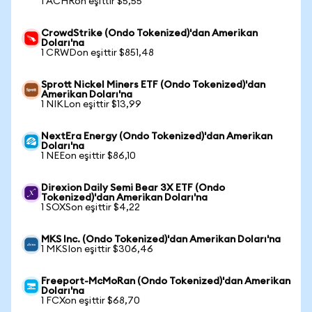
1 ACHRon eşittir $5,55
CrowdStrike (Ondo Tokenized)'dan Amerikan
Doları'na
1 CRWDon eşittir $851,48
Sprott Nickel Miners ETF (Ondo Tokenized)'dan
Amerikan Doları'na
1 NIKLon eşittir $13,99
NextEra Energy (Ondo Tokenized)'dan Amerikan
Doları'na
1 NEEon eşittir $86,10
Direxion Daily Semi Bear 3X ETF (Ondo
Tokenized)'dan Amerikan Doları'na
1 SOXSon eşittir $4,22
MKS Inc. (Ondo Tokenized)'dan Amerikan Doları'na
1 MKSIon eşittir $306,46
Freeport-McMoRan (Ondo Tokenized)'dan Amerikan
Doları'na
1 FCXon eşittir $68,70