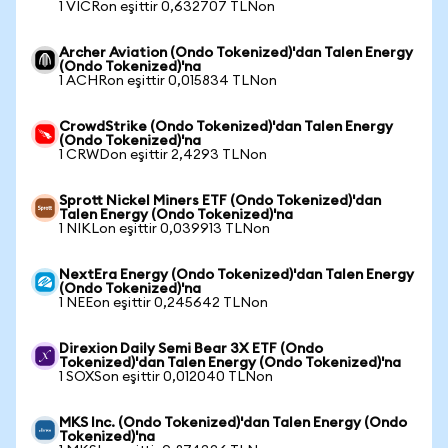
1 VICRon eşittir 0,632707 TLNon
Archer Aviation (Ondo Tokenized)'dan Talen Energy
(Ondo Tokenized)'na
1 ACHRon eşittir 0,015834 TLNon
CrowdStrike (Ondo Tokenized)'dan Talen Energy
(Ondo Tokenized)'na
1 CRWDon eşittir 2,4293 TLNon
Sprott Nickel Miners ETF (Ondo Tokenized)'dan
Talen Energy (Ondo Tokenized)'na
1 NIKLon eşittir 0,039913 TLNon
NextEra Energy (Ondo Tokenized)'dan Talen Energy
(Ondo Tokenized)'na
1 NEEon eşittir 0,245642 TLNon
Direxion Daily Semi Bear 3X ETF (Ondo
Tokenized)'dan Talen Energy (Ondo Tokenized)'na
1 SOXSon eşittir 0,012040 TLNon
MKS Inc. (Ondo Tokenized)'dan Talen Energy (Ondo
Tokenized)'na