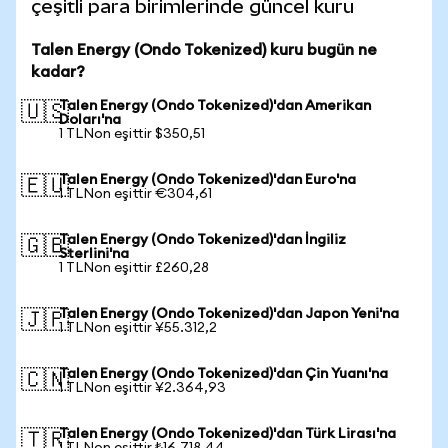
çeşitli para birimlerinde güncel kuru
Talen Energy (Ondo Tokenized) kuru bugün ne
kadar?
Talen Energy (Ondo Tokenized)'dan Amerikan
🇺🇸
Doları'na
1 TLNon eşittir $350,51
Talen Energy (Ondo Tokenized)'dan Euro'na
🇪🇺
1 TLNon eşittir €304,61
Talen Energy (Ondo Tokenized)'dan İngiliz
🇬🇧
Sterlini'na
1 TLNon eşittir £260,28
Talen Energy (Ondo Tokenized)'dan Japon Yeni'na
🇯🇵
1 TLNon eşittir ¥55.312,2
Talen Energy (Ondo Tokenized)'dan Çin Yuanı'na
🇨🇳
1 TLNon eşittir ¥2.364,93
Talen Energy (Ondo Tokenized)'dan Türk Lirası'na
🇹🇷