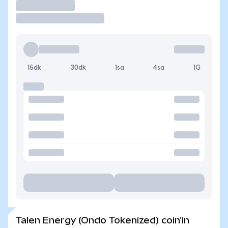
İşlem Yap
15dk
30dk
1sa
4sa
1G
Talen Energy (Ondo Tokenized) coin'in