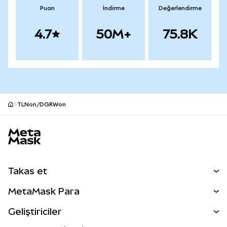
Puan
İndirme
Değerlendirme
4.7
50M+
75.8K
TLNon/DGRWon
MetaMask site alt bilgisi
Takas et
Takas İşlemleri
MetaMask Para
Tahmin Et
YENİ
Kripto Al
Geliştiriciler
Perps
YENİ
MetaMask Kart
Dökümantasyon