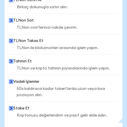
TLNon Satın Al
Birkaç dokunuşla satın alın.
TLNon Sat
TLNon coin'lerinizi nakde çevirin.
TLNon Takas Et
TLNon ile blokzincirleri arasında işlem yapın.
Tahmin Et
TLNon ve kripto tahmin piyasalarında işlem yapın.
Vadeli İşlemler
50x kaldıraca kadar token'larda uzun veya kısa
pozisyon alın.
Stake Et
Kriptonuzu değerlendirin ve pasif gelir elde edin.