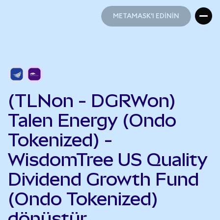
METAMASK'I EDİNİN
METAMASK'I EDİNİN
(TLNon - DGRWon)
Talen Energy (Ondo
Tokenized) -
WisdomTree US Quality
Dividend Growth Fund
(Ondo Tokenized)
dönüştür