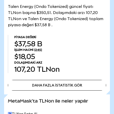
Talen Energy (Ondo Tokenized) güncel fiyatı
TLNon başına $350,51. Dolaşımdaki arzı 107,20
TLNon ve Talen Energy (Ondo Tokenized) toplam
piyasa değeri $37,58 B .
PIYASA DEĞERI
$37,58 B
İŞLEM HACMI
(24S)
$18,05
DOLAŞIMDAKI ARZ
107,20
TLNon
DAHA FAZLA İSTATİSTİK GÖR
DAHA FAZLA İSTATİSTİK GÖR
MetaMask'ta TLNon ile neler yapılır