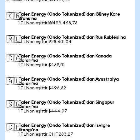
1 TLNon eşittir ₺16.718,44
Talen Energy (Ondo Tokenized)'dan Güney Kore
🇰🇷
Wonu'na
1 TLNon eşittir ₩493.468,78
Talen Energy (Ondo Tokenized)'dan Rus Rublesi'na
🇷🇺
1 TLNon eşittir ₽28.601,04
Talen Energy (Ondo Tokenized)'dan Kanada
🇨🇦
Doları'na
1 TLNon eşittir $489,01
Talen Energy (Ondo Tokenized)'dan Avustralya
🇦🇺
Doları'na
1 TLNon eşittir $496,82
Talen Energy (Ondo Tokenized)'dan Singapur
🇸🇬
Doları'na
1 TLNon eşittir $444,97
Talen Energy (Ondo Tokenized)'dan İsviçre
🇨🇭
Frangı'na
1 TLNon eşittir CHF 283,27