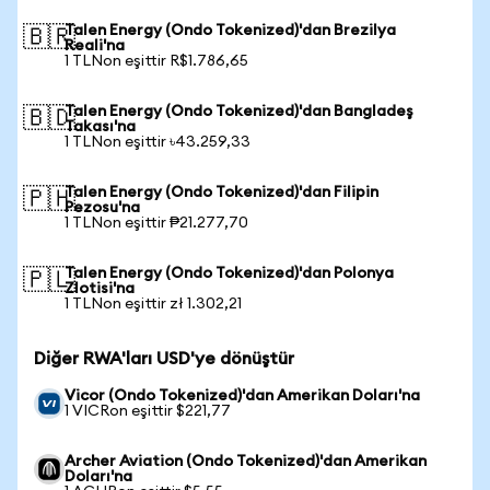
Talen Energy (Ondo Tokenized)'dan Brezilya
🇧🇷
Reali'na
1 TLNon eşittir R$1.786,65
Talen Energy (Ondo Tokenized)'dan Bangladeş
🇧🇩
Takası'na
1 TLNon eşittir ৳43.259,33
Talen Energy (Ondo Tokenized)'dan Filipin
🇵🇭
Pezosu'na
1 TLNon eşittir ₱21.277,70
Talen Energy (Ondo Tokenized)'dan Polonya
🇵🇱
Zlotisi'na
1 TLNon eşittir zł 1.302,21
Diğer RWA'ları USD'ye dönüştür
Vicor (Ondo Tokenized)'dan Amerikan Doları'na
1 VICRon eşittir $221,77
Archer Aviation (Ondo Tokenized)'dan Amerikan
Doları'na