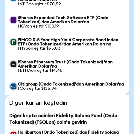
Amerikan Doları'na
1 VPGon eşittir $70,59
iShares Expanded Tech-Software ETF (Ondo
Tokenized)'dan Amerikan Doları'na
1 IGVon eşittir $103,19
PIMCO 0-5 Year High Yield Corporate Bond Index
ETF (Ondo Tokenized)'dan Amerikan Doları'na
1 HYSon eşittir $95,03
iShares Ethereum Trust (Ondo Tokenized) 'dan
Amerikan Doları'na
1 ETHAon eşittir $14,45
Citigroup (Ondo Tokenized)'dan Amerikan Doları'na
1 Con eşittir $136,84
Diğer kurları keşfedin
Diğer kripto coinleri Fidelity Solana Fund (Ondo
Tokenized) (FSOLon) coin'e çevirin
Halliburton (Ondo Tokenized)'dan Fidelity Solana