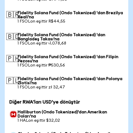
Fidelity Solana Fund (Ondo Tokenized) 'dan Brezilya
🇧🇷
Reali'na
1 FSOLon eşittir R$44,55
Fidelity Solana Fund (Ondo Tokenized) 'dan
🇧🇩
Bangladeş Takası'na
1 FSOLon eşittir ৳1.078,68
Fidelity Solana Fund (Ondo Tokenized) 'dan Filipin
🇵🇭
Pezosu'na
1 FSOLon eşittir ₱530,56
Fidelity Solana Fund (Ondo Tokenized) 'dan Polonya
🇵🇱
Zlotisi'na
1 FSOLon eşittir zł 32,47
Diğer RWA'ları USD'ye dönüştür
Halliburton (Ondo Tokenized)'dan Amerikan
Doları'na
1 HALon eşittir $32,02