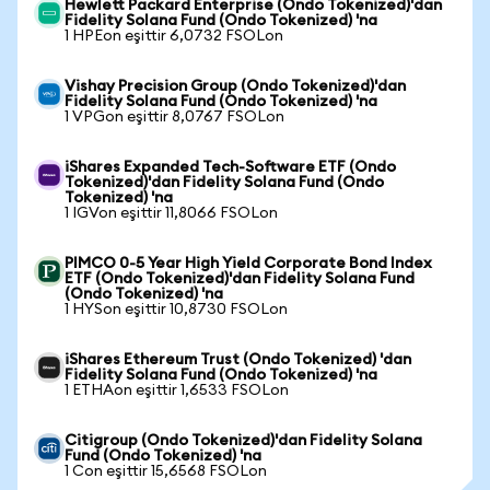
Hewlett Packard Enterprise (Ondo Tokenized)'dan
Fidelity Solana Fund (Ondo Tokenized) 'na
1 HPEon eşittir 6,0732 FSOLon
Vishay Precision Group (Ondo Tokenized)'dan
Fidelity Solana Fund (Ondo Tokenized) 'na
1 VPGon eşittir 8,0767 FSOLon
iShares Expanded Tech-Software ETF (Ondo
Tokenized)'dan Fidelity Solana Fund (Ondo
Tokenized) 'na
1 IGVon eşittir 11,8066 FSOLon
PIMCO 0-5 Year High Yield Corporate Bond Index
ETF (Ondo Tokenized)'dan Fidelity Solana Fund
(Ondo Tokenized) 'na
1 HYSon eşittir 10,8730 FSOLon
iShares Ethereum Trust (Ondo Tokenized) 'dan
Fidelity Solana Fund (Ondo Tokenized) 'na
1 ETHAon eşittir 1,6533 FSOLon
Citigroup (Ondo Tokenized)'dan Fidelity Solana
Fund (Ondo Tokenized) 'na
1 Con eşittir 15,6568 FSOLon