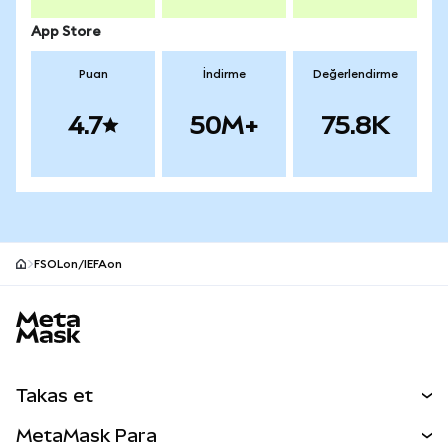
App Store
Puan
İndirme
Değerlendirme
4.7
50M+
75.8K
FSOLon/IEFAon
MetaMask site alt bilgisi
Takas et
Takas İşlemleri
MetaMask Para