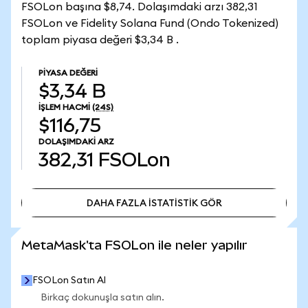
FSOLon başına $8,74. Dolaşımdaki arzı 382,31
FSOLon ve Fidelity Solana Fund (Ondo Tokenized)
toplam piyasa değeri $3,34 B .
PIYASA DEĞERI
$3,34 B
İŞLEM HACMI
(24S)
$116,75
DOLAŞIMDAKI ARZ
382,31
FSOLon
DAHA FAZLA İSTATİSTİK GÖR
DAHA FAZLA İSTATİSTİK GÖR
MetaMask'ta FSOLon ile neler yapılır
FSOLon Satın Al
Birkaç dokunuşla satın alın.