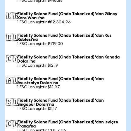
1 FSOLon eşittir ₺416,88
Fidelity Solana Fund (Ondo Tokenized) 'dan Güney
🇰🇷
Kore Wonu'na
1 FSOLon eşittir ₩12.304,96
Fidelity Solana Fund (Ondo Tokenized) 'dan Rus
🇷🇺
Rublesi'na
1 FSOLon eşittir ₽719,00
Fidelity Solana Fund (Ondo Tokenized) 'dan Kanada
🇨🇦
Doları'na
1 FSOLon eşittir $12,19
Fidelity Solana Fund (Ondo Tokenized) 'dan
🇦🇺
Avustralya Doları'na
1 FSOLon eşittir $12,37
Fidelity Solana Fund (Ondo Tokenized) 'dan
🇸🇬
Singapur Doları'na
1 FSOLon eşittir $11,17
Fidelity Solana Fund (Ondo Tokenized) 'dan İsviçre
🇨🇭
Frangı'na
1 FSOLon eşittir CHF 7,06