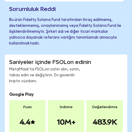
Sorumluluk Reddi
Bu ürün Fidelity Solana Fund tarafından ihraç edilmemiş,
desteklenmemiş, onaylanmamış veya Fidelity Solana Fund ile
ilişkilendirilmemiştir. Şirket adı ve diğer ticari markalar
yalnızca dayanak referans varlığını tanımlamak amacıyla
kullanılmaktadır.
Saniyeler içinde FSOLon edinin
MetaMask'ta FSOLon satın alın, satın,
takas edin ve değiştirin. En güvenilir
kripto cüzdanı.
Google Play
Puan
İndirme
Değerlendirme
4.4
10M+
483.9K