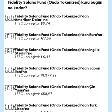
Fidelity Solana Fund (Ondo Tokenized) kuru bugün
ne kadar?
Fidelity Solana Fund (Ondo Tokenized) 'dan
🇺🇸
Amerikan Doları'na
1 FSOLon eşittir $8,74
Fidelity Solana Fund (Ondo Tokenized) 'dan Euro'na
🇪🇺
1 FSOLon eşittir €7,56
Fidelity Solana Fund (Ondo Tokenized) 'dan İngiliz
🇬🇧
Sterlini'na
1 FSOLon eşittir £6,48
Fidelity Solana Fund (Ondo Tokenized) 'dan Japon
🇯🇵
Yeni'na
1 FSOLon eşittir ¥1.379,22
Fidelity Solana Fund (Ondo Tokenized) 'dan Çin
🇨🇳
Yuanı'na
1 FSOLon eşittir ¥58,97
Fidelity Solana Fund (Ondo Tokenized) 'dan Türk
🇹🇷
Lirası'na