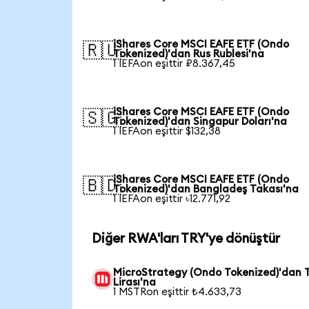
iShares Core MSCI EAFE ETF (Ondo
🇷🇺
Tokenized)'dan Rus Rublesi'na
1 IEFAon eşittir ₽8.367,45
iShares Core MSCI EAFE ETF (Ondo
🇸🇬
Tokenized)'dan Singapur Doları'na
1 IEFAon eşittir $132,38
iShares Core MSCI EAFE ETF (Ondo
🇧🇩
Tokenized)'dan Bangladeş Takası'na
1 IEFAon eşittir ৳12.771,92
Diğer RWA'ları TRY'ye dönüştür
MicroStrategy (Ondo Tokenized)'dan 
Lirası'na
1 MSTRon eşittir ₺4.633,73