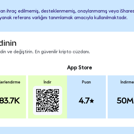
n ihraç edilmemiş, desteklenmemiş, onaylanmamış veya iShares Co
ayanak referans varlığını tanımlamak amacıyla kullanılmaktadır.
dinin
n ve değiştirin. En güvenilir kripto cüzdanı.
App Store
erlendirme
İndir
Puan
İndirme
83.7K
4.7
50M