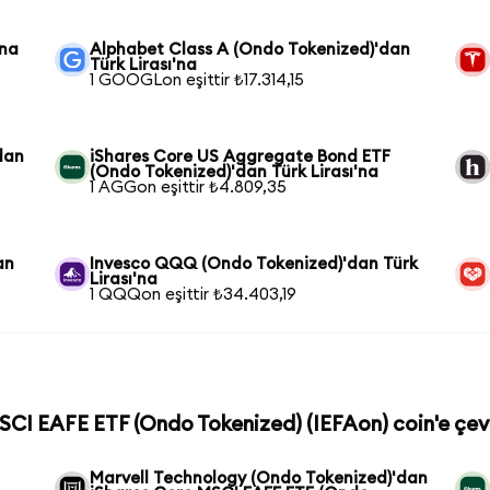
'na
Alphabet Class A (Ondo Tokenized)'dan
Türk Lirası'na
1 GOOGLon eşittir ₺17.314,15
dan
iShares Core US Aggregate Bond ETF
(Ondo Tokenized)'dan Türk Lirası'na
1 AGGon eşittir ₺4.809,35
an
Invesco QQQ (Ondo Tokenized)'dan Türk
Lirası'na
1 QQQon eşittir ₺34.403,19
MSCI EAFE ETF (Ondo Tokenized) (IEFAon) coin'e çevi
Marvell Technology (Ondo Tokenized)'dan