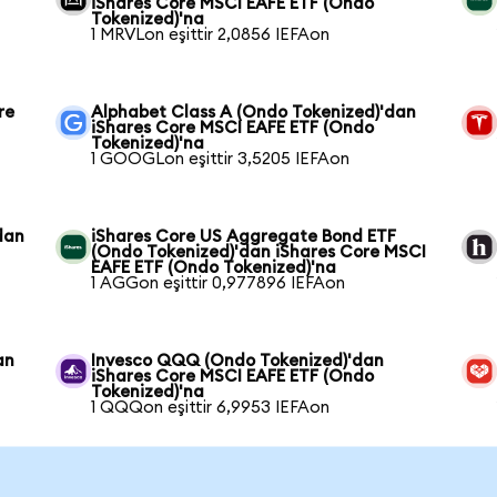
iShares Core MSCI EAFE ETF (Ondo
Tokenized)'na
1 MRVLon eşittir 2,0856 IEFAon
re
Alphabet Class A (Ondo Tokenized)'dan
iShares Core MSCI EAFE ETF (Ondo
Tokenized)'na
1 GOOGLon eşittir 3,5205 IEFAon
dan
iShares Core US Aggregate Bond ETF
(Ondo Tokenized)'dan iShares Core MSCI
EAFE ETF (Ondo Tokenized)'na
1 AGGon eşittir 0,977896 IEFAon
an
Invesco QQQ (Ondo Tokenized)'dan
iShares Core MSCI EAFE ETF (Ondo
Tokenized)'na
1 QQQon eşittir 6,9953 IEFAon