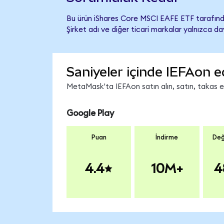
Bu ürün iShares Core MSCI EAFE ETF tarafında
Şirket adı ve diğer ticari markalar yalnızca d
Saniyeler içinde IEFAon e
MetaMask'ta IEFAon satın alın, satın, takas edi
Google Play
Puan
İndirme
Değ
4.4
10M+
4