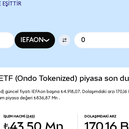
 EŞITTIR
IEFAON
ETF (Ondo Tokenized) piyasa son d
güncel fiyatı IEFAon başına ₺4.918,07. Dolaşımdaki arzı 170,16 
m piyasa değeri ₺836,87 Mn .
İŞLEM HACMI
(24S)
DOLAŞIMDAKI ARZ
₺43,50 Mn
170,16 B