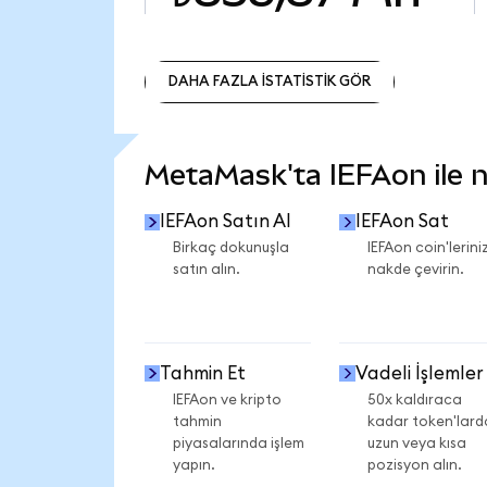
DAHA FAZLA İSTATİSTİK GÖR
DAHA FAZLA İSTATİSTİK GÖR
MetaMask'ta IEFAon ile ne
IEFAon Satın Al
IEFAon Sat
Birkaç dokunuşla
IEFAon coin'leriniz
satın alın.
nakde çevirin.
Tahmin Et
Vadeli İşlemler
IEFAon ve kripto
50x kaldıraca
tahmin
kadar token'lard
piyasalarında işlem
uzun veya kısa
yapın.
pozisyon alın.