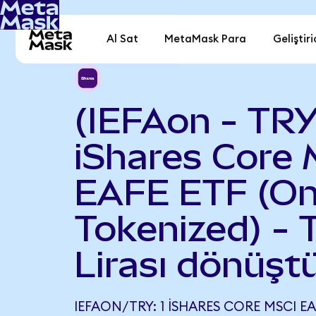
Al Sat
MetaMask Para
Geliştiri
(IEFAon - TRY
iShares Core 
EAFE ETF (O
Tokenized) - 
Lirası dönüşt
IEFAON/TRY: 1 ISHARES CORE MSCI E