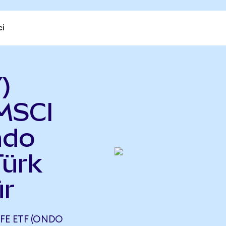
ci
)
MSCI
ndo
Türk
ür
AFE ETF (ONDO