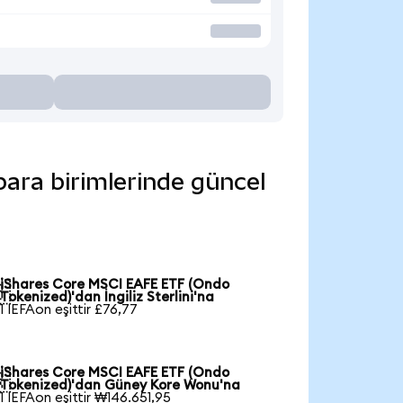
para birimlerinde güncel
iShares Core MSCI EAFE ETF (Ondo

Tokenized)'dan İngiliz Sterlini'na
1 IEFAon eşittir £76,77
iShares Core MSCI EAFE ETF (Ondo

Tokenized)'dan Güney Kore Wonu'na
1 IEFAon eşittir ₩146.651,95