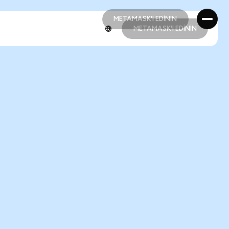
METAMASK'I EDİNİN
METAMASK'I EDİNİN
METAMASK'I EDİNİN
METAMASK'I EDİNİN