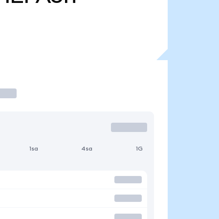
1sa
4sa
1G