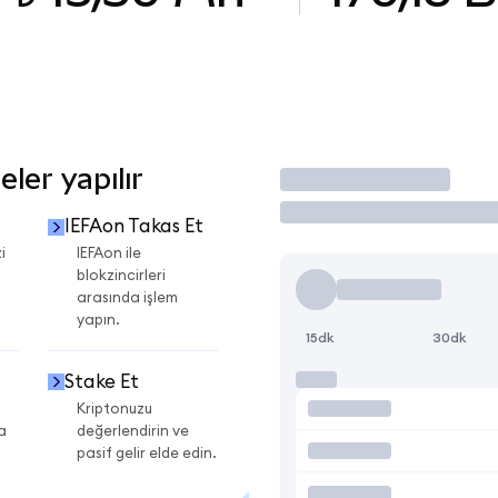
ler yapılır
İşlem Yap
IEFAon Takas Et
i
IEFAon ile
blokzincirleri
arasında işlem
yapın.
15dk
30dk
Stake Et
Kriptonuzu
a
değerlendirin ve
pasif gelir elde edin.