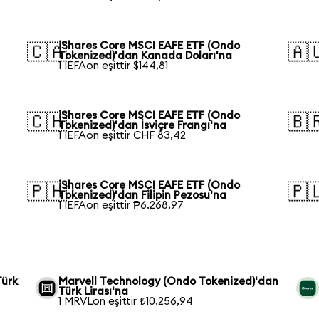
iShares Core MSCI EAFE ETF (Ondo
🇨🇦
🇦
Tokenized)'dan Kanada Doları'na
1 IEFAon eşittir $144,81
iShares Core MSCI EAFE ETF (Ondo
🇨🇭
🇧
Tokenized)'dan İsviçre Frangı'na
1 IEFAon eşittir CHF 83,42
iShares Core MSCI EAFE ETF (Ondo
🇵🇭
🇵
Tokenized)'dan Filipin Pezosu'na
1 IEFAon eşittir ₱6.268,97
Türk
Marvell Technology (Ondo Tokenized)'dan
Türk Lirası'na
1 MRVLon eşittir ₺10.256,94