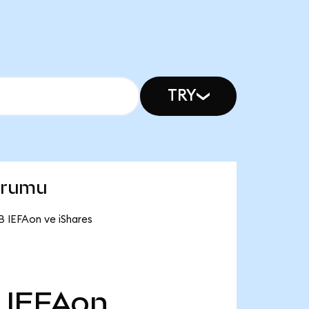
TRY
urumu
B IEFAon ve iShares
IEFAon