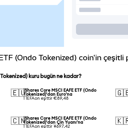
F (Ondo Tokenized) coin'in çeşitli 
Tokenized) kuru bugün ne kadar?
iShares Core MSCI EAFE ETF (Ondo
🇪🇺
🇬
Tokenized)'dan Euro'na
1 IEFAon eşittir €89,48
iShares Core MSCI EAFE ETF (Ondo
🇨🇳
🇰
Tokenized)'dan Çin Yuanı'na
1 IEFAon eşittir ¥697,42