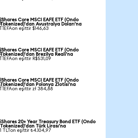
iShares Core MSCI EAFE ETF (Ondo

Tokenized)'dan Avustralya Doları'na
1 IEFAon eşittir $146,63
iShares Core MSCI EAFE ETF (Ondo

Tokenized)'dan Brezilya Reali'na
1 IEFAon eşittir R$531,09
iShares Core MSCI EAFE ETF (Ondo

Tokenized)'dan Polonya Zlotisi'na
1 IEFAon eşittir zł 384,88
iShares 20+ Year Treasury Bond ETF (Ondo
Tokenized)'dan Türk Lirası'na
1 TLTon eşittir ₺4.104,97