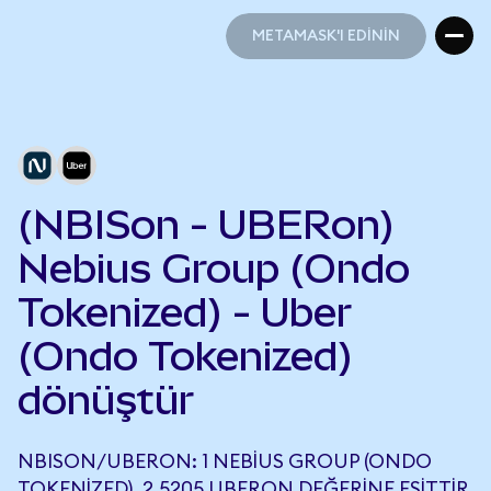
METAMASK'I EDİNİN
METAMASK'I EDİNİN
(NBISon - UBERon)
Nebius Group (Ondo
Tokenized) - Uber
(Ondo Tokenized)
dönüştür
NBISON/UBERON: 1 NEBIUS GROUP (ONDO
TOKENIZED), 2,5205 UBERON DEĞERINE EŞITTIR