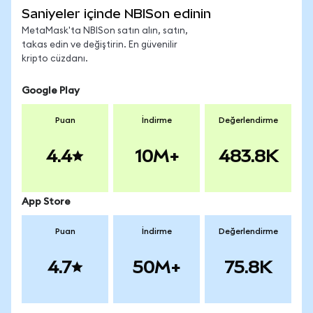
Saniyeler içinde NBISon edinin
MetaMask'ta NBISon satın alın, satın,
takas edin ve değiştirin. En güvenilir
kripto cüzdanı.
Google Play
Puan
İndirme
Değerlendirme
4.4
10M+
483.8K
App Store
Puan
İndirme
Değerlendirme
4.7
50M+
75.8K