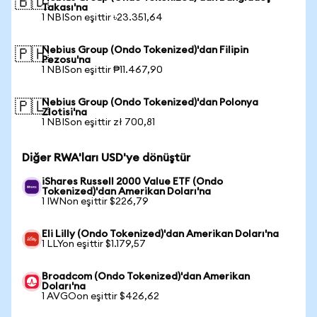
🇧🇩
Takası'na
1 NBISon eşittir ৳23.351,64
Nebius Group (Ondo Tokenized)'dan Filipin
🇵🇭
Pezosu'na
1 NBISon eşittir ₱11.467,90
Nebius Group (Ondo Tokenized)'dan Polonya
🇵🇱
Zlotisi'na
1 NBISon eşittir zł 700,81
Diğer RWA'ları USD'ye dönüştür
iShares Russell 2000 Value ETF (Ondo
Tokenized)'dan Amerikan Doları'na
1 IWNon eşittir $226,79
Eli Lilly (Ondo Tokenized)'dan Amerikan Doları'na
1 LLYon eşittir $1.179,57
Broadcom (Ondo Tokenized)'dan Amerikan
Doları'na
1 AVGOon eşittir $426,62