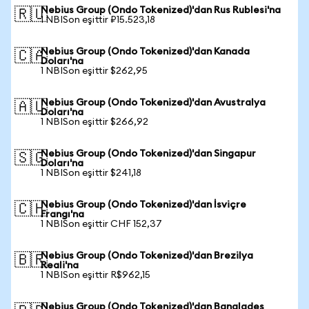
Nebius Group (Ondo Tokenized)'dan Rus Rublesi'na
🇷🇺
1 NBISon eşittir ₽15.523,18
Nebius Group (Ondo Tokenized)'dan Kanada
🇨🇦
Doları'na
1 NBISon eşittir $262,95
Nebius Group (Ondo Tokenized)'dan Avustralya
🇦🇺
Doları'na
1 NBISon eşittir $266,92
Nebius Group (Ondo Tokenized)'dan Singapur
🇸🇬
Doları'na
1 NBISon eşittir $241,18
Nebius Group (Ondo Tokenized)'dan İsviçre
🇨🇭
Frangı'na
1 NBISon eşittir CHF 152,37
Nebius Group (Ondo Tokenized)'dan Brezilya
🇧🇷
Reali'na
1 NBISon eşittir R$962,15
Nebius Group (Ondo Tokenized)'dan Bangladeş