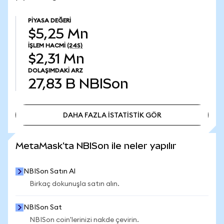
PIYASA DEĞERI
$5,25 Mn
İŞLEM HACMI
(24S)
$2,31 Mn
DOLAŞIMDAKI ARZ
27,83 B
NBISon
DAHA FAZLA İSTATİSTİK GÖR
DAHA FAZLA İSTATİSTİK GÖR
MetaMask'ta NBISon ile neler yapılır
NBISon Satın Al
Birkaç dokunuşla satın alın.
NBISon Sat
NBISon coin'lerinizi nakde çevirin.