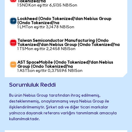
Tokenized)'na
1 SNDKon eşittir 6,5135 NBISon
Lockheed (Ondo Tokenized)'dan Nebius Group
(Ondo Tokenized)'na
1 LMTon eşittir 3,1478 NBISon
Taiwan Semiconductor Manufacturing (Ondo
Tokenized)'dan Nebius Group (Ondo Tokenized)'na
1 TSMon eşittir 2,2458 NBISon
AST SpaceMobile (Ondo Tokenized)'dan Nebius
Group (Ondo Tokenized)'na
1 ASTSon eşittir 0,375596 NBISon
Sorumluluk Reddi
Bu ürün Nebius Group tarafından ihraç edilmemiş,
desteklenmemiş, onaylanmamış veya Nebius Group ile
ilişkilendirilmemiştir. Şirket adı ve diğer ticari markalar
yalnızca dayanak referans varlığını tanımlamak amacıyla
kullanılmaktadır.