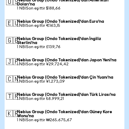
Nebius Group (Ondo Tokenized)'dan Amerikan
🇺🇸
Doları'na
1 NBISon eşittir $188,66
Nebius Group (Ondo Tokenized)'dan Euro'na
🇪🇺
1 NBISon eşittir €163,15
Nebius Group (Ondo Tokenized)'dan İngiliz
🇬🇧
Sterlini'na
1 NBISon eşittir £139,76
Nebius Group (Ondo Tokenized)'dan Japon Yeni'na
🇯🇵
1 NBISon eşittir ¥29.724,42
Nebius Group (Ondo Tokenized)'dan Çin Yuanı'na
🇨🇳
1 NBISon eşittir ¥1.273,09
Nebius Group (Ondo Tokenized)'dan Türk Lirası'na
🇹🇷
1 NBISon eşittir ₺8.999,21
Nebius Group (Ondo Tokenized)'dan Güney Kore
🇰🇷
Wonu'na
1 NBISon eşittir ₩265.675,67