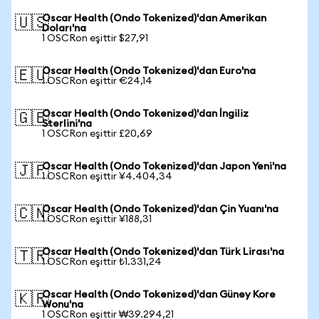
Oscar Health (Ondo Tokenized)'dan Amerikan
🇺🇸
Doları'na
1 OSCRon eşittir $27,91
Oscar Health (Ondo Tokenized)'dan Euro'na
🇪🇺
1 OSCRon eşittir €24,14
Oscar Health (Ondo Tokenized)'dan İngiliz
🇬🇧
Sterlini'na
1 OSCRon eşittir £20,69
Oscar Health (Ondo Tokenized)'dan Japon Yeni'na
🇯🇵
1 OSCRon eşittir ¥4.404,34
Oscar Health (Ondo Tokenized)'dan Çin Yuanı'na
🇨🇳
1 OSCRon eşittir ¥188,31
Oscar Health (Ondo Tokenized)'dan Türk Lirası'na
🇹🇷
1 OSCRon eşittir ₺1.331,24
Oscar Health (Ondo Tokenized)'dan Güney Kore
🇰🇷
Wonu'na
1 OSCRon eşittir ₩39.294,21