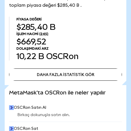
toplam piyasa değeri $285,40 B .
PIYASA DEĞERI
$285,40 B
İŞLEM HACMI
(24S)
$669,52
DOLAŞIMDAKI ARZ
10,22 B
OSCRon
DAHA FAZLA İSTATİSTİK GÖR
DAHA FAZLA İSTATİSTİK GÖR
MetaMask'ta OSCRon ile neler yapılır
OSCRon Satın Al
Birkaç dokunuşla satın alın.
OSCRon Sat