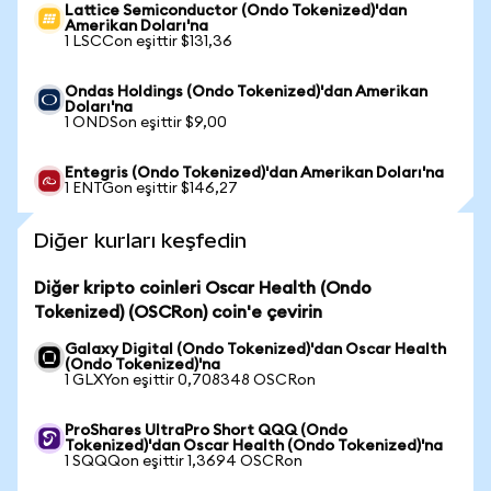
Lattice Semiconductor (Ondo Tokenized)'dan
Amerikan Doları'na
1 LSCCon eşittir $131,36
Ondas Holdings (Ondo Tokenized)'dan Amerikan
Doları'na
1 ONDSon eşittir $9,00
Entegris (Ondo Tokenized)'dan Amerikan Doları'na
1 ENTGon eşittir $146,27
Diğer kurları keşfedin
Diğer kripto coinleri Oscar Health (Ondo
Tokenized) (OSCRon) coin'e çevirin
Galaxy Digital (Ondo Tokenized)'dan Oscar Health
(Ondo Tokenized)'na
1 GLXYon eşittir 0,708348 OSCRon
ProShares UltraPro Short QQQ (Ondo
Tokenized)'dan Oscar Health (Ondo Tokenized)'na
1 SQQQon eşittir 1,3694 OSCRon