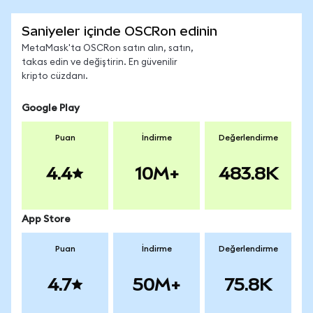
Saniyeler içinde OSCRon edinin
MetaMask'ta OSCRon satın alın, satın,
takas edin ve değiştirin. En güvenilir
kripto cüzdanı.
Google Play
Puan
İndirme
Değerlendirme
4.4
10M+
483.8K
App Store
Puan
İndirme
Değerlendirme
4.7
50M+
75.8K