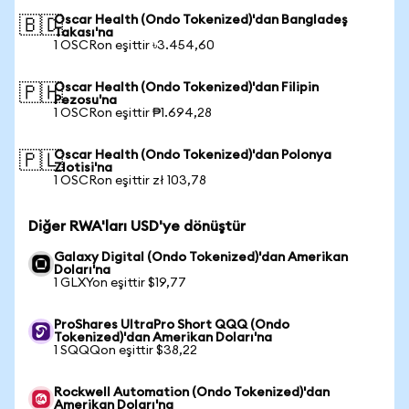
Oscar Health (Ondo Tokenized)'dan Bangladeş
🇧🇩
Takası'na
1 OSCRon eşittir ৳3.454,60
Oscar Health (Ondo Tokenized)'dan Filipin
🇵🇭
Pezosu'na
1 OSCRon eşittir ₱1.694,28
Oscar Health (Ondo Tokenized)'dan Polonya
🇵🇱
Zlotisi'na
1 OSCRon eşittir zł 103,78
Diğer RWA'ları USD'ye dönüştür
Galaxy Digital (Ondo Tokenized)'dan Amerikan
Doları'na
1 GLXYon eşittir $19,77
ProShares UltraPro Short QQQ (Ondo
Tokenized)'dan Amerikan Doları'na
1 SQQQon eşittir $38,22
Rockwell Automation (Ondo Tokenized)'dan
Amerikan Doları'na